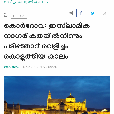
വെളിച്ചം കൊളുത്തിയ കാലം
e
N
a
RELICS
v
കൊര്‍ദോവ: ഇസ്‌ലാമിക
i
g
നാഗരികതയില്‍നിന്നും
a
പടിഞ്ഞാറ് വെളിച്ചം
t
i
കൊളുത്തിയ കാലം
o
n
Nov 29, 2015 - 09:26
Web desk