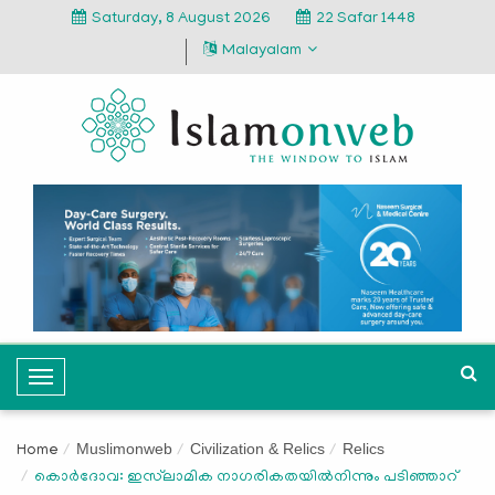
Saturday, 8 August 2026
22 Safar 1448
Malayalam
T
o
g
Muslimonweb
Civilization & Relics
Relics
Home
g
കൊര്‍ദോവ: ഇസ്‌ലാമിക നാഗരികതയില്‍നിന്നും പടിഞ്ഞാറ്
l