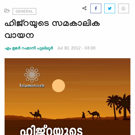
e
N
GENERAL
a
ഹിജ്‌റയുടെ സമകാലിക
v
i
വായന
g
a
Jul 30, 2012 - 03:00
എം ഉമര്‍ റഹ്മാനി പുല്ലൂര്‍
t
i
o
n