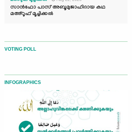
മഅ്റൂഫ് മൂച്ചിക്കല്‍
സാൻഫോ പാസ് അബൂമുജാഹിദായ കഥ
മഅ്റൂഫ് മൂച്ചിക്കല്‍
VOTING POLL
INFOGRAPHICS