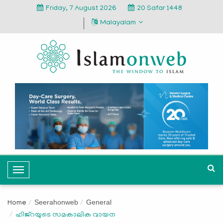
Friday, 7 August 2026
20 Safar 1448
Malayalam
T
o
g
Seerahonweb
General
Home
g
ഹിജ്‌റയുടെ സമകാലിക വായന
l