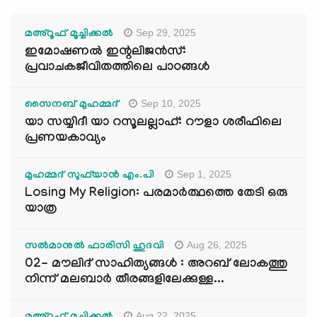
Sep 29, 2025
മഅ്റൂഫ് മൂച്ചിക്കല്‍
ഇമോഷണൽ ഇന്റലിജൻസ്:
പ്രവാചകജീവിതത്തിലെ പാഠങ്ങൾ
Sep 10, 2025
സൈനബ് മുഹമ്മദ്
യാ സയ്യിദീ യാ റസൂലല്ലാഹ്: റൗളാ ശരീഫിലെ
പ്രണയകാവ്യം
Sep 1, 2025
മുഹമ്മദ് സുഫ്‌യാൻ എം.പി
Losing My Religion: പരമാർത്ഥത്തെ തേടി ഒരു
യാത്ര
Aug 26, 2025
സൽമാനുൽ ഫാരിസി ഹുദവി
02- മൗലിദ് സാഹിത്യങ്ങൾ : അറബ് ലോകത്തു
നിന്ന് മലബാർ തീരങ്ങളിലേക്കുള്ള...
Aug 22, 2025