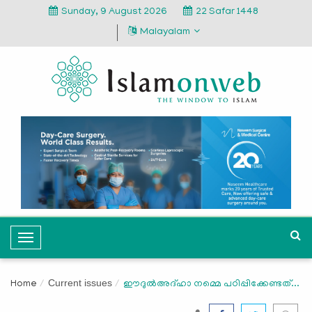
Sunday, 9 August 2026
22 Safar 1448
Malayalam
T
o
g
Current issues
Home
ഈദുല്‍അദ്ഹാ നമ്മെ പഠിപ്പിക്കേണ്ടത്...
g
l