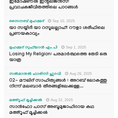
ഇമോഷണൽ ഇന്റലിജൻസ്:
പ്രവാചകജീവിതത്തിലെ പാഠങ്ങൾ
Sep 10, 2025
സൈനബ് മുഹമ്മദ്
യാ സയ്യിദീ യാ റസൂലല്ലാഹ്: റൗളാ ശരീഫിലെ
പ്രണയകാവ്യം
Sep 1, 2025
മുഹമ്മദ് സുഫ്‌യാൻ എം.പി
Losing My Religion: പരമാർത്ഥത്തെ തേടി ഒരു
യാത്ര
Aug 26, 2025
സൽമാനുൽ ഫാരിസി ഹുദവി
02- മൗലിദ് സാഹിത്യങ്ങൾ : അറബ് ലോകത്തു
നിന്ന് മലബാർ തീരങ്ങളിലേക്കുള്ള...
Aug 22, 2025
മഅ്റൂഫ് മൂച്ചിക്കല്‍
സാൻഫോ പാസ് അബൂമുജാഹിദായ കഥ
മഅ്റൂഫ് മൂച്ചിക്കല്‍