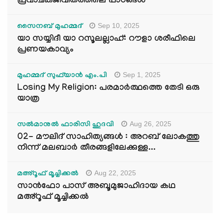
പ്രവാചകജീവിതത്തിലെ പാഠങ്ങൾ
Sep 10, 2025
സൈനബ് മുഹമ്മദ്
യാ സയ്യിദീ യാ റസൂലല്ലാഹ്: റൗളാ ശരീഫിലെ
പ്രണയകാവ്യം
Sep 1, 2025
മുഹമ്മദ് സുഫ്‌യാൻ എം.പി
Losing My Religion: പരമാർത്ഥത്തെ തേടി ഒരു
യാത്ര
Aug 26, 2025
സൽമാനുൽ ഫാരിസി ഹുദവി
02- മൗലിദ് സാഹിത്യങ്ങൾ : അറബ് ലോകത്തു
നിന്ന് മലബാർ തീരങ്ങളിലേക്കുള്ള...
Aug 22, 2025
മഅ്റൂഫ് മൂച്ചിക്കല്‍
സാൻഫോ പാസ് അബൂമുജാഹിദായ കഥ
മഅ്റൂഫ് മൂച്ചിക്കല്‍