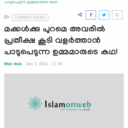
പാടുപെടുന്ന ഉമ്മമാരുടെ കഥ!
e
N
a
CURRENT ISSUES
v
മക്കള്‍ക്കു പുറമെ അവരില്‍
i
g
പ്രതീക്ഷ കൂടി വളര്‍ത്താന്‍
a
പാടുപെടുന്ന ഉമ്മമാരുടെ കഥ!
t
i
Dec 3, 2012 - 17:39
Web desk
o
n