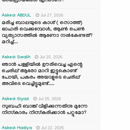
അഭിപ്രായങ്ങൾ എന്താണ്?
Jul 27, 2026
Asked: ABDUL
മരിച്ച ബാപ്പയുടെ കാശ് ( സൊത്ത്)
ഓഹരി വെക്കുമ്പോൾ, ആണ്‍ പെണ്‍
വ്യത്യാസത്തില്‍ ആണോ നല്‍കേണ്ടത്?
മറിച്ച്...
Jul 25, 2026
Asked: Swalih
ഞാൻ പള്ളിയിൽ ഊരിവെച്ച എന്റെ
ചെരിപ്പ് ആരോ മാറി ഇട്ടുകൊണ്ട്
പോയി, പകരം അയാളുടെ ചെരിപ്പ്
അവിടെ വെച്ചിട്ടുമുണ്ട്....
Jul 25, 2026
Asked: Siyad
സുബഹി ബാങ്ക് വിളിക്കുന്നതിനു മുന്നേ
നിസ്കാരം നിസ്കരിക്കാൻ പറ്റുമോ?
Jul 22, 2026
Asked: Hadiya