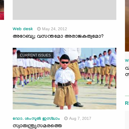
May 24, 2012
Web desk
അറേബ്യ; വസന്തമോ അരാജകത്വമോ?
CURRENT ISSUES
W
വ
സ
R
Aug 7, 2017
ഡോ. ശംസുല്‍ ഇസ്‌ലാം
സ്വാതന്ത്ര്യസമരത്തെ