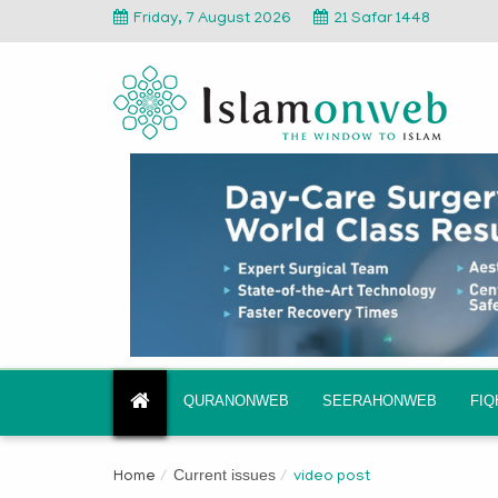
Friday, 7 August 2026
21 Safar 1448
QURANONWEB
SEERAHONWEB
FI
Current issues
Home
video post