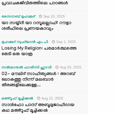
പ്രവാചകജീവിതത്തിലെ പാഠങ്ങൾ
Sep 10, 2025
സൈനബ് മുഹമ്മദ്
യാ സയ്യിദീ യാ റസൂലല്ലാഹ്: റൗളാ
ശരീഫിലെ പ്രണയകാവ്യം
Sep 1, 2025
മുഹമ്മദ് സുഫ്‌യാൻ എം.പി
Losing My Religion: പരമാർത്ഥത്തെ
തേടി ഒരു യാത്ര
Aug 26, 2025
സൽമാനുൽ ഫാരിസി ഹുദവി
02- മൗലിദ് സാഹിത്യങ്ങൾ : അറബ്
ലോകത്തു നിന്ന് മലബാർ
തീരങ്ങളിലേക്കുള്ള...
Aug 22, 2025
മഅ്റൂഫ് മൂച്ചിക്കല്‍
സാൻഫോ പാസ് അബൂമുജാഹിദായ
കഥ മഅ്റൂഫ് മൂച്ചിക്കല്‍