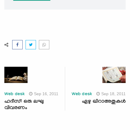
Sep 16, 2011
Sep 18, 2011
Web desk
Web desk
ഹദീസ്: ഒരു ലഘു
ഏഴു ഖിറാഅതുകള്‍
വിവരണം