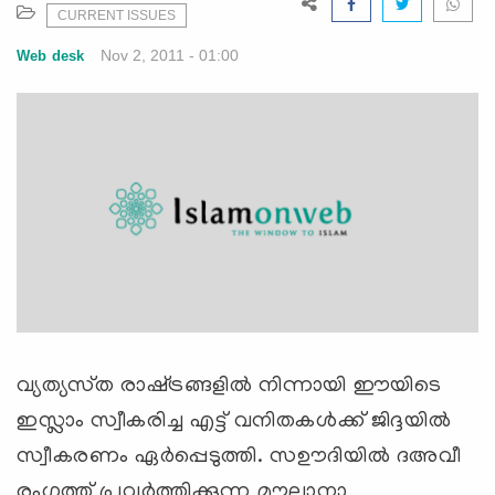
e
CURRENT ISSUES
N
Nov 2, 2011 - 01:00
Web desk
a
v
i
g
a
t
i
o
n
വ്യത്യസ്‌ത രാഷ്‌ട്രങ്ങളില്‍ നിന്നായി ഈയിടെ
ഇസ്ലാം സ്വീകരിച്ച എട്ട്‌ വനിതകള്‍ക്ക്‌ ജിദ്ദയില്‍
സ്വീകരണം ഏര്‍പ്പെടുത്തി. സഊദിയില്‍ ദഅവീ
രംഗത്ത്‌ പ്രവര്‍ത്തിക്കുന്ന മൗലാനാ