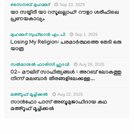
Sep 10, 2025
സൈനബ് മുഹമ്മദ്
യാ സയ്യിദീ യാ റസൂലല്ലാഹ്: റൗളാ ശരീഫിലെ
പ്രണയകാവ്യം
Sep 1, 2025
മുഹമ്മദ് സുഫ്‌യാൻ എം.പി
Losing My Religion: പരമാർത്ഥത്തെ തേടി ഒരു
യാത്ര
Aug 26, 2025
സൽമാനുൽ ഫാരിസി ഹുദവി
02- മൗലിദ് സാഹിത്യങ്ങൾ : അറബ് ലോകത്തു
നിന്ന് മലബാർ തീരങ്ങളിലേക്കുള്ള...
Aug 22, 2025
മഅ്റൂഫ് മൂച്ചിക്കല്‍
സാൻഫോ പാസ് അബൂമുജാഹിദായ കഥ
മഅ്റൂഫ് മൂച്ചിക്കല്‍