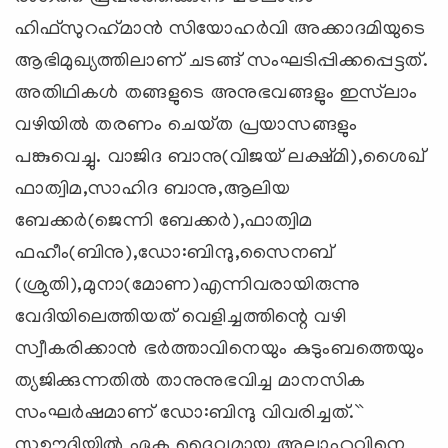
ഹിഫ്‌സുറഹ്‌മാന്‍ സിയോഹര്‍വി അക്കാദമിയുടെ
ആഭിമുഖ്യത്തിലാണ്‌ ചടങ്ങ്‌ സംഘടിപ്പിക്കപ്പെട്ടത്‌.
അതിഥികള്‍ തങ്ങളുടെ അനുഭവങ്ങളും ഇസ്‌ലാം
വഴിയില്‍ തരണം ചെയ്‌ത പ്രയാസങ്ങളും
പങ്കുവെച്ചു. വാജിദ ബാനു(വിജയ്‌ ലക്ഷ്‌മി),ശൈഖ്‌
ഫാത്വിമ,സാഹിദ ബാനു,ആലിയ
ബേക്കര്‍(ജെന്നി ബേക്കര്‍),ഫാത്വിമ
ഫഹീം(ബിനു),ഡോ:ബിന്ദു,സൈനബ്‌
(ശ്രുതി),മുനാ(മോണ)എന്നിവരായിരുന്നു
വേദിയിലെത്തിയത്‌ വെളിച്ചത്തിന്റെ വഴി
സ്വീകരിക്കാന്‍ ഭര്‍ത്താവിനെയും കുടുംബത്തെയും
ത്യജിക്കുന്നതില്‍ താനുനുഭവിച്ച മാനസിക
സംഘര്‍ഷമാണ്‌ ഡോ:ബിന്ദു വിവരിച്ചത്‌.``
സഊദിയില്‍ ഏക ദൈവമായ അല്ലാഹുവിനെ