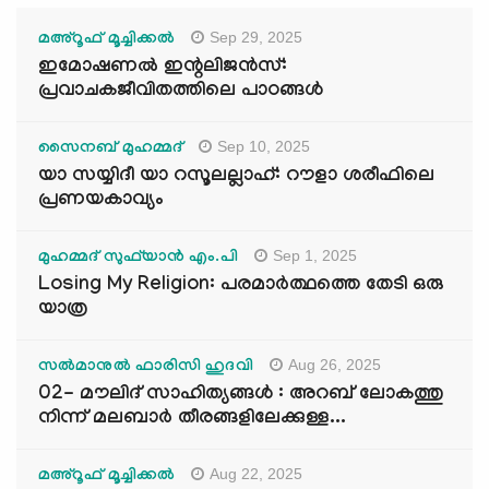
Sep 29, 2025
മഅ്റൂഫ് മൂച്ചിക്കല്‍
ഇമോഷണൽ ഇന്റലിജൻസ്:
പ്രവാചകജീവിതത്തിലെ പാഠങ്ങൾ
Sep 10, 2025
സൈനബ് മുഹമ്മദ്
യാ സയ്യിദീ യാ റസൂലല്ലാഹ്: റൗളാ ശരീഫിലെ
പ്രണയകാവ്യം
Sep 1, 2025
മുഹമ്മദ് സുഫ്‌യാൻ എം.പി
Losing My Religion: പരമാർത്ഥത്തെ തേടി ഒരു
യാത്ര
Aug 26, 2025
സൽമാനുൽ ഫാരിസി ഹുദവി
02- മൗലിദ് സാഹിത്യങ്ങൾ : അറബ് ലോകത്തു
നിന്ന് മലബാർ തീരങ്ങളിലേക്കുള്ള...
Aug 22, 2025
മഅ്റൂഫ് മൂച്ചിക്കല്‍