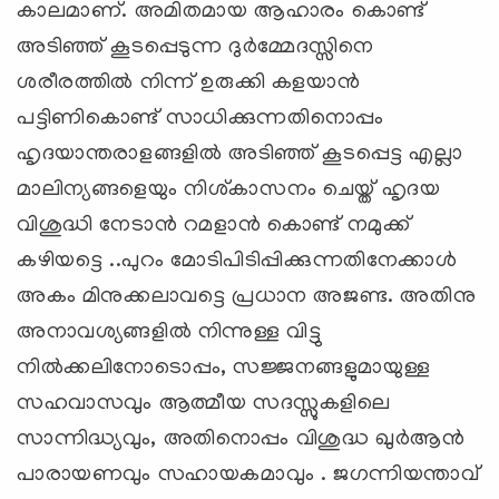
കാലമാണ്. അമിതമായ ആഹാരം കൊണ്ട്
അടിഞ്ഞ് കൂടപ്പെടുന്ന ദുർമ്മേദസ്സിനെ
ശരീരത്തിൽ നിന്ന് ഉരുക്കി കളയാൻ
പട്ടിണികൊണ്ട് സാധിക്കുന്നതിനൊപ്പം
ഹൃദയാന്തരാളങ്ങളിൽ അടിഞ്ഞ് കൂടപ്പെട്ട എല്ലാ
മാലിന്യങ്ങളെയും നിശ്കാസനം ചെയ്ത് ഹൃദയ
വിശുദ്ധി നേടാൻ റമളാൻ കൊണ്ട് നമുക്ക്
കഴിയട്ടെ ..പുറം മോടിപിടിപ്പിക്കുന്നതിനേക്കാൾ
അകം മിനുക്കലാവട്ടെ പ്രധാന അജണ്ട. അതിനു
അനാവശ്യങ്ങളിൽ നിന്നുള്ള വിട്ടു
നിൽക്കലിനോടൊപ്പം, സജ്ജനങ്ങളുമായുള്ള
സഹവാസവും ആത്മീയ സദസ്സുകളിലെ
സാന്നിദ്ധ്യവും, അതിനൊപ്പം വിശുദ്ധ ഖുർ‌ആൻ
പാരായണവും സഹായകമാവും . ജഗന്നിയന്താവ്