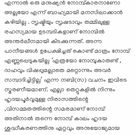
എന്നാൽ ഒരു മനുഷ്യൻ നോമ്പ്കാരനാണോ
അല്ലയോ എന്ന് ബാഹ്യമായി മനസിലാക്കാൻ
കഴിയില്ല . സൃഷ്ടിയും സൃഷടാവും തമ്മിലുള്ള
രഹസ്യമായ ഉടമ്പടികളാണ് നോമ്പിൽ
അന്തർലീനമായി കിടക്കുന്നത്. അന്ന
പാനീയങ്ങൾ ഉപേക്ഷിച്ചത് കൊണ്ട് മാത്രം നോമ്പ്
എണ്ണപ്പെടുകയില്ല ‘എത്രയോ നോമ്പുകാരുണ്ട് ,
ദാഹവും വിഷപ്പുമല്ലാതെ മറ്റൊന്നും അവർ
സമ്പാദിച്ചിട്ടില്ല’ എന്ന നബി(സ) വചനം ഇവിടെ
സ്മരണീയമാണ്. എല്ലാ തെറ്റുകളിൽ നിന്നും
ഹൃദയപൂർവ്വമുള്ള നിരാസത്തിന്റെ
,വിസമ്മതത്തിന്റെ സമരമാണ് നോമ്പ്
അതിനാൽ തന്നെ നോമ്പ് കാലം ഹൃദയ
ശുദ്ധീകരണത്തിനു ഏറ്റവും അനുയോജ്യമായ