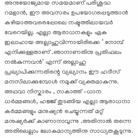
അനുയോജ്യമായ സമയമാണ് പരിശുദ്ധ
റമളാൻ, ഈ അവസരം ഉപയോഗപ്പെടുത്താൻ
കഴിയാത്തവരെപ്പോലെ നഷ്ടത്തിലായവർ
വേറെയില്ല. എല്ലാ ആരാധനകളും ഏക
ഇലാഹായ അല്ലാഹുവിന്നായിരിക്കെ ‘ നോമ്പ്
എനിക്കുള്ളതാണ് .ഞാനാണതിനു പ്രതിഫലം
നൽകുന്നവൻ’ എന്ന് അല്ലാഹു
പ്രഖ്യാപിക്കുന്നതിന്റെ വ്യഖ്യാനം ഈ ഹദീസ്
മനസിലാക്കുമ്പോൾ നമുക്ക് വ്യക്തമാകുന്നു.
അഥവാ നിസ്കാരം , സകാത്ത് –ധാന
ധർമ്മങ്ങൾ, ഹജ്ജ് തുടങ്ങിയ എല്ലാ ആരാധനാ
കർമ്മങ്ങളും മനുഷ്യൻ ചെയ്യുന്നത് മറ്റ്
മനുഷ്യർക്ക് കാണാനാവുന്നു .അതിനാൽ തന്നെ
അതിലെല്ലാം ലോകമാന്യത്തിനു സാധ്യതകൂടുന്നു.