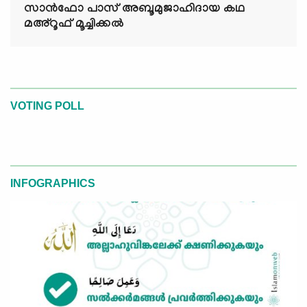
സാൻഫോ പാസ് അബൂമുജാഹിദായ കഥ
മഅ്റൂഫ് മൂച്ചിക്കല്‍
VOTING POLL
INFOGRAPHICS