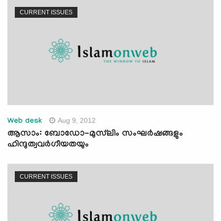
CURRENT ISSUES
Aug 9, 2012
Web desk
ആസാം: ബോഡോ-മുസ്‌ലിം സംഘര്‍ഷങ്ങളും
ഹിന്ദുത്വവര്‍ഗീയതയും
CURRENT ISSUES