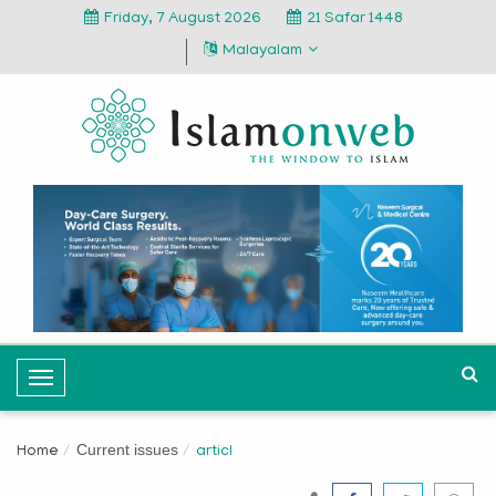
Friday, 7 August 2026
21 Safar 1448
Malayalam
T
o
g
Current issues
Home
articl
g
l