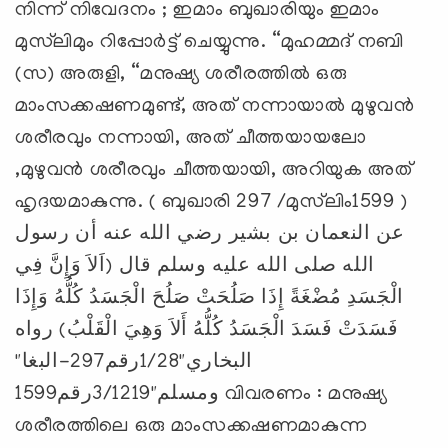
നിന്ന് നിവേദനം ; ഇമാം ബുഖാരിയും ഇമാം
മുസ്‌ലിമും റിപ്പോർട്ട് ചെയ്യുന്നു. “മുഹമ്മദ് നബി
(സ) അരുളി, “മനുഷ്യ ശരീരത്തിൽ ഒരു
മാംസക്കഷണമുണ്ട്, അത് നന്നായാൽ മുഴുവൻ
ശരീരവും നന്നായി, അത് ചീത്തയായലോ
,മുഴുവൻ ശരീരവും ചീത്തയായി, അറിയുക അത്
ഹൃദയമാകുന്നു. ( ബുഖാരി 297 /മുസ്‌ലിം1599 )
عن النعمان بن بشير رضي الله عنه أن رسول
الله صلى الله عليه وسلم قال (اَلاَ وَإِنَّ فِي
الْجَسَدِ مُضْغَةً إِذَا صَلُحَتْ صَلُحَ الْجَسَدُ كُلُّهُ وَإِذَا
فَسَدَتْ فَسَدَ الْجَسَدُ كُلُّهُ أَلاَ وَهِيَ الْقَلْبُ) رواه
البخاري"1/28رقم297-البغا"
ومسلم"3/1219رقم1599 വിവരണം : മനുഷ്യ
ശരീരത്തിലെ ഒരു മാംസക്കഷണമാകുന്ന