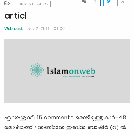
e
CURRENT ISSUES
N
articl
a
v
Nov 2, 2011 - 01:00
Web desk
i
g
a
t
i
o
n
ഹൃദയശുദ്ധി 15 comments മൊഴിമുത്തുകൾ-48
മൊഴിമുത്ത് : നുഅ്മാൻ ഇബ്നു ബാഷിർ (റ) ൽ