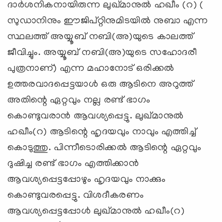
ദാർശനികനായിരുന്ന ലുഖ്മാനുൽ ഹഖീം (റ) (
സുഡാനിനും ഈജിപ്റ്റിനുമിടയിൽ നുബാ എന്ന
സ്ഥലത്ത് അയ്യൂബ് നബി(അ)യുടെ കാലത്ത്
ജീവിച്ചും. അയ്യൂബ് നബി(അ)യുടെ സഹോദരീ
പുത്രനാണ്) എന്ന മഹാനോട് ഒരിക്കൽ
ഉത്തരവാദപ്പെട്ടയാൾ ഒരു ആടിനെ അറുത്ത്
അതിന്റെ ഏറ്റവും നല്ല രണ്ട് ഭാഗം
കൊണ്ടുവരാൻ ആവശ്യപ്പെട്ടു. ലുഖ്മാനുൽ
ഹഖീം(റ) ആടിന്റെ ഹൃദയവും നാവും എത്തിച്ച്
കൊടുത്തു. പിന്നീടൊരിക്കൽ ആടിന്റെ ഏറ്റവും
ദുഷിച്ച രണ്ട് ഭാഗം എത്തിക്കാൻ
ആവശ്യപ്പെട്ടപ്പോഴും ഹൃദയവും നാക്കും
കൊണ്ടുവരപ്പെട്ടു. വിശദീകരണം
ആവശ്യപ്പെട്ടപ്പോൾ ലുഖ്മാനുൽ ഹഖീം(റ)