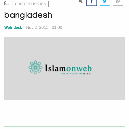
e
CURRENT ISSUES
N
bangladesh
a
v
Nov 2, 2011 - 01:00
Web desk
i
g
a
t
i
o
n