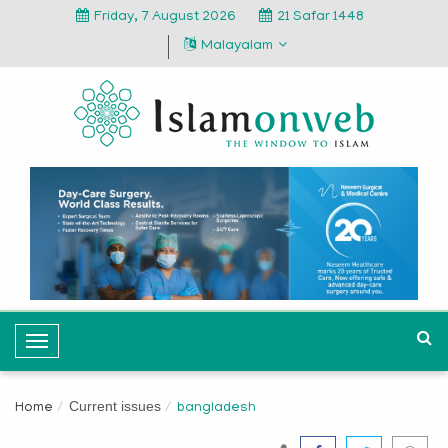
Friday, 7 August 2026
21 Safar 1448
Malayalam
T
o
g
Current issues
Home
bangladesh
g
l