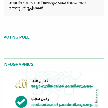
സാൻഫോ പാസ് അബൂമുജാഹിദായ കഥ
മഅ്റൂഫ് മൂച്ചിക്കല്‍
VOTING POLL
INFOGRAPHICS