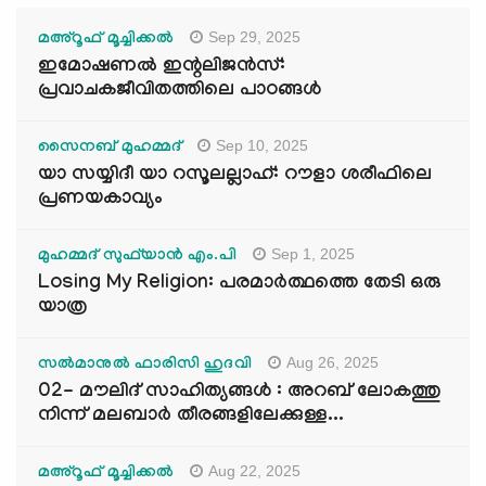
Sep 29, 2025
മഅ്റൂഫ് മൂച്ചിക്കല്‍
ഇമോഷണൽ ഇന്റലിജൻസ്:
പ്രവാചകജീവിതത്തിലെ പാഠങ്ങൾ
Sep 10, 2025
സൈനബ് മുഹമ്മദ്
യാ സയ്യിദീ യാ റസൂലല്ലാഹ്: റൗളാ ശരീഫിലെ
പ്രണയകാവ്യം
Sep 1, 2025
മുഹമ്മദ് സുഫ്‌യാൻ എം.പി
Losing My Religion: പരമാർത്ഥത്തെ തേടി ഒരു
യാത്ര
Aug 26, 2025
സൽമാനുൽ ഫാരിസി ഹുദവി
02- മൗലിദ് സാഹിത്യങ്ങൾ : അറബ് ലോകത്തു
നിന്ന് മലബാർ തീരങ്ങളിലേക്കുള്ള...
Aug 22, 2025
മഅ്റൂഫ് മൂച്ചിക്കല്‍