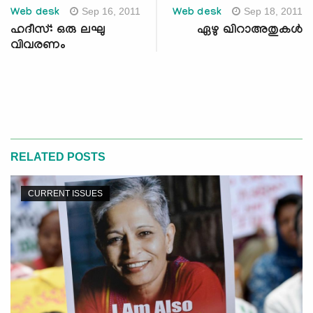
Sep 16, 2011
Sep 18, 2011
Web desk
Web desk
ഹദീസ്: ഒരു ലഘു
ഏഴു ഖിറാഅതുകള്‍
വിവരണം
RELATED POSTS
CURRENT ISSUES