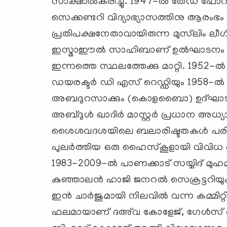
സാക്ഷാല്‍കരിച്ചു. 1947-ല്‍ തേഡ് ഫോറം 
സെക്കണ്ടറി വിദ്യാഭ്യാസത്തിനു ആരംഭം ക
പ്രതിപക്ഷനേതാവായിരുന്ന മുസ്‌ലിം ലീ
ഇസ്മാഈല്‍ സാഹിബാണ് ഉല്‍ഘാടനം നിര
ഇന്നത്തെ സ്ഥലത്തേക്കു മാറ്റി. 1952-ല്‍
ഡയരക്ടര്‍ ഡി എസ് റെഡ്ഡിയും 1958-ല്‍ 
അബദുറസാക്കും (കൊളബൈാ) ഉദ്ഘാടനം നിര
അബ്ദുള്‍ ഖാദിര്‍ മാസ്റ്റര്‍ പ്രധാന 
ശൈശവദശയിലെ ബലാരിഷ്ടതകള്‍ പരിഹരിച്
പുലര്‍ത്തിയ ഒരു ഹൈസ്‌കൂളായി വിവിധ രംഗ
1983-2009-ല്‍ പാണക്കാട് സയ്യിദ് മുഹ
കുഞ്ഞാലന്‍ ഹാജി ജനറല്‍ സെക്രട്ടറിയും ഐ
ഇന്‍ ചാര്‍ജുമായി നിലവില്‍ വന്ന കമ്മിറ്
ഫലമായാണ് ദഅ്‌വ കോളേജ്, ഗേള്‍സ് ഹൈസ്