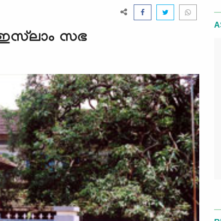
A
 ഇസ്‌ലാം സഭ