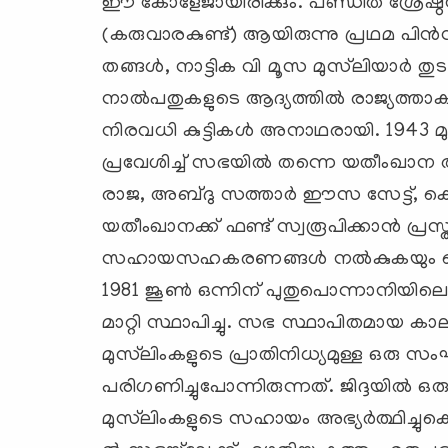
ഈ കോളേജായിരിക്കും. പണ്ഡിത ശ്രേഷ്ഠന്
(കരുവാരകുണ്ട്) ആയിരുന്നു പ്രഥമ പിന
തങ്ങള്‍, നാട്ടിക വി മൂസ മുസ്‌ലിയാര്‍ തുടങ
നാല്‍പതുകളുടെ ആദ്യത്തില്‍ രാജ്യത്ത
നിരവധി കുട്ടികള്‍ അനാഥരായി. 1943
പ്രവേശിച്ച് സഭയില്‍ തന്നെ യതീംഖാന 
രാജ, അബ്ദു സത്താര്‍ ഈസ സേട്ട്, കെ
യതീംഖാനക്ക് ഫണ്ട് സ്വരൂപിക്കാന്‍ പ്രസ്
സഹായസഹകരണങ്ങള്‍ നല്‍കുകയും ചെയ്
1981 ജൂണ്‍ ഒന്നിന് പുതുപൊന്നാനിയ
മാറ്റി സ്ഥാപിച്ചു. സഭ സ്ഥാപിതമായ കാല
മുസ്‌ലിംകളുടെ പ്രാതിനിധ്യമുള്ള ഒരു
പരിഗണിച്ചുപോന്നിരുന്നത്. ജിദ്ദയില്‍ ഒരു
മുസ്‌ലിംകളുടെ സഹായം അഭ്യര്‍ത്ഥിച്ചു