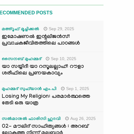
ECOMMENDED POSTS
Sep 29, 2025
മഅ്റൂഫ് മൂച്ചിക്കല്‍
ഇമോഷണൽ ഇന്റലിജൻസ്:
പ്രവാചകജീവിതത്തിലെ പാഠങ്ങൾ
Sep 10, 2025
സൈനബ് മുഹമ്മദ്
യാ സയ്യിദീ യാ റസൂലല്ലാഹ്: റൗളാ
ശരീഫിലെ പ്രണയകാവ്യം
Sep 1, 2025
മുഹമ്മദ് സുഫ്‌യാൻ എം.പി
Losing My Religion: പരമാർത്ഥത്തെ
തേടി ഒരു യാത്ര
Aug 26, 2025
സൽമാനുൽ ഫാരിസി ഹുദവി
02- മൗലിദ് സാഹിത്യങ്ങൾ : അറബ്
ലോകത്തു നിന്ന് മലബാർ