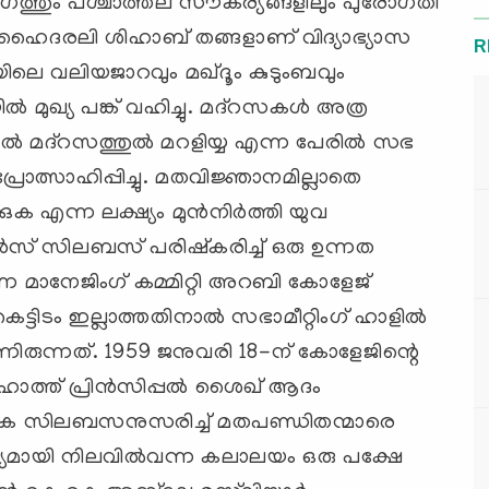
ംഗത്തും പശ്ചാത്തല സൗകര്യങ്ങളിലും പുരോഗതി
യിദ് ഹൈദരലി ശിഹാബ് തങ്ങളാണ് വിദ്യാഭ്യാസ
R
ിലെ വലിയജാറവും മഖ്ദൂം കുടുംബവും
‍ മുഖ്യ പങ്ക് വഹിച്ചു. മദ്‌റസകള്‍ അത്ര
‍ മദ്‌റസത്തുല്‍ മറളിയ്യ എന്ന പേരില്‍ സഭ
്രോത്സാഹിപ്പിച്ചു. മതവിജ്ഞാനമില്ലാതെ
ുക എന്ന ലക്ഷ്യം മുന്‍നിര്‍ത്തി യുവ
ദര്‍സ് സിലബസ് പരിഷ്‌കരിച്ച് ഒരു ഉന്നത
ന്ന മാനേജിംഗ് കമ്മിറ്റി അറബി കോളേജ്
െട്ടിടം ഇല്ലാത്തതിനാല്‍ സഭാമീറ്റിംഗ് ഹാളില്‍
്നിരുന്നത്. 1959 ജനുവരി 18-ന് കോളേജിന്റെ
ഹാത്ത് പ്രിന്‍സിപ്പല്‍ ശൈഖ് ആദം
രത്യേക സിലബസനുസരിച്ച് മതപണ്ഡിതന്മാരെ
ആദ്യമായി നിലവില്‍വന്ന കലാലയം ഒരു പക്ഷേ