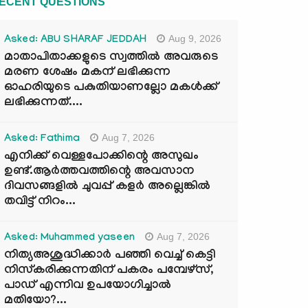
ECENT QUESTIONS
Aug 9, 2026
Asked: ABU SHARAF JEDDAH
മാതാപിതാക്കളുടെ സ്വത്തിൽ അവരുടെ
മരണ ശേഷം മകന് ലഭിക്കുന്ന
ഓഹരിയുടെ പകുതിയാണല്ലോ മകൾക്ക്
ലഭിക്കുന്നത്....
Aug 7, 2026
Asked: Fathima
എനിക്ക് വെള്ളപോക്കിന്റെ അസുഖം
ഉണ്ട്.ആർത്തവത്തിന്റെ അവസാന
ദിവസങ്ങളിൽ ചുവപ്പ് കളർ അല്ലെങ്കിൽ
തവിട്ട് നിറം...
Aug 7, 2026
Asked: Muhammed yaseen
നിത്യഅശുദ്ധിക്കാർ പഞ്ഞി വെച്ച് കെട്ടി
നിസ്കരിക്കുന്നതിന് പകരം പമ്പേഴ്സ്,
പാഡ് എന്നിവ ഉപയോഗിച്ചാൽ
മതിയോ?...