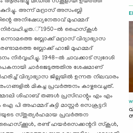
ആരംഭിച്ചു മിഡില്‍ സ്‌കൂളായി ഉയര്‍ത്തി
ുറിച്ചു. അന്ന് മദ്രാസ് അസംബ്ലി
E
ഗിന്റെ അനിഷേധ്യനേതാവ് മുഹമ്മദ്
്‍വഹിച്ചത.് 1950-ല്‍ ഹൈസ്‌കൂള്‍
 ഒന്നാമത്തെ ബ്ലോക്ക് മദ്രാസ് വിദ്യാഭ്യാസ
രണ്ടാമത്തെ ബ്ലോക്ക് ഹാജി മുഹമ്മദ്
്‍വ്വഹിച്ചു. 1948-ല്‍ ചാവക്കാട് സ്വദേശി
അധ്യാപകനായി ചാര്‍ജെടുത്തതിനു ശേഷമാണ്
ച് വിദ്യാഭ്യാസ ജില്ലയില്‍ ഉന്നത നിലവാരം
ങ്ങളില്‍ മികച്ച പ്രവര്‍ത്തനം കാഴ്ചവെച്ചത്.
മ്മദലി ശിഹാബ് തങ്ങള്‍ പ്രസിഡന്റും എം എം
W
 പി അഹമ്മദ് കുട്ടി മാസ്റ്റര്‍ സെക്രട്ടറി
വ
റിയുടെ സ്തുത്യര്‍ഹമായ പ്രവര്‍ത്തന
സ
‌ക്കൂള്‍, രണ്ട് ഹയര്‍സെക്കന്ററി സ്‌കൂള്‍,