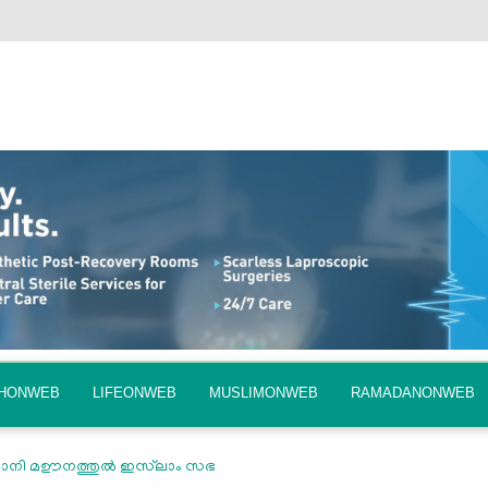
QHONWEB
LIFEONWEB
MUSLIMONWEB
RAMADANONWEB
ാനി മഊനത്തുല്‍ ഇസ്‌ലാം സഭ