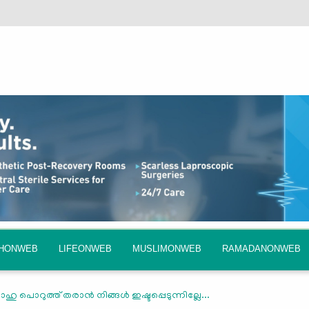
QHONWEB
LIFEONWEB
MUSLIMONWEB
RAMADANONWEB
ാഹു പൊറുത്ത് തരാന്‍ നിങ്ങള്‍ ഇഷ്ടപ്പെടുന്നില്ലേ...