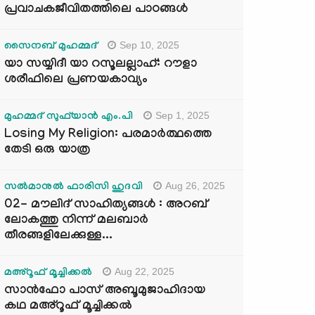
പ്രവാചകജീവിതത്തിലെ പാഠങ്ങൾ
Sep 10, 2025
സൈനബ് മുഹമ്മദ്
യാ സയ്യിദീ യാ റസൂലല്ലാഹ്: റൗളാ
ശരീഫിലെ പ്രണയകാവ്യം
Sep 1, 2025
മുഹമ്മദ് സുഫ്‌യാൻ എം.പി
Losing My Religion: പരമാർത്ഥത്തെ
തേടി ഒരു യാത്ര
Aug 26, 2025
സൽമാനുൽ ഫാരിസി ഹുദവി
02- മൗലിദ് സാഹിത്യങ്ങൾ : അറബ്
ലോകത്തു നിന്ന് മലബാർ
തീരങ്ങളിലേക്കുള്ള...
Aug 22, 2025
മഅ്റൂഫ് മൂച്ചിക്കല്‍
സാൻഫോ പാസ് അബൂമുജാഹിദായ
കഥ മഅ്റൂഫ് മൂച്ചിക്കല്‍