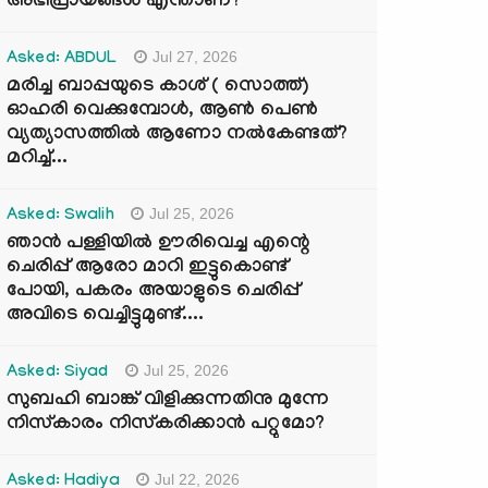
അഭിപ്രായങ്ങൾ എന്താണ്?
Jul 27, 2026
Asked: ABDUL
മരിച്ച ബാപ്പയുടെ കാശ് ( സൊത്ത്)
ഓഹരി വെക്കുമ്പോൾ, ആണ്‍ പെണ്‍
വ്യത്യാസത്തില്‍ ആണോ നല്‍കേണ്ടത്?
മറിച്ച്...
Jul 25, 2026
Asked: Swalih
ഞാൻ പള്ളിയിൽ ഊരിവെച്ച എന്റെ
ചെരിപ്പ് ആരോ മാറി ഇട്ടുകൊണ്ട്
പോയി, പകരം അയാളുടെ ചെരിപ്പ്
അവിടെ വെച്ചിട്ടുമുണ്ട്....
Jul 25, 2026
Asked: Siyad
സുബഹി ബാങ്ക് വിളിക്കുന്നതിനു മുന്നേ
നിസ്കാരം നിസ്കരിക്കാൻ പറ്റുമോ?
Jul 22, 2026
Asked: Hadiya