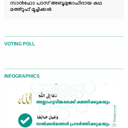
സാൻഫോ പാസ് അബൂമുജാഹിദായ കഥ
മഅ്റൂഫ് മൂച്ചിക്കല്‍
VOTING POLL
INFOGRAPHICS