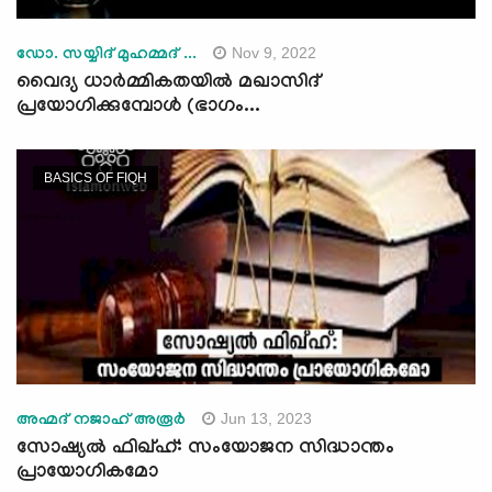
Nov 9, 2022
ഡോ. സയ്യിദ് മുഹമ്മദ് ...
വൈദ്യ ധാര്‍മ്മികതയില്‍ മഖാസിദ്
പ്രയോഗിക്കുമ്പോള്‍ (ഭാഗം...
BASICS OF FIQH
Jun 13, 2023
അഹ്മദ് നജാഹ് അരൂര്‍
സോഷ്യല്‍ ഫിഖ്ഹ്: സംയോജന സിദ്ധാന്തം
പ്രായോഗികമോ