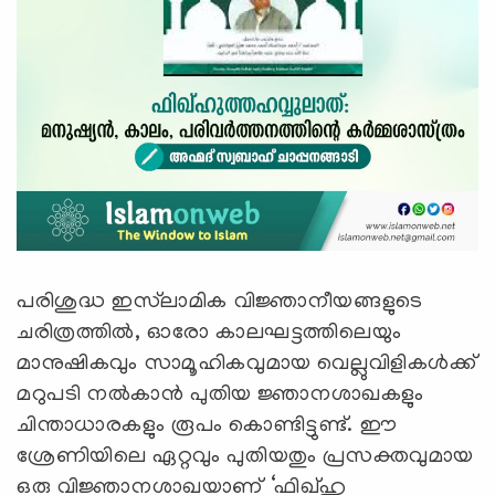
പരിശുദ്ധ ഇസ്‌ലാമിക വിജ്ഞാനീയങ്ങളുടെ
ചരിത്രത്തിൽ, ഓരോ കാലഘട്ടത്തിലെയും
മാനുഷികവും സാമൂഹികവുമായ വെല്ലുവിളികൾക്ക്
മറുപടി നൽകാൻ പുതിയ ജ്ഞാനശാഖകളും
ചിന്താധാരകളും രൂപം കൊണ്ടിട്ടുണ്ട്. ഈ
ശ്രേണിയിലെ ഏറ്റവും പുതിയതും പ്രസക്തവുമായ
ഒരു വിജ്ഞാനശാഖയാണ് ‘
ഫിഖ്ഹു