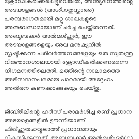
ക്രോഡീകരിക്കപ്പെട്ടുവെങ്കിൽ, അന്ത്യദിനത്തിന്റെ
അടയാളങ്ങൾ (അശ്റാതുസ്സാഅ)
പരമ്പരാഗതമായി മറ്റു ശാഖകളുടെ
അനുബന്ധമായാണ് ചർച്ച ചെയ്തിരുന്നത്.
അബൂബക്കർ അൽമശ്ഹൂർ, ഈ
അടയാളങ്ങളെയും അവ മനുഷ്യനിൽ
സൃഷ്ടിക്കുന്ന പരിവർത്തനങ്ങളെയും ഒരു സ്വതന്ത്ര
വിജ്ഞാനശാഖയായി ക്രോഡീകരിക്കണമെന്ന
നിഗമനത്തിലെത്തി. മത്തിന്റെ നാലാമത്തെ
അടിസ്ഥാനപരമായ പാഠമായി അദ്ദേഹം
അതിനെ കണക്കാക്കുകയും ചെയ്തു.
ജിബ്‌രീലിന്റെ ഹദീസ് പരാമർശിച്ച രണ്ട് പ്രധാന
അടയാളങ്ങളിൽ ഊന്നിയാണ്
ഫിഖ്ഹുതഹവ്വുലാത്ത് പ്രധാനമായും
വികസിക്കുന്നത്. അബൂബക്കർ അൽമശ്ഹൂര്‍(റ)