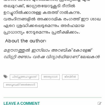
തലമുറക്ക്, ജാഗ്രതയോടുകൂടി ദീനിൽ
ഉറച്ചുനിൽക്കാനുള്ള കരുത്ത് നൽകുന്നു.
വരുംദിനങ്ങളില്‍ അക്കാദമിക രംഗത്ത് ഈ ശാഖ
ഏറെ ശ്രദ്ധിക്കപ്പെടുമെന്നും അര്‍ഹമായ
പ്രാധാന്യം നേടുമെന്നും പ്രതീക്ഷിക്കാം.
About the author:
മഊനത്തുൽ ഇസ്‌ലാം അറബിക് കോളേജ്
ഡിഗ്രി രണ്ടാം വർഷ വിദ്യാർഥിയാണ് ലേഖകന്‍
ഫിഖ്ഹുത്തഹവ്വുലാത്
അന്ത്യനാള്‍
ജീബ്‍രീല്‍
അബൂബക്റ് അല്‍അദനി
LEAVE A COMMENT