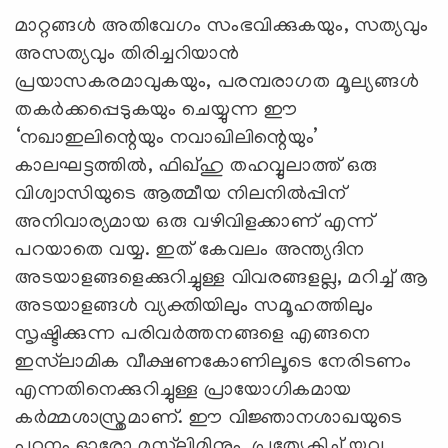
മാറ്റങ്ങൾ അതിവേഗം സംഭവിക്കുകയും, സത്യവും
അസത്യവും തിരിച്ചറിയാൻ
പ്രയാസകരമാവുകയും, പരമ്പരാഗത മൂല്യങ്ങൾ
തകർക്കപ്പെടുകയും ചെയ്യുന്ന ഈ
‘
നഖാഇലിന്റെയും നവാഖിലിന്റെയും
’
കാലഘട്ടത്തിൽ, ഫിഖ്ഹു തഹവ്വുലാത്ത് ഒരു
വിശ്വാസിയുടെ ആത്മീയ നിലനിൽപ്പിന്
അനിവാര്യമായ ഒരു വഴിവിളക്കാണ് എന്ന്
പറയാതെ വയ്യ. ഇത് കേവലം അന്ത്യദിന
അടയാളങ്ങളെക്കുറിച്ചുള്ള വിവരങ്ങളല്ല, മറിച്ച് ആ
അടയാളങ്ങൾ വ്യക്തിയിലും സമൂഹത്തിലും
സൃഷ്ടിക്കുന്ന പരിവർത്തനങ്ങളെ എങ്ങനെ
ഇസ്‌ലാമിക വീക്ഷണകോണിലൂടെ നേരിടണം
എന്നതിനെക്കുറിച്ചുള്ള പ്രായോഗികമായ
കർമ്മശാസ്ത്രമാണ്. ഈ വിജ്ഞാനശാഖയുടെ
പഠനം ഓരോ മുസ്‍ലിമിനും, പ്രത്യേകിച്ച് യുവ