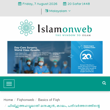
Friday, 7 August 2026
20 Safar 1448
Malayalam
T
o
g
Fiqhonweb
Basics of Fiqh
Home
g
ഫിഖ്ഹുത്തഹവ്വുലാത്: മനുഷ്യൻ, കാലം, പരിവർത്തനത്തിന്റെ
l