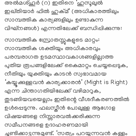
അൽമശ്ഹൂർ (
റ
)
ഇതിനെ
‘
ഹുസൂലുൽ
ഇഖ്തിയാർ ഫിൽ ഹുക്മ്
’
(അധികാരത്തിലും
സാമ്പത്തിക കാര്യങ്ങളിലും ഉണ്ടാകുന്ന
വിഘ്നങ്ങൾ) എന്നതിലേക്ക് ബന്ധിപ്പിക്കുന്നു:
സാമ്പത്തിക സ്രോതസ്സുകളുടെ മാറ്റം:
സാമ്പത്തിക ശക്തിയും അധികാരവും
പരമ്പരാഗത ഉടമസ്ഥാവകാശങ്ങളില്ലാത്ത
പുതിയ രൂപങ്ങളിലേക്ക് കൈമാറ്റം ചെയ്യപ്പെടുക,
നീതിയും യുക്തിയും കാടൻ സ്വഭാവമായ
‘
കയ്യൂക്കുള്ളവൻ കാര്യക്കാരൻ
’
(
Might is Right)
എന്ന ചിന്താഗതിയിലേക്ക് വഴിമാറുക,
തുടങ്ങിയവയെല്ലാം ഇതിന്റെ വീശദീകരണത്തില്‍
ഉള്‍പ്പെടുന്നു. ഫലസ്തീൻ പോലുള്ള ആഗോള
വിഷയങ്ങളെ നിസ്സാരവൽക്കരിക്കുന്ന
സമീപനങ്ങളെ ഉദാഹരണമായി
ചൂണ്ടിക്കാട്ടുന്നുമുണ്ട്.
‘
സത്യം പറയുന്നവൻ കള്ളം