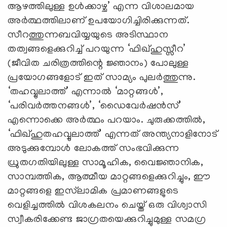
ആഴത്തിലുള്ള ഉൾക്കാഴ്ച
’
എന്ന വിശാലമായ
അർത്ഥത്തിലാണ് ഉപയോഗിച്ചിരിക്കുന്നത്.
സീറത്തുന്നബവിയ്യയുടെ അടിസ്ഥാന
തത്വങ്ങളെക്കുറിച്ച് പറയുന്ന
‘
ഫിഖ്ഹുസ്സീറ
’
(ജീവിത ചരിത്രത്തിന്റെ ജ്ഞാനം) പോലുള്ള
പ്രയോഗങ്ങളോട് ഇത് സാമ്യം പുലർത്തുന്നു.
‘
തഹവ്വുലാത്ത്
’
എന്നാൽ
‘
മാറ്റങ്ങൾ
’
,
‘
പരിവർത്തനങ്ങൾ
’
,
‘
ഡൈവേർഷന്‍സ്
’
എന്നൊക്കെ അർത്ഥം പറയാം. ചുരുക്കത്തിൽ,
‘
ഫിഖ്ഹുതഹവ്വുലാത്ത്
’
എന്നത് അന്ത്യനാളിനോട്
അടുക്കുമ്പോൾ ലോകത്ത് സംഭവിക്കുന്ന
ധ്രുതഗതിയിലുള്ള സാമൂഹിക, വൈജ്ഞാനിക,
സാമ്പത്തിക, ആത്മീയ മാറ്റങ്ങളെക്കുറിച്ചും, ഈ
മാറ്റങ്ങളെ ഇസ്‌ലാമിക പ്രമാണങ്ങളുടെ
വെളിച്ചത്തിൽ വിശകലനം ചെയ്ത് ഒരു വിശ്വാസി
സ്വീകരിക്കേണ്ട ജാഗ്രതയെക്കുറിച്ചുമുള്ള സമഗ്ര