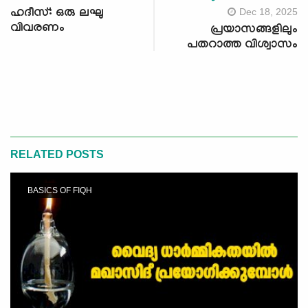
Dec 18, 2025
ഹദീസ്: ഒരു ലഘു
വിവരണം
പ്രയാസങ്ങളിലും
പതറാത്ത വിശ്വാസം
RELATED POSTS
BASICS OF FIQH