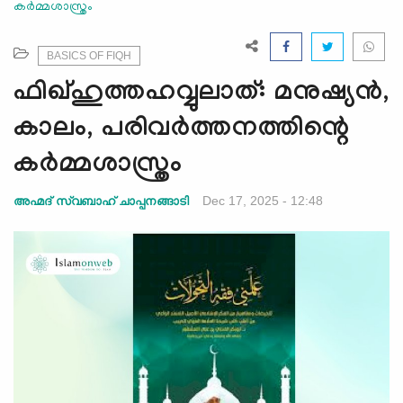
കർമ്മശാസ്ത്രം
e
N
a
BASICS OF FIQH
v
ഫിഖ്ഹുത്തഹവ്വുലാത്: മനുഷ്യൻ,
i
g
കാലം, പരിവർത്തനത്തിന്റെ
a
കർമ്മശാസ്ത്രം
t
i
Dec 17, 2025 - 12:48
അഹ്മദ് സ്വബാഹ് ചാപ്പനങ്ങാടി
o
n