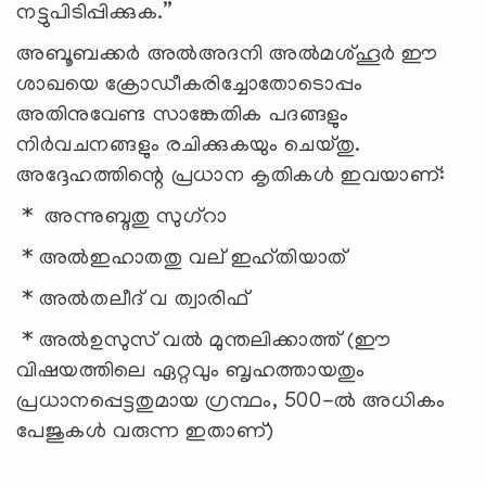
നട്ടുപിടിപ്പിക്കുക.
”
അബൂബക്കർ അൽഅദനി അൽമശ്ഹൂർ ഈ
ശാഖയെ ക്രോഡീകരിച്ചോതോടൊപ്പം
അതിനുവേണ്ട സാങ്കേതിക പദങ്ങളും
നിർവചനങ്ങളും രചിക്കുകയും ചെയ്തു.
അദ്ദേഹത്തിന്റെ പ്രധാന കൃതികൾ ഇവയാണ്:
* അന്നുബ്ദതു സുഗ്റാ
* അൽഇഹാതതു വല് ഇഹ്തിയാത്
* അൽതലീദ് വ ത്വാരിഫ്
* അൽഉസുസ് വൽ മുന്തലിക്കാത്ത് (ഈ
വിഷയത്തിലെ ഏറ്റവും ബൃഹത്തായതും
പ്രധാനപ്പെട്ടതുമായ ഗ്രന്ഥം, 500-ൽ അധികം
പേജുകൾ വരുന്ന ഇതാണ്)