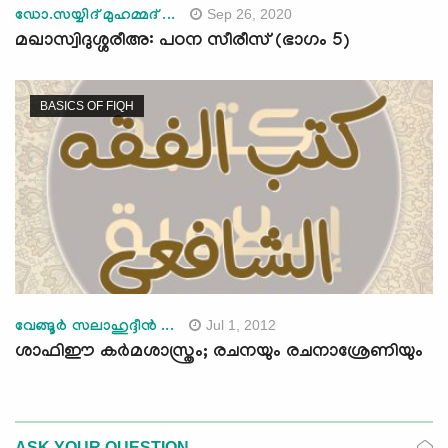
Sep 26, 2020
ഡോ.സയ്യിദ് മുഹമ്മദ് ...
മഖാസ്വിദുശ്ശരീഅ: പഠന സീരീസ് (ഭാഗം 5)
BASICS OF FIQH
Jul 1, 2012
വേങ്ങൂര്‍ സലാഹുദ്ദീന്‍ ...
ശാഫിഈ കര്‍മശാസ്ത്രം; രചനയും രചനാശ്രേണിയും
ASK YOUR QUESTION