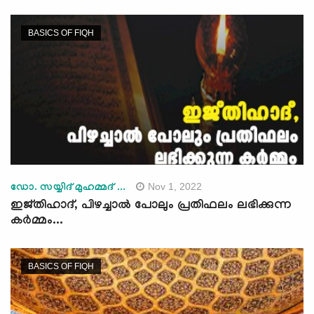
BASICS OF FIQH
Nov 1, 2022
ഡോ. സയ്യിദ് മുഹമ്മദ് ...
ഇജ്തിഹാദ്, പിഴച്ചാല്‍ പോലും പ്രതിഫലം ലഭിക്കുന്ന
കര്‍മ്മം...
BASICS OF FIQH