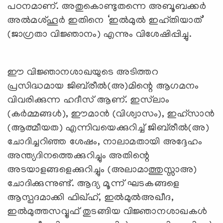
പഠനമാണ്. അതുകൊണ്ടുതന്നെ അബൂബക്കർ
അൽമശ്ഹൂർ ഇതിനെ
‘
ഇൽമുൽ ഇഹ്തിയാത്
’
(ജാഗ്രതാ വിജ്ഞാനം) എന്നും വിശേഷിപ്പിച്ചു.
ഈ വിജ്ഞാനശാഖയുടെ അടിത്തറ
പ്രസിദ്ധമായ ജിബ്‌രീൽ(അ)മിന്റെ ആഗമനം
വിവരിക്കുന്ന ഹദീസ് ആണ്. ഇസ്‌ലാം
(കർമ്മങ്ങൾ), ഈമാൻ (വിശ്വാസം), ഇഹ്സാൻ
(ആത്മീയത) എന്നിവയെക്കുറിച്ച് ജിബ്‌രീൽ(അ)
ചോദിച്ചറിഞ്ഞ ശേഷം, നാലാമതായി അദ്ദേഹം
അന്ത്യദിനത്തെക്കുറിച്ചും അതിന്റെ
അടയാളങ്ങളെക്കുറിച്ചും (അലാമാത്തുസ്സാഅ)
ചോദിക്കുന്നുണ്ട്. ആദ്യ മൂന്ന് ഘടകങ്ങളെ
ആസ്പദമാക്കി ഫിഖ്ഹ്, ഇൽമുൽഅഖീദ,
ഇൽമുത്തസവ്വുഫ് തുടങ്ങിയ വിജ്ഞാനശാഖകൾ