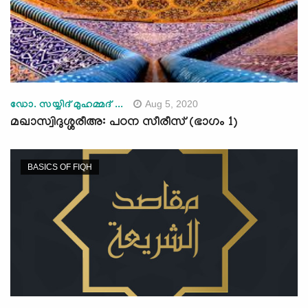
Aug 5, 2020
ഡോ. സയ്യിദ് മുഹമ്മദ് ...
മഖാസ്വിദുശ്ശരീഅ: പഠന സീരീസ് (ഭാഗം 1)
BASICS OF FIQH