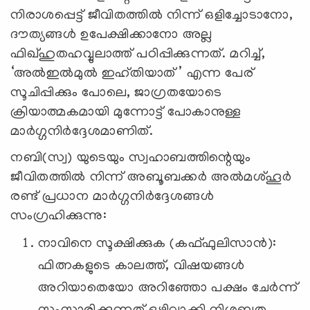
നിരാശപ്പെട്ട് ജീവിതത്തിൽ നിന്ന് ഒളിച്ചോടാനോ,
ദൗത്യങ്ങൾ ഉപേക്ഷിക്കാനോ അല്ല
ഫിഖ്ഹുതഹവ്വുലാത്ത് പഠിപ്പിക്കുന്നത്. മറിച്ച്,
‘
അൽഇൽമുൽ ഇഹ്തിയാത്
’
എന്ന പേര്
സൂചിപ്പിക്കും പോലെ, ജാഗ്രതയോടെ
ക്രിയാത്മകമായി മുന്നോട്ട് പോകാനുള്ള
മാർഗ്ഗനിർദ്ദേശമാണിത്.
നബി(സ്വ) യുടെയും സ്വഹാബത്തിന്റെയും
ജീവിതത്തിൽ നിന്ന് അബൂബക്കർ അൽമശ്ഹൂർ
രണ്ട് പ്രധാന മാർഗ്ഗനിർദ്ദേശങ്ങൾ
സംഗ്രഹിക്കുന്നു:
നാവിനെ സൂക്ഷിക്കുക (കഫ്ഫുലിസാൻ):
ഫിത്നകളുടെ കാലത്ത്, വിഷയങ്ങൾ
അറിയാതെയോ അറിഞ്ഞോ പക്ഷം ചേർന്ന്