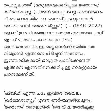
തഹവ്വുലാത്ത്
’
(മാറ്റങ്ങളെക്കുറിച്ചുള്ള ജ്ഞാനം/
കർമ്മശാസ്ത്രം). യമനിലെ പ്രശസ്ത പണ്ഡിതനും
ചിന്തകനുമായിരുന്ന ശൈഖ് അബൂബക്കർ
അൽഅദനി അൽമശ്ഹൂർ(റ) – (1946-2022)
ആണ് ഈ വിജ്ഞാനശാഖയുടെ ഉപജ്ഞാതാവ്
എന്ന് പറയാം. കാലഘട്ടത്തിന്റെ
അതിവേഗത്തിലുള്ള മാറ്റങ്ങൾക്കിടയിൽ ഒരു
വിശ്വാസി എങ്ങനെ പിടിച്ചുനിൽക്കണം,
ഇസ്‌ലാമികമായി ജാഗ്രത പാലിക്കേണ്ടത്
എങ്ങനെ എന്നതിനെക്കുറിച്ചുള്ള സമഗ്രമായ
പഠനമാണിത്.
‘
ഫിഖ്ഹ്
’
എന്ന പദം ഇവിടെ കേവലം
‘
കർമ്മശാസ്ത്രം
’
എന്ന അർത്ഥത്തിനപ്പുറം,
‘
ജ്ഞാനം
’
അല്ലെങ്കിൽ
‘
ഒരു വിഷയത്തിലുള്ള