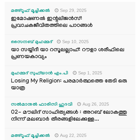
Sep 29, 2025
മഅ്റൂഫ് മൂച്ചിക്കല്‍
ഇമോഷണൽ ഇന്റലിജൻസ്:
പ്രവാചകജീവിതത്തിലെ പാഠങ്ങൾ
Sep 10, 2025
സൈനബ് മുഹമ്മദ്
യാ സയ്യിദീ യാ റസൂലല്ലാഹ്: റൗളാ ശരീഫിലെ
പ്രണയകാവ്യം
Sep 1, 2025
മുഹമ്മദ് സുഫ്‌യാൻ എം.പി
Losing My Religion: പരമാർത്ഥത്തെ തേടി ഒരു
യാത്ര
Aug 26, 2025
സൽമാനുൽ ഫാരിസി ഹുദവി
02- മൗലിദ് സാഹിത്യങ്ങൾ : അറബ് ലോകത്തു
നിന്ന് മലബാർ തീരങ്ങളിലേക്കുള്ള...
Aug 22, 2025
മഅ്റൂഫ് മൂച്ചിക്കല്‍