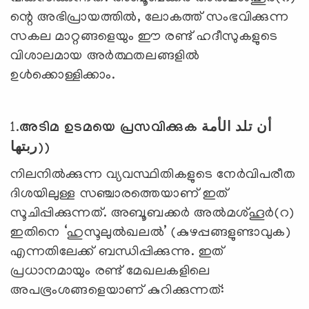
ന്റെ അഭിപ്രായത്തിൽ, ലോകത്ത് സംഭവിക്കുന്ന
സകല മാറ്റങ്ങളെയും ഈ രണ്ട് ഹദീസുകളുടെ
വിശാലമായ അർത്ഥതലങ്ങളിൽ
ഉൾക്കൊള്ളിക്കാം.
1.
അടിമ ഉടമയെ പ്രസവിക്കുക أن تلد الأمة
ربتها))
നിലനിൽക്കുന്ന വ്യവസ്ഥിതികളുടെ നേർവിപരീത
ദിശയിലുള്ള സഞ്ചാരത്തെയാണ് ഇത്
സൂചിപ്പിക്കുന്നത്. അബൂബക്കർ അൽമശ്ഹൂർ(
റ
)
ഇതിനെ
‘
ഹുസൂലുൽഖലൽ
’
(കുഴപ്പങ്ങളുണ്ടാവുക)
എന്നതിലേക്ക് ബന്ധിപ്പിക്കുന്നു. ഇത്
പ്രധാനമായും രണ്ട് മേഖലകളിലെ
അപഭ്രംശങ്ങളെയാണ് കുറിക്കുന്നത്: