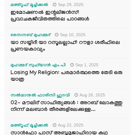
Sep 29, 2025
മഅ്റൂഫ് മൂച്ചിക്കല്‍
ഇമോഷണൽ ഇന്റലിജൻസ്:
പ്രവാചകജീവിതത്തിലെ പാഠങ്ങൾ
Sep 10, 2025
സൈനബ് മുഹമ്മദ്
യാ സയ്യിദീ യാ റസൂലല്ലാഹ്: റൗളാ ശരീഫിലെ
പ്രണയകാവ്യം
Sep 1, 2025
മുഹമ്മദ് സുഫ്‌യാൻ എം.പി
Losing My Religion: പരമാർത്ഥത്തെ തേടി ഒരു
യാത്ര
Aug 26, 2025
സൽമാനുൽ ഫാരിസി ഹുദവി
02- മൗലിദ് സാഹിത്യങ്ങൾ : അറബ് ലോകത്തു
നിന്ന് മലബാർ തീരങ്ങളിലേക്കുള്ള...
Aug 22, 2025
മഅ്റൂഫ് മൂച്ചിക്കല്‍
സാൻഫോ പാസ് അബൂമുജാഹിദായ കഥ