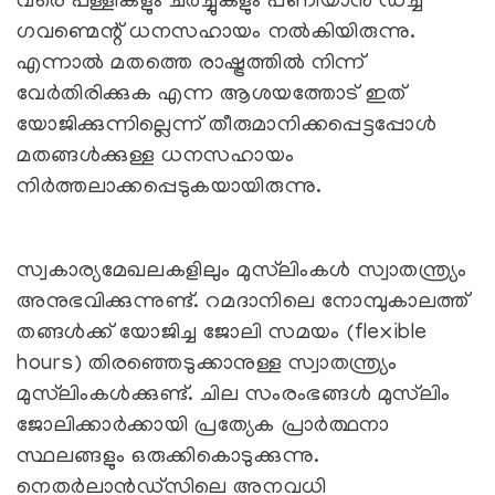
വരെ പള്ളികളും ചർച്ചുകളും പണിയാൻ ഡച്ച്
ഗവണ്മെന്റ് ധനസഹായം നൽകിയിരുന്നു.
എന്നാൽ മതത്തെ രാഷ്ട്രത്തിൽ നിന്ന്
വേർതിരിക്കുക എന്ന ആശയത്തോട് ഇത്
യോജിക്കുന്നില്ലെന്ന് തീരുമാനിക്കപ്പെട്ടപ്പോൾ
മതങ്ങൾക്കുള്ള ധനസഹായം
നിര്‍ത്തലാക്കപ്പെടുകയായിരുന്നു.
സ്വകാര്യമേഖലകളിലും മുസ്‍ലിംകൾ സ്വാതന്ത്ര്യം
അനുഭവിക്കുന്നുണ്ട്. റമദാനിലെ നോമ്പുകാലത്ത്
തങ്ങൾക്ക് യോജിച്ച ജോലി സമയം (flexible
hours) തിരഞ്ഞെടുക്കാനുള്ള സ്വാതന്ത്ര്യം
മുസ്‍ലിംകൾക്കുണ്ട്. ചില സംരംഭങ്ങൾ മുസ്‍ലിം
ജോലിക്കാർക്കായി പ്രത്യേക പ്രാർത്ഥനാ
സ്ഥലങ്ങളും ഒരുക്കികൊടുക്കുന്നു.
നെതർലാൻഡ്‌സിലെ അനവധി