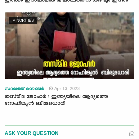
തുര്‍ക്കി: ഇസ്‌ലാമിക ഖിലാഫത്തിനു കീഴിലും ഇന്നും
MINORITIES
Apr 13, 2023
സദഖത്ത് സെഞ്ചർ
തസ്‌മിദ ജോഹർ : ഇന്ത്യയിലെ ആദ്യത്തെ
റോഹിങ്ക്യൻ ബിരുദധാരി
ASK YOUR QUESTION