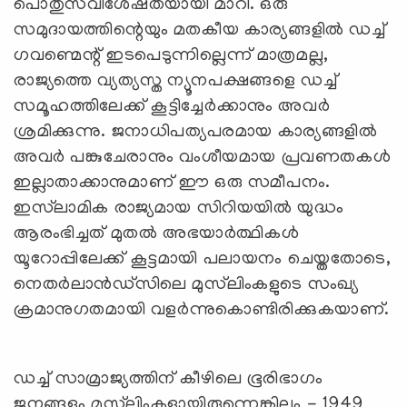
പൊതുസവിശേഷതയായി മാറി. ഒരു
സമുദായത്തിന്റെയും മതകീയ കാര്യങ്ങളിൽ ഡച്ച്
ഗവണ്മെന്റ് ഇടപെടുന്നില്ലെന്ന് മാത്രമല്ല,
രാജ്യത്തെ വ്യത്യസ്ത ന്യൂനപക്ഷങ്ങളെ ഡച്ച്
സമൂഹത്തിലേക്ക് കൂട്ടിച്ചേർക്കാനും അവർ
ശ്രമിക്കുന്നു. ജനാധിപത്യപരമായ കാര്യങ്ങളിൽ
അവർ പങ്കുചേരാനും വംശീയമായ പ്രവണതകൾ
ഇല്ലാതാക്കാനുമാണ് ഈ ഒരു സമീപനം.
ഇസ്‍ലാമിക രാജ്യമായ സിറിയയിൽ യുദ്ധം
ആരംഭിച്ചത് മുതൽ അഭയാർത്ഥികൾ
യൂറോപ്പിലേക്ക് കൂട്ടമായി പലായനം ചെയ്തതോടെ,
നെതർലാൻഡ്‌സിലെ മുസ്‍ലിംകളുടെ സംഖ്യ
ക്രമാനുഗതമായി വളർന്നുകൊണ്ടിരിക്കുകയാണ്.
ഡച്ച് സാമ്രാജ്യത്തിന് കീഴിലെ ഭൂരിഭാഗം
ജനങ്ങളും മുസ്‍ലിംകളായിരുന്നെങ്കിലും - 1949