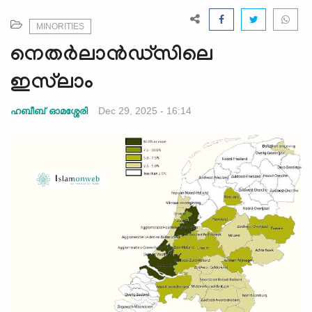
e
N
MINORITIES
a
നെതർലാൻഡ്‌സിലെ
v
i
ഇസ്‍ലാം
g
a
Dec 29, 2025 - 16:14
ഹബീബ് ഓമശ്ശേരി
t
i
o
n