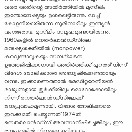
വരെ അതിന്റെ അതിർത്തിയിൽ മുസ്‍ലിം
ഇന്തോനേഷ്യയും ഉൾപ്പെട്ടിരുന്നു. ഡച്ച്
കോളനിയായിരുന്ന സുരിനാമിലും ഇന്ത്യൻ
വംശജരായ മുസ്‍ലിം സമൂഹമുണ്ടായിരുന്നു.
1960കളിൽ നെതർലാൻഡ്‌സിലെ
മനുഷ്യശക്തിയിൽ (manpower)
കുറവുണ്ടാവുകയും സമ്പദ്ഘടന
ഉത്തേജിപ്പിക്കാനായി അതിർത്തിക്ക് പുറത്ത് നിന്ന്
വിദേശ ജോലിക്കാരെ അന്വേഷിക്കേണ്ടതായും
വന്നു. ഇക്കാരണത്താൽ മെഡിറ്ററേനിയൻ
രാജ്യങ്ങളായ തുർക്കിയിലും മൊറോക്കോയിലും
നിന്ന് നെതർലാൻഡ്‌സിലേക്ക്
ജനപ്രവാഹമുണ്ടായി. വിദേശ ജോലിക്കാരെ
ഇറക്കുമതി ചെയ്യുന്നത് 1974ൽ
നെതർലാൻഡ്‌സ് അവസാനിപ്പിച്ചെങ്കിലും, ഈ
രാജ്യങ്ങളിൽ നിന്നുള്ള കുടിയേറ്റം