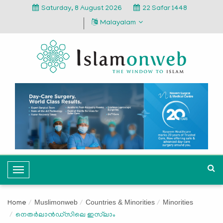
Saturday, 8 August 2026
22 Safar 1448
Malayalam
T
o
g
Muslimonweb
Countries & Minorities
Minorities
Home
g
നെതർലാൻഡ്‌സിലെ ഇസ്‍ലാം
l