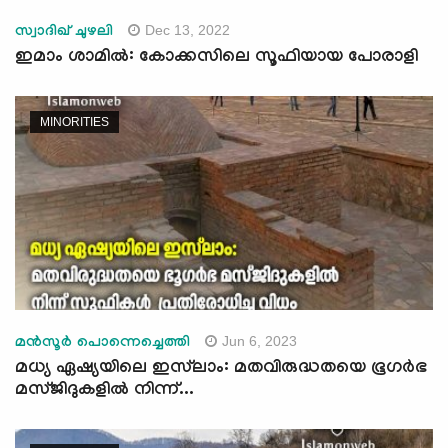
Dec 13, 2022
സ്വാദിഖ് ചുഴലി
ഇമാം ശാമിൽ: കോക്കസിലെ സൂഫിയായ പോരാളി
MINORITIES
Jun 6, 2023
മൻസൂർ പൊന്നെച്ചെത്തി
മധ്യ ഏഷ്യയിലെ ഇസ്‍ലാം: മതവിരുദ്ധതയെ ഭൂഗർഭ
മസ്ജിദുകളിൽ നിന്ന്...