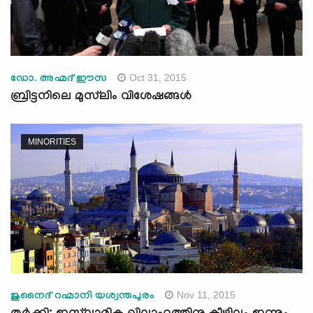
Oct 31, 2015
ഡോ. അഹ്മദ് ഈസ
ബ്രിട്ടനിലെ മുസ്‌ലിം വിശേഷങ്ങള്‍
MINORITIES
Nov 11, 2015
ജുനൈദ് റഹ്മാനി യശ്വന്തപുരം