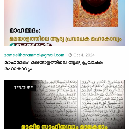
Oct 4, 2024
zameeltharammal@gmail.com
മാഹമ്മദം: മലയാളത്തിലെ ആദ്യ പ്രവാചക
മഹാകാവ്യം
LITERATURE