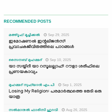
RECOMMENDED POSTS
Sep 29, 2025
മഅ്റൂഫ് മൂച്ചിക്കല്‍
ഇമോഷണൽ ഇന്റലിജൻസ്:
പ്രവാചകജീവിതത്തിലെ പാഠങ്ങൾ
Sep 10, 2025
സൈനബ് മുഹമ്മദ്
യാ സയ്യിദീ യാ റസൂലല്ലാഹ്: റൗളാ ശരീഫിലെ
പ്രണയകാവ്യം
Sep 1, 2025
മുഹമ്മദ് സുഫ്‌യാൻ എം.പി
Losing My Religion: പരമാർത്ഥത്തെ തേടി ഒരു
യാത്ര
Aug 26, 2025
സൽമാനുൽ ഫാരിസി ഹുദവി