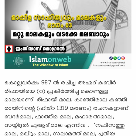
കൊല്ലവർഷം 987 ൽ രചിച്ച അഹ്മദ് കബീർ
രിഫായിയെ (റ) പ്രകീർത്തിച്ചു കൊണ്ടുള്ള
മാലയാണ് രിഫായി മാല. കാഞ്ഞിരാല കുഞ്ഞി
രായിനിന്റെ (ഹിജ്റ 1319 മരണം) രചനകളാണ്
ബദർമാല, ഫാത്തിമ മാല, മഹാരത്നമാല,
സയ്യിദുൽ ഫുആദ് മാല എന്നിവ . 'നഫീസത്തു
മാല, മഖ്ദൂം മാല, സലാമത്ത് മാല, പുതിയ