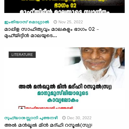
Nov 25, 2022
ഇംതിയാസ് മൊഗ്രാൽ
മാപ്പിള സാഹിത്യവും മാലകളും ഭാഗം 02 –
മുഹ്‍യിദ്ദീന്‍ മാലയുടെ...
LITERATURE
Dec 30, 2022
സുഫ്‍യാനുസ്സാനി പുത്തനഴി
അൽ മന്‍ഖൂൽ മിൻ മദ്ഹി റസൂൽ(സ്വ):