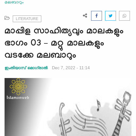
മലബാറും
e
N
a
LITERATURE
v
മാപ്പിള സാഹിത്യവും മാലകളും
i
g
ഭാഗം 03 – മറ്റു മാലകളും
a
വടക്കേ മലബാറും
t
i
Dec 7, 2022 - 11:14
ഇംതിയാസ് മൊഗ്രാൽ
o
n