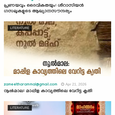
പ്രണയവും ദൈവികതയും: ശീറാസിയന്‍
ഗസലുകളുടെ ആഖ്യാനസൗന്ദര്യം
LITERATURE
Apr 21, 2026
zameeltharammal@gmail.com
നൂൽമാല: മാപ്പിള കാവ്യത്തിലെ വേറിട്ട കൃതി
LITERATURE