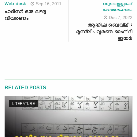
Sep 16, 2011
Web desk
സ്വദഖതുല്ലാഹ്
കോതമംഗലം
ഹദീസ്: ഒരു ലഘു
Dec 7, 2022
വിവരണം
ആയിഷ ബെവ്‌ലി :
മുസ്‍ലിം വുമൺ ഓഫ് ദി
ഇയർ
RELATED POSTS
LITERATURE