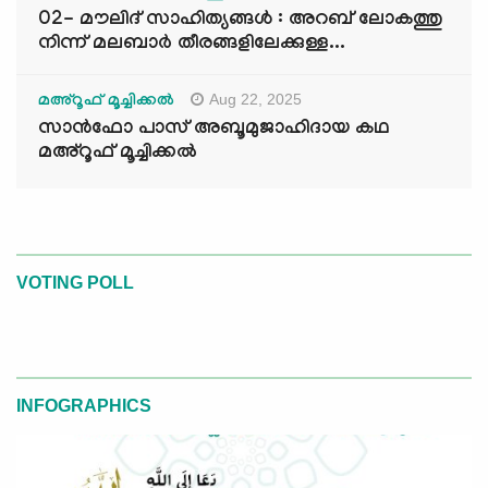
02- മൗലിദ് സാഹിത്യങ്ങൾ : അറബ് ലോകത്തു
നിന്ന് മലബാർ തീരങ്ങളിലേക്കുള്ള...
Aug 22, 2025
മഅ്റൂഫ് മൂച്ചിക്കല്‍
സാൻഫോ പാസ് അബൂമുജാഹിദായ കഥ
മഅ്റൂഫ് മൂച്ചിക്കല്‍
VOTING POLL
INFOGRAPHICS