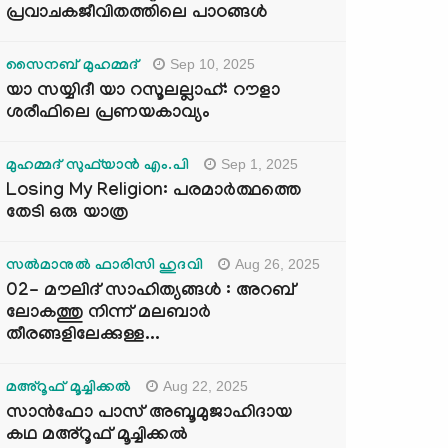
പ്രവാചകജീവിതത്തിലെ പാഠങ്ങൾ
Sep 10, 2025
സൈനബ് മുഹമ്മദ്
യാ സയ്യിദീ യാ റസൂലല്ലാഹ്: റൗളാ
ശരീഫിലെ പ്രണയകാവ്യം
Sep 1, 2025
മുഹമ്മദ് സുഫ്‌യാൻ എം.പി
Losing My Religion: പരമാർത്ഥത്തെ
തേടി ഒരു യാത്ര
Aug 26, 2025
സൽമാനുൽ ഫാരിസി ഹുദവി
02- മൗലിദ് സാഹിത്യങ്ങൾ : അറബ്
ലോകത്തു നിന്ന് മലബാർ
തീരങ്ങളിലേക്കുള്ള...
Aug 22, 2025
മഅ്റൂഫ് മൂച്ചിക്കല്‍
സാൻഫോ പാസ് അബൂമുജാഹിദായ
കഥ മഅ്റൂഫ് മൂച്ചിക്കല്‍