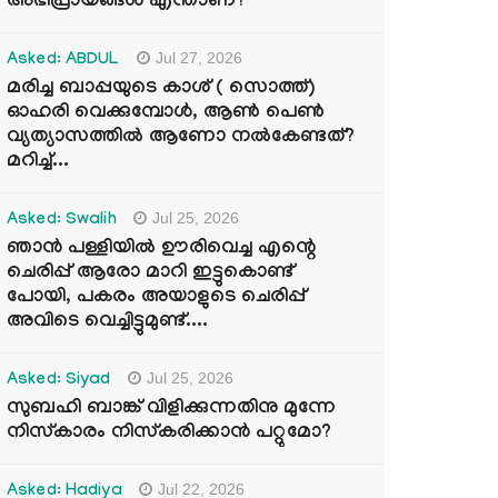
അഭിപ്രായങ്ങൾ എന്താണ്?
Jul 27, 2026
Asked: ABDUL
മരിച്ച ബാപ്പയുടെ കാശ് ( സൊത്ത്)
ഓഹരി വെക്കുമ്പോൾ, ആണ്‍ പെണ്‍
വ്യത്യാസത്തില്‍ ആണോ നല്‍കേണ്ടത്?
മറിച്ച്...
Jul 25, 2026
Asked: Swalih
ഞാൻ പള്ളിയിൽ ഊരിവെച്ച എന്റെ
ചെരിപ്പ് ആരോ മാറി ഇട്ടുകൊണ്ട്
പോയി, പകരം അയാളുടെ ചെരിപ്പ്
അവിടെ വെച്ചിട്ടുമുണ്ട്....
Jul 25, 2026
Asked: Siyad
സുബഹി ബാങ്ക് വിളിക്കുന്നതിനു മുന്നേ
നിസ്കാരം നിസ്കരിക്കാൻ പറ്റുമോ?
Jul 22, 2026
Asked: Hadiya