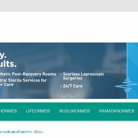
QHONWEB
LIFEONWEB
MUSLIMONWEB
RAMADANONWEB
യവല്‍ക്കരിക്കുന്ന വിധം