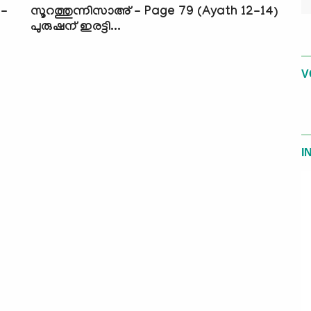
6-
സൂറത്തുന്നിസാഅ് - Page 79 (Ayath 12-14)
പുരുഷന് ഇരട്ടി...
V
I