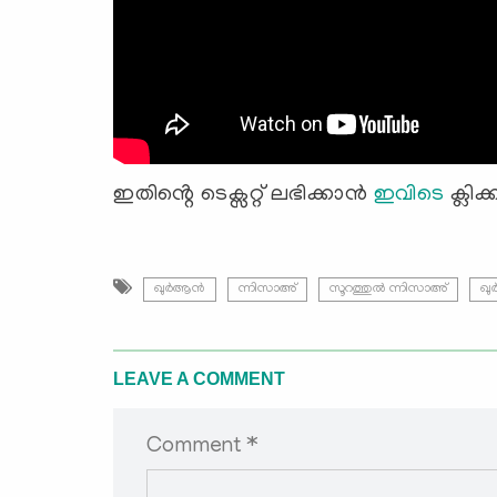
ഇതിൻ്റെ ടെക്സറ്റ് ലഭിക്കാൻ
ഇവിടെ
ക്ലിക
ഖുർആൻ
ന്നിസാഅ്
സൂറത്തുല്‍ ന്നിസാഅ്
ഖു
LEAVE A COMMENT
Comment *