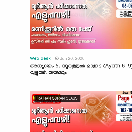
Jun 20, 2026
Web desk
അധ്യായം 5. സൂറത്തുല്‍ മാഇദ (Ayath 6-9
വുളൂഅ്, തയമ്മും
RAIHAN QURAN CLASS