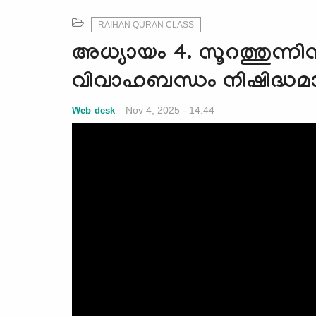
RAIHAN QURAN CLASS
അധ്യായം 4. സൂറത്തുന്ന
വിവാഹബന്ധം നിഷിദ്ധ
Nov 4, 2025 - 14:44
Web desk