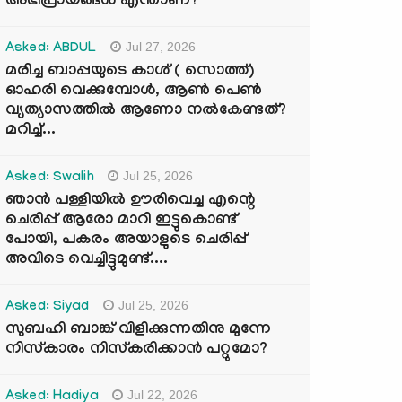
അഭിപ്രായങ്ങൾ എന്താണ്?
Jul 27, 2026
Asked: ABDUL
മരിച്ച ബാപ്പയുടെ കാശ് ( സൊത്ത്)
ഓഹരി വെക്കുമ്പോൾ, ആണ്‍ പെണ്‍
വ്യത്യാസത്തില്‍ ആണോ നല്‍കേണ്ടത്?
മറിച്ച്...
Jul 25, 2026
Asked: Swalih
ഞാൻ പള്ളിയിൽ ഊരിവെച്ച എന്റെ
ചെരിപ്പ് ആരോ മാറി ഇട്ടുകൊണ്ട്
പോയി, പകരം അയാളുടെ ചെരിപ്പ്
അവിടെ വെച്ചിട്ടുമുണ്ട്....
Jul 25, 2026
Asked: Siyad
സുബഹി ബാങ്ക് വിളിക്കുന്നതിനു മുന്നേ
നിസ്കാരം നിസ്കരിക്കാൻ പറ്റുമോ?
Jul 22, 2026
Asked: Hadiya