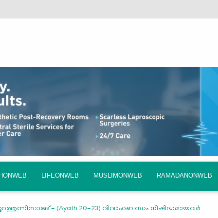
QHONWEB
LIFEONWEB
MUSLIMONWEB
RAMADANONWEB
ൂറത്തുന്നിസാഅ് - (Ayath 20-23) വിവാഹബന്ധം നിഷിദ്ധമായവർ