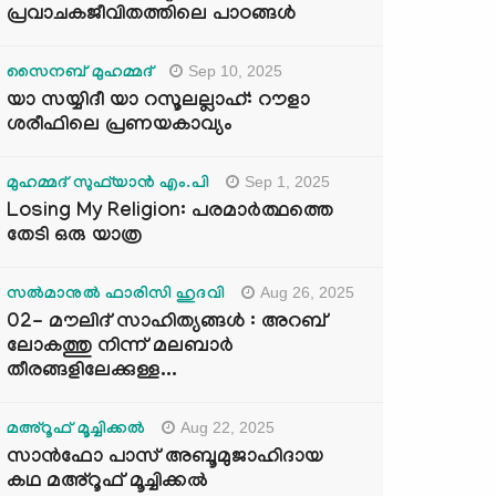
പ്രവാചകജീവിതത്തിലെ പാഠങ്ങൾ
Sep 10, 2025
സൈനബ് മുഹമ്മദ്
യാ സയ്യിദീ യാ റസൂലല്ലാഹ്: റൗളാ
ശരീഫിലെ പ്രണയകാവ്യം
Sep 1, 2025
മുഹമ്മദ് സുഫ്‌യാൻ എം.പി
Losing My Religion: പരമാർത്ഥത്തെ
തേടി ഒരു യാത്ര
Aug 26, 2025
സൽമാനുൽ ഫാരിസി ഹുദവി
02- മൗലിദ് സാഹിത്യങ്ങൾ : അറബ്
ലോകത്തു നിന്ന് മലബാർ
തീരങ്ങളിലേക്കുള്ള...
Aug 22, 2025
മഅ്റൂഫ് മൂച്ചിക്കല്‍
സാൻഫോ പാസ് അബൂമുജാഹിദായ
കഥ മഅ്റൂഫ് മൂച്ചിക്കല്‍