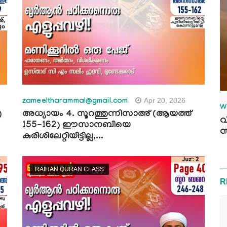
Apr 20, 2026
zameeltharammal@gmail.com
W
)
അധ്യായം 4. സൂറത്തുന്നിസാഅ് (ആയത്ത്
വ
155-162) ഈസാനബിയെ
സ
കുരിശിലേറ്റിയിട്ടില്ല,...
RAIHAN QURAN CLASS
R