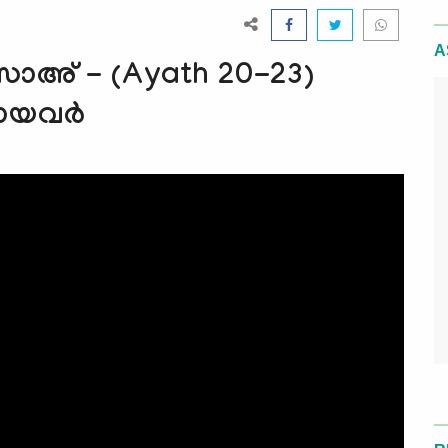
A
ിസാഅ് - (Ayath 20-23)
മായവർ