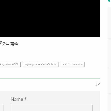
R
്ക് ചെയുക
ർആൻ പേജ്79
ഖുർആൻ ഒരു പേജ് വീതം
വിവാഹബന്ധം
Name *