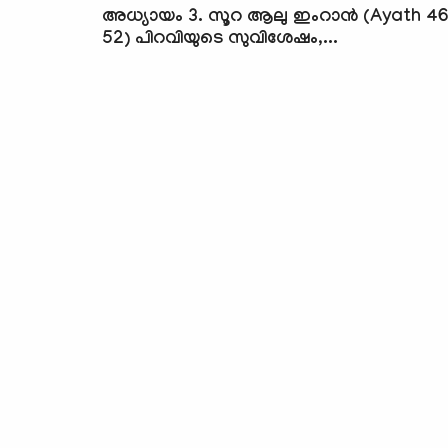
അധ്യായം 3. സൂറ ആലു ഇംറാന്‍ (Ayath 4
52) പിറവിയുടെ സുവിശേഷം,...