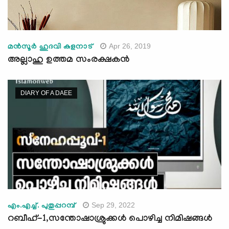
Apr 26, 2019
മൻസൂർ ഹുദവി കളനാട്
അല്ലാഹു ഉത്തമ സംരക്ഷകൻ
DIARY OF A DAEE
Sep 29, 2022
എം.എച്ച്. പുതുപ്പറമ്പ്
റബീഹ്-1,സന്തോഷാശ്രുക്കള്‍ പൊഴിച്ച നിമിഷങ്ങള്‍