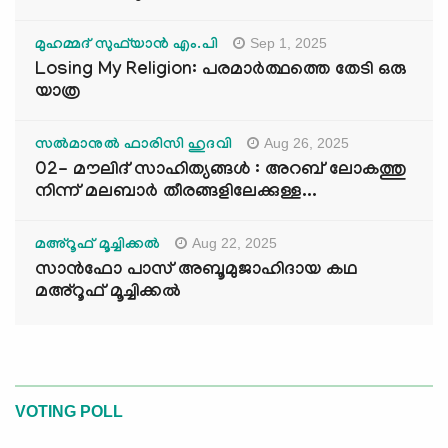
Sep 1, 2025
മുഹമ്മദ് സുഫ്‌യാൻ എം.പി
Losing My Religion: പരമാർത്ഥത്തെ തേടി ഒരു
യാത്ര
Aug 26, 2025
സൽമാനുൽ ഫാരിസി ഹുദവി
02- മൗലിദ് സാഹിത്യങ്ങൾ : അറബ് ലോകത്തു
നിന്ന് മലബാർ തീരങ്ങളിലേക്കുള്ള...
Aug 22, 2025
മഅ്റൂഫ് മൂച്ചിക്കല്‍
സാൻഫോ പാസ് അബൂമുജാഹിദായ കഥ
മഅ്റൂഫ് മൂച്ചിക്കല്‍
VOTING POLL