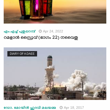
Apr 24, 2022
എം.എച്ച് പുതുപ്പറമ്പ്
റമളാൻ ഡ്രൈവ് (ഭാഗം 22) നവൈതു
DIARY OF A DAEE
Apr 18, 2017
ഡോ. മോയിന്‍ ഹുദവി മലയമ്മ