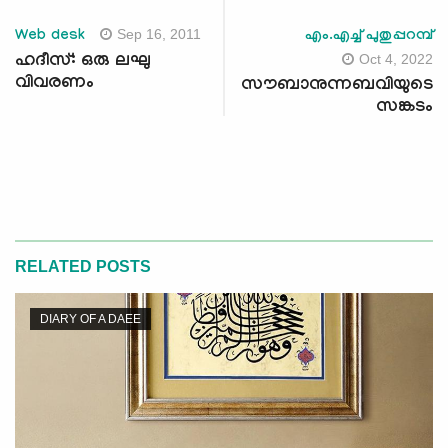
Sep 16, 2011
Web desk
എം.എച്ച് പുതുപ്പറമ്പ്
Oct 4, 2022
ഹദീസ്: ഒരു ലഘു
വിവരണം
സൗബാനുന്നബവിയുടെ
സങ്കടം
RELATED POSTS
DIARY OF A DAEE