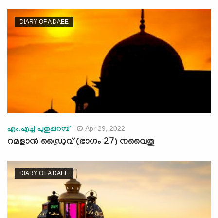
DIARY OF A DAEE
Apr 29, 2022
എം.എച്ച് പുതുപ്പറമ്പ്
റമളാൻ ഡ്രൈവ് (ഭാഗം 27) നവൈതു
DIARY OF A DAEE