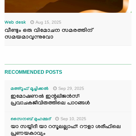
Aug 15, 2025
Web desk
വീണ്ടും ഒരു വിമോചന സമരത്തിന്
സമയമാവുന്നുവോ
RECOMMENDED POSTS
Sep 29, 2025
മഅ്റൂഫ് മൂച്ചിക്കല്‍
ഇമോഷണൽ ഇന്റലിജൻസ്:
പ്രവാചകജീവിതത്തിലെ പാഠങ്ങൾ
Sep 10, 2025
സൈനബ് മുഹമ്മദ്
യാ സയ്യിദീ യാ റസൂലല്ലാഹ്: റൗളാ ശരീഫിലെ
പ്രണയകാവ്യം