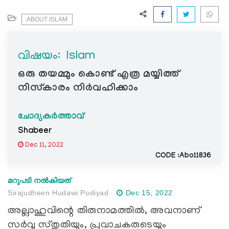
e
N
ABOUT ISLAM
a
v
വിഷയം: ‍ Islam
i
g
ഒരു തയമ്മും കൊണ്ട് എത്ര മയ്യിത്ത്
a
നിസ്കാരം നിർവഹിക്കാം
t
i
ചോദ്യകർത്താവ്
o
n
Shabeer
Dec 11, 2022
CODE :Abo11836
മറുപടി നൽകിയത്
Sirajudheen Hudawi Podiyad
Dec 15, 2022
അല്ലാഹുവിന്റെ തിരുനാമത്തില്‍, അവനാണ്
സര്‍വ്വ സ്തുതിയും, പ്രവാചകരുടെയും