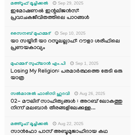
Sep 29, 2025
മഅ്റൂഫ് മൂച്ചിക്കല്‍
ഇമോഷണൽ ഇന്റലിജൻസ്:
പ്രവാചകജീവിതത്തിലെ പാഠങ്ങൾ
Sep 10, 2025
സൈനബ് മുഹമ്മദ്
യാ സയ്യിദീ യാ റസൂലല്ലാഹ്: റൗളാ ശരീഫിലെ
പ്രണയകാവ്യം
Sep 1, 2025
മുഹമ്മദ് സുഫ്‌യാൻ എം.പി
Losing My Religion: പരമാർത്ഥത്തെ തേടി ഒരു
യാത്ര
Aug 26, 2025
സൽമാനുൽ ഫാരിസി ഹുദവി
02- മൗലിദ് സാഹിത്യങ്ങൾ : അറബ് ലോകത്തു
നിന്ന് മലബാർ തീരങ്ങളിലേക്കുള്ള...
Aug 22, 2025
മഅ്റൂഫ് മൂച്ചിക്കല്‍
സാൻഫോ പാസ് അബൂമുജാഹിദായ കഥ