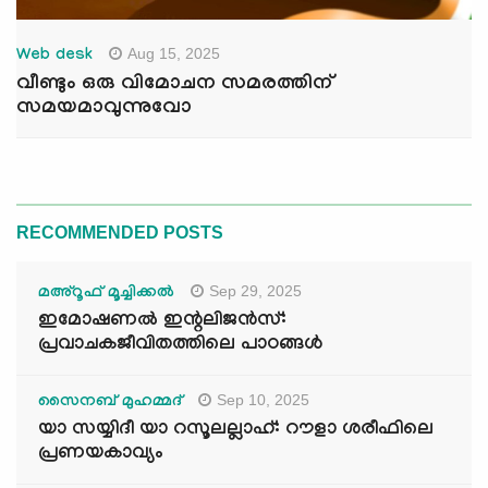
Aug 15, 2025
Web desk
വീണ്ടും ഒരു വിമോചന സമരത്തിന്
സമയമാവുന്നുവോ
RECOMMENDED POSTS
Sep 29, 2025
മഅ്റൂഫ് മൂച്ചിക്കല്‍
ഇമോഷണൽ ഇന്റലിജൻസ്:
പ്രവാചകജീവിതത്തിലെ പാഠങ്ങൾ
Sep 10, 2025
സൈനബ് മുഹമ്മദ്
യാ സയ്യിദീ യാ റസൂലല്ലാഹ്: റൗളാ ശരീഫിലെ
പ്രണയകാവ്യം