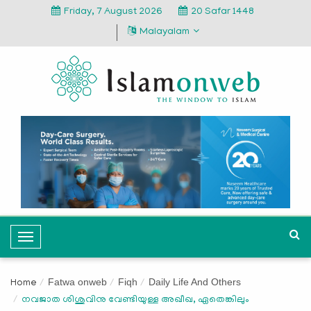
Friday, 7 August 2026
20 Safar 1448
Malayalam
T
o
g
Fatwa onweb
Fiqh
Daily Life And Others
Home
g
നവജാത ശിശുവിനു വേണ്ടിയുള്ള അഖീഖ, ഏതെങ്കിലും
l