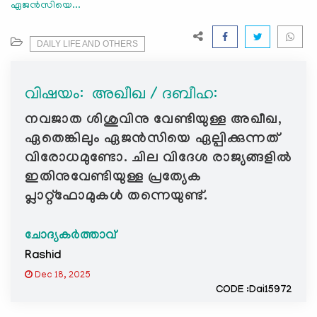
ഏജൻസിയെ...
e
N
a
DAILY LIFE AND OTHERS
v
i
വിഷയം: ‍ അഖീഖ / ദബീഹ:
g
a
നവജാത ശിശുവിനു വേണ്ടിയുള്ള അഖീഖ,
t
ഏതെങ്കിലും ഏജൻസിയെ ഏല്പിക്കുന്നത്
i
വിരോധമുണ്ടോ. ചില വിദേശ രാജ്യങ്ങളിൽ
o
ഇതിനുവേണ്ടിയുള്ള പ്രത്യേക
n
പ്ലാറ്റ്ഫോമുകൾ തന്നെയുണ്ട്.
ചോദ്യകർത്താവ്
Rashid
Dec 18, 2025
CODE :Dai15972