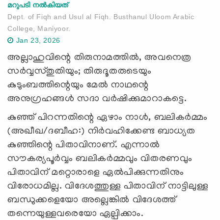
മറുപടി നൽകിയത്
Dept. of Fiqh and Usul al Fiqh. Busthanul Uloom Arabic
College, Maniyoor.
Jan 23, 2026
അല്ലാഹുവിന്റെ തിരുനാമത്തിൽ, അവനെത്ര
സർവ്വസ്തുതിയും; തിരുദൂതരുടെയും
കുടുംബത്തിന്റെയും മേൽ നാഥന്റെ
അനുഗ്രഹങ്ങൾ സദാ വർഷിക്കുമാറാകട്ടെ.
കുഞ്ഞ് പിറന്നതിന്റെ ഏഴാം നാൾ, ബലികർമ്മം
(അഖീഖ/ദബീഹ:) നിർവഹിക്കേണ്ട ബാധ്യത
കുഞ്ഞിന്റെ പിതാവിനാണ്.
എന്നാൽ
സൗകര്യപൂർവ്വം ബലികർമ്മവും വിതരണവും
പിതാവിന് മറ്റൊരാളെ ഏൽപിക്കുന്നതിനും
വിരോധമില്ല. വിദേശത്തുള്ള പിതാവിന് നാട്ടിലുള്ള
ബന്ധുക്കളെയോ അല്ലെങ്കിൽ വിദേശത്ത്
തന്നെയുള്ളവരെയോ ഏല്പിക്കാം.