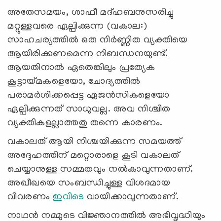
അതേസമയം, ശാഫീ മദ്ഹബനുസരിച്ചു
മറ്റുള്ളവരെ ഏല്പിക്കുന്ന (വകാല:)
സാഹചര്യത്തിൽ ഒരു നിർണ്ണിത വ്യക്തിയെ
ആയിരിക്കണമെന്ന നിബന്ധനയുണ്ട്.
ആയതിനാൽ ഏതെങ്കിലും പ്രത്യേക
കൂട്ടായ്മകളെയോ, ചോദ്യത്തിൽ
പരാമർശിക്കപ്പെട്ട ഏജൻസികളെയോ
ഏല്പിക്കുന്നത് സാധുവല്ല. അവ നിശ്ചിത
വ്യക്തികളല്ലാത്തതു തന്നെ കാരണം.
വകാലത് ആയി നിശ്ചയിക്കുന്ന സമയത്ത്
അദ്ദേഹത്തിന് മറ്റൊരാളെ കൂടി വകാലത്
ചെയ്യാനുള്ള സമ്മത
വും
നൽകാവുന്നതാണ്.
അഖീഖയെ സംബന്ധിച്ചുള്ള വിശദമായ
വിവരണം
ഇവിടെ
വായിക്കാവുന്നതാണ്.
നാഥൻ
നമ്മുടെ
വിജ്ഞാനത്തിൽ
അഭി
വൃദ്ധിയും