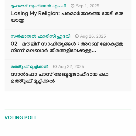
Sep 1, 2025
മുഹമ്മദ് സുഫ്‌യാൻ എം.പി
Losing My Religion: പരമാർത്ഥത്തെ തേടി ഒരു
യാത്ര
Aug 26, 2025
സൽമാനുൽ ഫാരിസി ഹുദവി
02- മൗലിദ് സാഹിത്യങ്ങൾ : അറബ് ലോകത്തു
നിന്ന് മലബാർ തീരങ്ങളിലേക്കുള്ള...
Aug 22, 2025
മഅ്റൂഫ് മൂച്ചിക്കല്‍
സാൻഫോ പാസ് അബൂമുജാഹിദായ കഥ
മഅ്റൂഫ് മൂച്ചിക്കല്‍
VOTING POLL