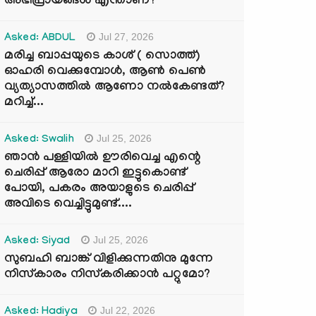
അഭിപ്രായങ്ങൾ എന്താണ്?
Jul 27, 2026
Asked: ABDUL
മരിച്ച ബാപ്പയുടെ കാശ് ( സൊത്ത്)
ഓഹരി വെക്കുമ്പോൾ, ആണ്‍ പെണ്‍
വ്യത്യാസത്തില്‍ ആണോ നല്‍കേണ്ടത്?
മറിച്ച്...
Jul 25, 2026
Asked: Swalih
ഞാൻ പള്ളിയിൽ ഊരിവെച്ച എന്റെ
ചെരിപ്പ് ആരോ മാറി ഇട്ടുകൊണ്ട്
പോയി, പകരം അയാളുടെ ചെരിപ്പ്
അവിടെ വെച്ചിട്ടുമുണ്ട്....
Jul 25, 2026
Asked: Siyad
സുബഹി ബാങ്ക് വിളിക്കുന്നതിനു മുന്നേ
നിസ്കാരം നിസ്കരിക്കാൻ പറ്റുമോ?
Jul 22, 2026
Asked: Hadiya