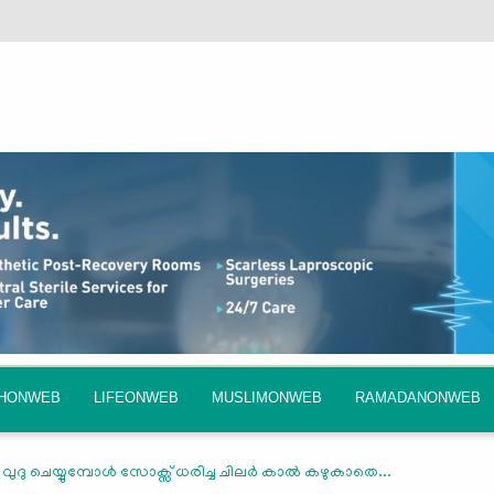
QHONWEB
LIFEONWEB
MUSLIMONWEB
RAMADANONWEB
വുദു ചെയ്യുമ്പോള്‍ സോക്സ് ധരിച്ച ചിലര്‍ കാല്‍ കഴുകാതെ...