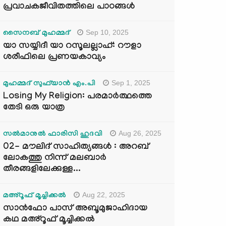
പ്രവാചകജീവിതത്തിലെ പാഠങ്ങൾ
Sep 10, 2025
സൈനബ് മുഹമ്മദ്
യാ സയ്യിദീ യാ റസൂലല്ലാഹ്: റൗളാ
ശരീഫിലെ പ്രണയകാവ്യം
Sep 1, 2025
മുഹമ്മദ് സുഫ്‌യാൻ എം.പി
Losing My Religion: പരമാർത്ഥത്തെ
തേടി ഒരു യാത്ര
Aug 26, 2025
സൽമാനുൽ ഫാരിസി ഹുദവി
02- മൗലിദ് സാഹിത്യങ്ങൾ : അറബ്
ലോകത്തു നിന്ന് മലബാർ
തീരങ്ങളിലേക്കുള്ള...
Aug 22, 2025
മഅ്റൂഫ് മൂച്ചിക്കല്‍
സാൻഫോ പാസ് അബൂമുജാഹിദായ
കഥ മഅ്റൂഫ് മൂച്ചിക്കല്‍