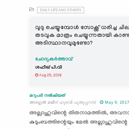
DAILY LIFE AND OTHERS
വുദു ചെയ്യുമ്പോള്‍ സോക്സ് ധരിച്ച ച
തടവുക മാത്രം ചെയ്യുന്നതായി കാണുന
അടിസ്ഥാനവുമുണ്ടോ?
ചോദ്യകർത്താവ്
ശഫീഖ് പി.വി
Aug 25, 2016
മറുപടി നൽകിയത്
അബ്ദുല്‍ മജീദ്‌ ഹുദവി പുതുപ്പറമ്പ്
May 9, 201
അല്ലാഹുവിന്റെ തിരുനാമത്തില്‍, അവനാ
കുടുംബത്തിന്റെയും മേല്‍ അല്ലാഹുവിന്റെ അ