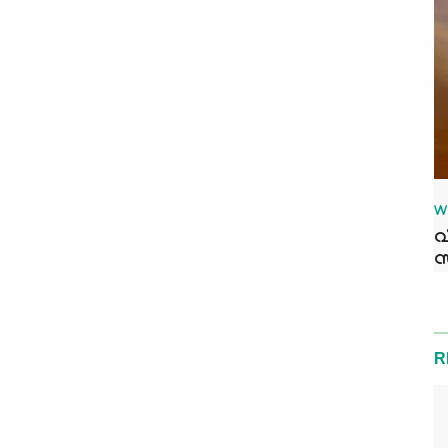
W
വ
സ
R