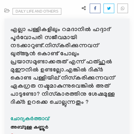
e
N
DAILY LIFE AND OTHERS
a
v
എല്ലാ പള്ളികളിലും റമദാനില്‍ ഹദ്ദാദ്
i
പൂര്‍വോപരി സജീവമായി
g
നടക്കാറുണ്ട്.നിസ്കരിക്കുന്നവന്
a
ഖുര്ആന്‍ കൊണ്ട് പോലും
t
പ്രയാസമുണ്ടാക്കരുത് എന്ന് ഫത്ഹുല്‍
i
o
മുഈനില്‍ ഉണ്ടല്ലോ.എങ്കില്‍ ദിക്ര്‍
n
കൊണ്ട പള്ളിയില് നിസ്കരിക്കുന്നവന്
ഏകഗ്രത നഷ്ടമാകുന്നുവെങ്കില്‍ അത്
പാടുണ്ടോ? നിസ്കാരത്തിനു ശേഷമുള്ള
ദിക്ര്‍ ഉറക്കെ ചൊല്ലുന്നതും ?
ചോദ്യകർത്താവ്
അബ്ദുള്ള കണ്ണൂര്‍