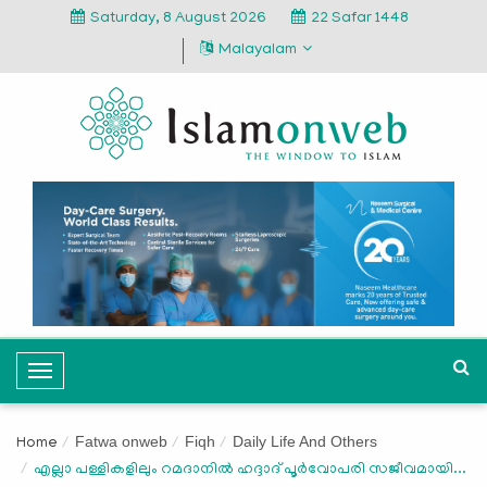
Saturday, 8 August 2026
22 Safar 1448
Malayalam
T
o
g
Fatwa onweb
Fiqh
Daily Life And Others
Home
g
എല്ലാ പള്ളികളിലും റമദാനില്‍ ഹദ്ദാദ് പൂര്‍വോപരി സജീവമായി...
l