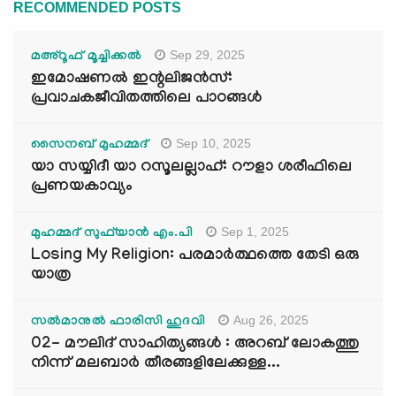
RECOMMENDED POSTS
Sep 29, 2025
മഅ്റൂഫ് മൂച്ചിക്കല്‍
ഇമോഷണൽ ഇന്റലിജൻസ്:
പ്രവാചകജീവിതത്തിലെ പാഠങ്ങൾ
Sep 10, 2025
സൈനബ് മുഹമ്മദ്
യാ സയ്യിദീ യാ റസൂലല്ലാഹ്: റൗളാ ശരീഫിലെ
പ്രണയകാവ്യം
Sep 1, 2025
മുഹമ്മദ് സുഫ്‌യാൻ എം.പി
Losing My Religion: പരമാർത്ഥത്തെ തേടി ഒരു
യാത്ര
Aug 26, 2025
സൽമാനുൽ ഫാരിസി ഹുദവി
02- മൗലിദ് സാഹിത്യങ്ങൾ : അറബ് ലോകത്തു
നിന്ന് മലബാർ തീരങ്ങളിലേക്കുള്ള...