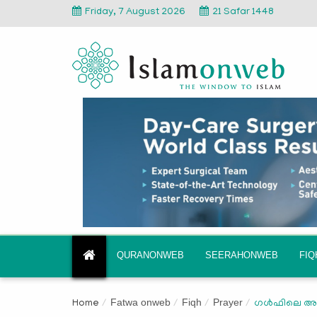
Friday, 7 August 2026
21 Safar 1448
QURANONWEB
SEERAHONWEB
FI
Fatwa onweb
Fiqh
Prayer
Home
ഗള്‍ഫിലെ അധ