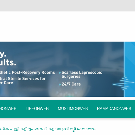
QHONWEB
LIFEONWEB
MUSLIMONWEB
RAMADANONWEB
ിക പള്ളികളിലും ഹനഫികളായ (ബിസ്മി ഓതാത്ത...