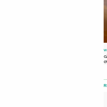
W
വ
സ
R