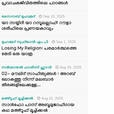
പ്രവാചകജീവിതത്തിലെ പാഠങ്ങൾ
Sep 10, 2025
സൈനബ് മുഹമ്മദ്
യാ സയ്യിദീ യാ റസൂലല്ലാഹ്: റൗളാ
ശരീഫിലെ പ്രണയകാവ്യം
Sep 1, 2025
മുഹമ്മദ് സുഫ്‌യാൻ എം.പി
Losing My Religion: പരമാർത്ഥത്തെ
തേടി ഒരു യാത്ര
Aug 26, 2025
സൽമാനുൽ ഫാരിസി ഹുദവി
02- മൗലിദ് സാഹിത്യങ്ങൾ : അറബ്
ലോകത്തു നിന്ന് മലബാർ
തീരങ്ങളിലേക്കുള്ള...
Aug 22, 2025
മഅ്റൂഫ് മൂച്ചിക്കല്‍
സാൻഫോ പാസ് അബൂമുജാഹിദായ
കഥ മഅ്റൂഫ് മൂച്ചിക്കല്‍