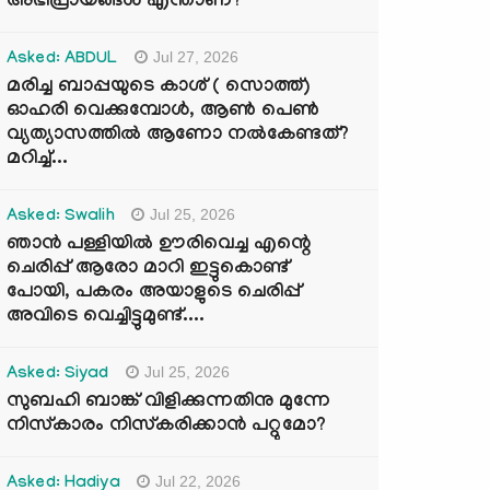
അഭിപ്രായങ്ങൾ എന്താണ്?
Jul 27, 2026
Asked: ABDUL
മരിച്ച ബാപ്പയുടെ കാശ് ( സൊത്ത്)
ഓഹരി വെക്കുമ്പോൾ, ആണ്‍ പെണ്‍
വ്യത്യാസത്തില്‍ ആണോ നല്‍കേണ്ടത്?
മറിച്ച്...
Jul 25, 2026
Asked: Swalih
ഞാൻ പള്ളിയിൽ ഊരിവെച്ച എന്റെ
ചെരിപ്പ് ആരോ മാറി ഇട്ടുകൊണ്ട്
പോയി, പകരം അയാളുടെ ചെരിപ്പ്
അവിടെ വെച്ചിട്ടുമുണ്ട്....
Jul 25, 2026
Asked: Siyad
സുബഹി ബാങ്ക് വിളിക്കുന്നതിനു മുന്നേ
നിസ്കാരം നിസ്കരിക്കാൻ പറ്റുമോ?
Jul 22, 2026
Asked: Hadiya