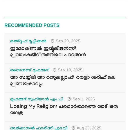
RECOMMENDED POSTS
Sep 29, 2025
മഅ്റൂഫ് മൂച്ചിക്കല്‍
ഇമോഷണൽ ഇന്റലിജൻസ്:
പ്രവാചകജീവിതത്തിലെ പാഠങ്ങൾ
Sep 10, 2025
സൈനബ് മുഹമ്മദ്
യാ സയ്യിദീ യാ റസൂലല്ലാഹ്: റൗളാ ശരീഫിലെ
പ്രണയകാവ്യം
Sep 1, 2025
മുഹമ്മദ് സുഫ്‌യാൻ എം.പി
Losing My Religion: പരമാർത്ഥത്തെ തേടി ഒരു
യാത്ര
Aug 26, 2025
സൽമാനുൽ ഫാരിസി ഹുദവി