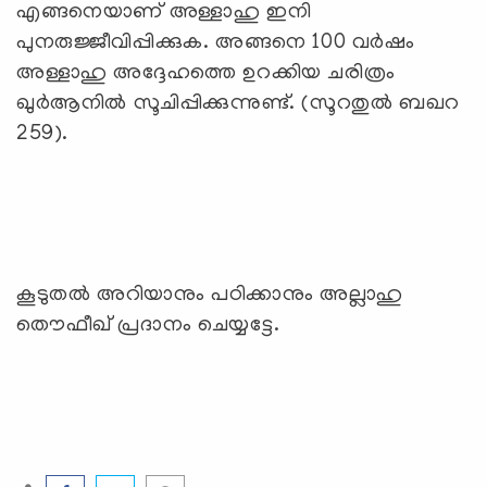
എങ്ങനെയാണ് അള്ളാഹു ഇനി
പുനരുജ്ജീവിപ്പിക്കുക. അങ്ങനെ 100 വര്‍ഷം
അള്ളാഹു അദ്ദേഹത്തെ ഉറക്കിയ ചരിത്രം
ഖുര്‍ആനില്‍ സൂചിപ്പിക്കുന്നുണ്ട്. (സൂറതുല്‍ ബഖറ
259).
കൂടുതല്‍ അറിയാനും പഠിക്കാനും അല്ലാഹു
തൌഫീഖ് പ്രദാനം ചെയ്യട്ടേ.