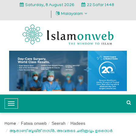
Saturday, 8 August 2026
22 Safar 1448
Malayalam
T
o
g
Fatwa onweb
Seerah
Hadees
Home
g
ആരാണ് ബുഖ്ത് നസ്ർ. അവരുടെ ചരിത്രവും ഉസെെർ
l