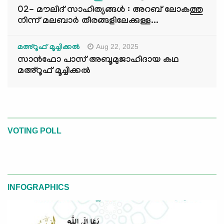
02- മൗലിദ് സാഹിത്യങ്ങൾ : അറബ് ലോകത്തു
നിന്ന് മലബാർ തീരങ്ങളിലേക്കുള്ള...
Aug 22, 2025
മഅ്റൂഫ് മൂച്ചിക്കല്‍
സാൻഫോ പാസ് അബൂമുജാഹിദായ കഥ
മഅ്റൂഫ് മൂച്ചിക്കല്‍
VOTING POLL
INFOGRAPHICS