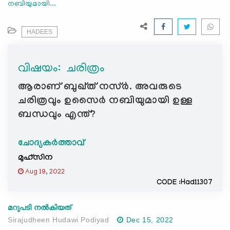
നബിയുമായി...
e
N
a
HADEES
v
i
വിഷയം: ‍ ചരിത്രം
g
a
ആരാണ് ബുഖ്ത് നസ്ർ. അവരുടെ
t
ചരിത്രവും ഉസെെർ നബിയുമായി ഉള്ള
i
ബന്ധവും എന്ത്?
o
n
ചോദ്യകർത്താവ്
മുഹ്സിന
Aug 19, 2022
CODE :Had11307
മറുപടി നൽകിയത്
Sirajudheen Hudawi Podiyad
Dec 15, 2022