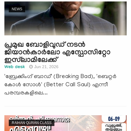
NEWS
പ്രമുഖ ബോളിവുഡ് നടന്‍
ജിയാൻകാർലോ എസ്പോസിറ്റോ
ഇസ്‌ലാമിലേക്ക്
Jun 21, 2026
Web desk
'ബ്രേക്കിംഗ് ബാഡ്' (Breaking Bad), 'ബെറ്റർ
കോൾ സോൾ' (Better Call Saul) എന്നീ
പരമ്പരകളിലെ...
RAIHAN QURAN CLASS