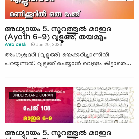
അധ്യായം 5. സൂറത്തുല്‍ മാഇദ
(Ayath 6-9) വുളൂഅ്, തയമ്മും
Jun 20, 2026
Web desk
അംഗശുദ്ധി (വുളൂഅ്) യെക്കുറിച്ചാണിനി
പറയുന്നത്. വുളൂഅ് ചെയ്യാന്‍ വെള്ളം കിട്ടാതെ...
UNDERSTAND QURAN
അധ്യായം 5. സൂറത്തുല്‍ മാഇദ