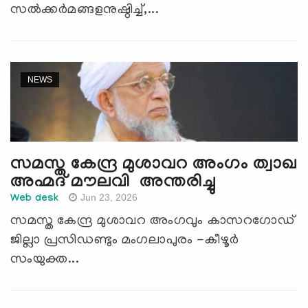
സല്‍ക്കര്‍മങ്ങളനുഷ്ഠിച്ച്,...
NEWS
സമസ്ത കേന്ദ്ര മുശാവറ അം​ഗം ത്വാഖ
അഹ്മദ് മൗലവി അന്തരിച്ചു
Jun 23, 2026
Web desk
സമസ്ത കേന്ദ്ര മുശാവറ അംഗവും കാസറ​ഗോഡ്
ജില്ലാ പ്രസിഡണ്ടും മംഗലാപുരം -കീഴൂർ
സംയുക്ത...