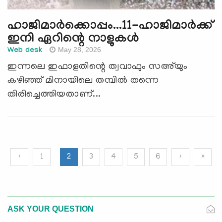
ഹാജിമാര്‍ക്കൊപ്പം...11-ഹാജിമാര്‍ക്ക്
ഇനി ഏറിന്റെ നാളുകള്‍
May 28, 2026
Web desk
ഇന്നലെ ഇഫാളതിന്റെ ത്വവാഫും സഅ്‍യും
കഴിഞ്ഞ് മിനായിലെ തമ്പില്‍ തന്നെ
തിരിച്ചെത്തിയതാണ്...
‹
1
2
3
4
5
6
›
»
ASK YOUR QUESTION