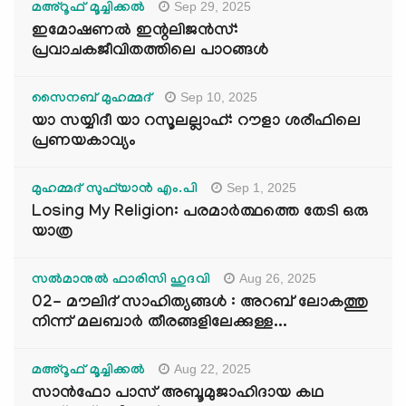
Sep 29, 2025
മഅ്റൂഫ് മൂച്ചിക്കല്‍
ഇമോഷണൽ ഇന്റലിജൻസ്:
പ്രവാചകജീവിതത്തിലെ പാഠങ്ങൾ
Sep 10, 2025
സൈനബ് മുഹമ്മദ്
യാ സയ്യിദീ യാ റസൂലല്ലാഹ്: റൗളാ ശരീഫിലെ
പ്രണയകാവ്യം
Sep 1, 2025
മുഹമ്മദ് സുഫ്‌യാൻ എം.പി
Losing My Religion: പരമാർത്ഥത്തെ തേടി ഒരു
യാത്ര
Aug 26, 2025
സൽമാനുൽ ഫാരിസി ഹുദവി
02- മൗലിദ് സാഹിത്യങ്ങൾ : അറബ് ലോകത്തു
നിന്ന് മലബാർ തീരങ്ങളിലേക്കുള്ള...
Aug 22, 2025
മഅ്റൂഫ് മൂച്ചിക്കല്‍
സാൻഫോ പാസ് അബൂമുജാഹിദായ കഥ