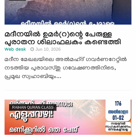
മദീനയിൽ ഉമർ(റ)ന്റെ പേരുള്ള
പുരാതന ശിലാഫലകം കണ്ടെത്തി
Jun 10, 2026
Web desk
മദീന മേഖലയിലെ അൽമഹ്ദ് ഗവർണറേറ്റിൽ
നടത്തിയ പുരാവസ്തു ഗവേഷണത്തിനിടെ,
പ്രമുഖ സ്വഹാബിയും...
RAIHAN QURAN CLASS