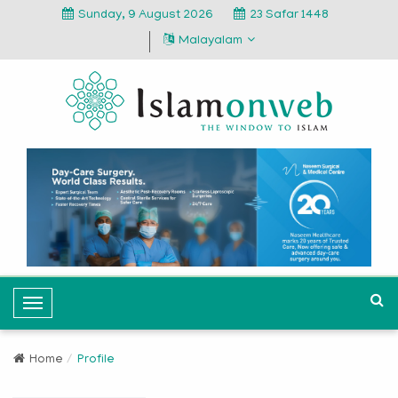
Sunday, 9 August 2026
23 Safar 1448
Malayalam
T
o
g
Home
Profile
g
l