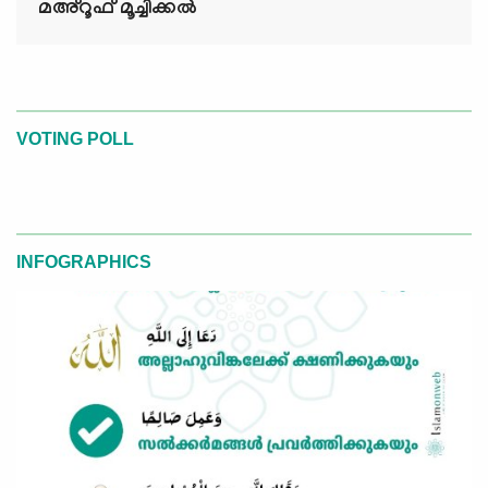
മഅ്റൂഫ് മൂച്ചിക്കല്‍
VOTING POLL
INFOGRAPHICS