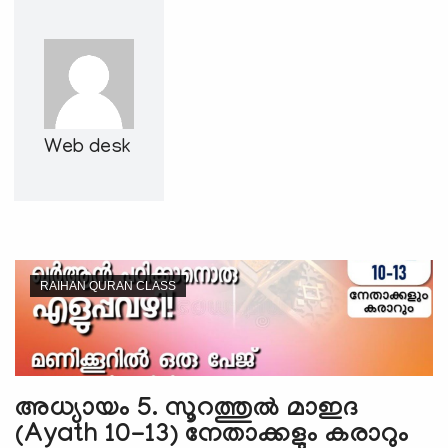
e
N
a
v
i
g
Web desk
a
t
i
o
n
RAIHAN QURAN CLASS
അധ്യായം 5. സൂറത്തുല്‍ മാഇദ
(Ayath 10-13) നേതാക്കളും കരാറും