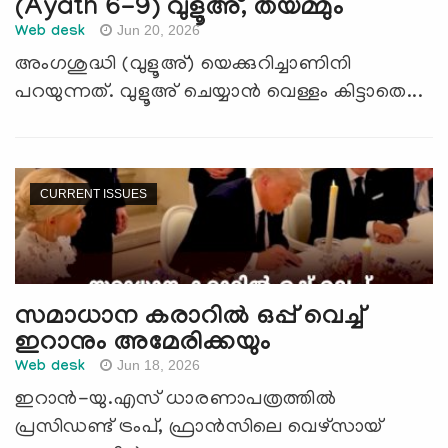
(Ayath 6-9) വുളൂഅ്, തയമ്മും
Jun 20, 2026
Web desk
അംഗശുദ്ധി (വുളൂഅ്) യെക്കുറിച്ചാണിനി
പറയുന്നത്. വുളൂഅ് ചെയ്യാന്‍ വെള്ളം കിട്ടാതെ...
CURRENT ISSUES
സമാധാന കരാറില്‍ ഒപ്പ് വെച്ച്
ഇറാനും അമേരിക്കയും
Jun 18, 2026
Web desk
ഇറാന്‍-യു.എസ് ധാരണാപത്രത്തില്‍
പ്രസിഡണ്ട് ട്രംപ്, ഫ്രാന്‍സിലെ വെഴ്സായ്