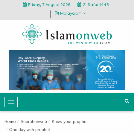
Friday, 7 August 2026
21 Safar 1448
Malayalam
T
o
g
Seerahonweb
Know your prophet
Home
g
One day with prophet
l