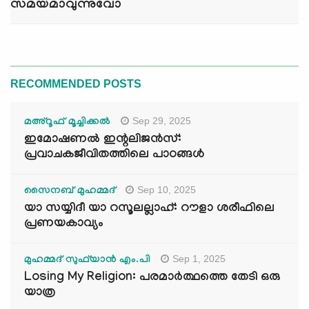
സമയമാവുന്നുവോ
RECOMMENDED POSTS
Sep 29, 2025
മഅ്റൂഫ് മൂച്ചിക്കല്‍
ഇമോഷണൽ ഇന്റലിജൻസ്:
പ്രവാചകജീവിതത്തിലെ പാഠങ്ങൾ
Sep 10, 2025
സൈനബ് മുഹമ്മദ്
യാ സയ്യിദീ യാ റസൂലല്ലാഹ്: റൗളാ ശരീഫിലെ
പ്രണയകാവ്യം
Sep 1, 2025
മുഹമ്മദ് സുഫ്‌യാൻ എം.പി
Losing My Religion: പരമാർത്ഥത്തെ തേടി ഒരു
യാത്ര