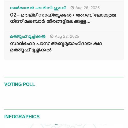
Aug 26, 2025
സൽമാനുൽ ഫാരിസി ഹുദവി
02- മൗലിദ് സാഹിത്യങ്ങൾ : അറബ് ലോകത്തു
നിന്ന് മലബാർ തീരങ്ങളിലേക്കുള്ള...
Aug 22, 2025
മഅ്റൂഫ് മൂച്ചിക്കല്‍
സാൻഫോ പാസ് അബൂമുജാഹിദായ കഥ
മഅ്റൂഫ് മൂച്ചിക്കല്‍
VOTING POLL
INFOGRAPHICS