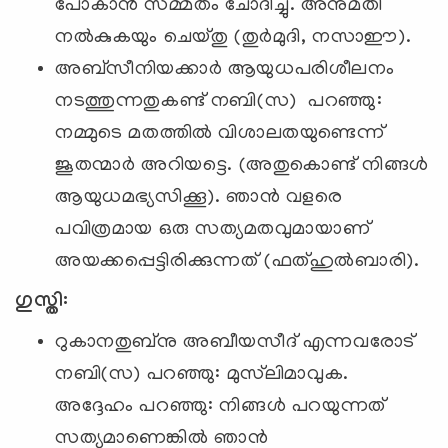
പോകാന്‍ സമ്മതം ചോദിച്ചു. അനുമതി
നല്‍കുകയും ചെയ്തു (തുര്‍മുദി, നസാഈ).
അബ്‌സീനിയക്കാര്‍ ആയുധപരിശീലനം
നടത്തുന്നതുകണ്ട് നബി(സ) പറഞ്ഞു:
നമ്മുടെ മതത്തില്‍ വിശാലതയുണ്ടെന്ന്
ജൂതന്മാര്‍ അറിയട്ടെ. (അതുകൊണ്ട് നിങ്ങള്‍
ആയുധമഭ്യസിക്കൂ). ഞാന്‍ വളരെ
പവിത്രമായ ഒരു സത്യമതവുമായാണ്
അയക്കപ്പെട്ടിരിക്കുന്നത് (ഫത്ഹുല്‍ബാരി).
ഗുസ്തി:
റുകാനതുബ്‌നു അബീയസീദ് എന്നവരോട്
നബി(സ) പറഞ്ഞു: മുസ്‌ലിമാവുക.
അദ്ദേഹം പറഞ്ഞു: നിങ്ങള്‍ പറയുന്നത്
സത്യമാണെങ്കില്‍ ഞാന്‍