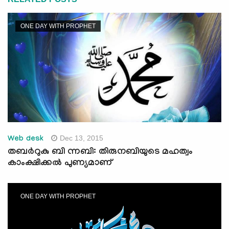
ONE DAY WITH PROPHET
Dec 13, 2015
Web desk
തബര്‍റുകു ബി ന്നബി: തിരുനബിയുടെ മഹത്വം
കാംക്ഷിക്കല്‍ പുണ്യമാണ്
ONE DAY WITH PROPHET