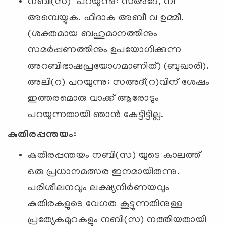
നബി(സ) പറയുന്നു: സഅ്‌ദേ, നീ
അമ്പെയ്യുക. ഫിദാക അബീ വ ഉമ്മീ.
(ശക്തമായ ബഹുമാനത്തിനും
സമര്‍പ്പണത്തിനും ഉപയോഗിക്കുന്ന
അറബിഭാഷപ്രയോഗമാണിത്) (ബുഖാരി).
അലി(റ) പറയുന്നു: സഅദ്(റ)വിന് ശേഷം
ഇത്തരമൊരു വാക്ക് ആരോടും
പറയുന്നതായി ഞാന്‍ കേട്ടിട്ടില്ല.
കുതിരപ്പന്തയം
:
കുതിരപ്പന്തയം നബി(സ) യുടെ കാലത്ത്
ഒരു പ്രധാനമത്സര ഇനമായിരുന്നു.
പരിശീലനവും ലക്ഷ്യനിര്‍ണയവും
കുതിരകളുടെ വേഗത കൂട്ടുന്നതിനുള്ള
പ്രത്യേകമുറകളും നബി(സ) നത്തിയതായി