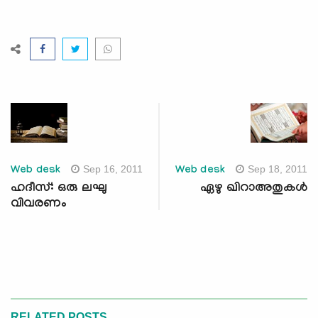
Sep 16, 2011
Sep 18, 2011
Web desk
Web desk
ഹദീസ്: ഒരു ലഘു
ഏഴു ഖിറാഅതുകള്‍
വിവരണം
RELATED POSTS