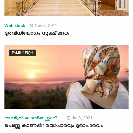
Nov 5, 2011
Web desk
ദുര്‍വിനിയോഗം സൂക്ഷിക്കുക
FAMILY FIQH
Jul 8, 2021
അബ്ദുൽ ബാസിത് ഹുദവി ...
പെണ്ണു കാണൽ: മതാചാരവും ദുരാചാരവും