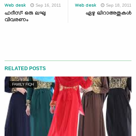
Sep 16, 2011
Sep 18, 2011
Web desk
Web desk
ഹദീസ്: ഒരു ലഘു
ഏഴു ഖിറാഅതുകള്‍
വിവരണം
RELATED POSTS
FAMILY FIQH