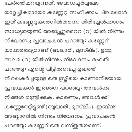
ചേര്‍ത്തിപ്പറയുന്നത്. ബോധപൂര്‍വ്വമോ
യാദൃച്ഛികമായോ കണ്ണേറു സംവിക്കാം. ചിലപ്പോള്‍
ഇത് കണ്ണേറുകാരനില്‍തന്നെ തിരിച്ചേല്‍ക്കാനും
സാധ്യതയുണ്ട്. അബൂഹുറൈറ (റ) യില്‍ നിന്നും
നിവേദനം; പ്രവാചകന്‍ പറഞ്ഞു: കണ്ണേറ്
യാഥാര്‍ത്ഥ്യമാണ് (ബുഖാരി, മുസ്‌ലിം). ഉമ്മു
സലമ (റ) യില്‍നിന്നും നിവേദനം. മഹതി
പറഞ്ഞു: എന്റെ വീട്ടില്‍വെച്ചു മുഖത്ത്
നിറപ്പകര്‍ച്ചയുള്ള ഒരു സ്ത്രീയെ കാണാനിടയായ
പ്രവാചകന്‍ ഇങ്ങനെ പറഞ്ഞു: അവള്‍ക്കു
നിങ്ങള്‍ മന്ത്രിക്കുക. കാരണം, അവള്‍ക്ക്
കണ്ണേറേറ്റിട്ടുണ്ട് (ബുഖാരി, മുസ്‌ലിം). ഇബ്‌നു
അബ്ബാസില്‍ നിന്നും നിവേദനം. പ്രവാചകന്‍
പറഞ്ഞു: കണ്ണേറ് ഒരു വസ്തുതയാണ്.