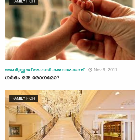
FAMILY FIQH
Nov 9, 2011
അബ്ദുസ്സമദ് ഫൈസി കരുവാരക്കുണ്ട്‌
ഗര്‍ഭം ഒരു രോഗമോ?
FAMILY FIQH