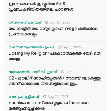
ഇമോഷണൽ ഇന്റലിജൻസ്:
പ്രവാചകജീവിതത്തിലെ പാഠങ്ങൾ
Sep 10, 2025
സൈനബ് മുഹമ്മദ്
യാ സയ്യിദീ യാ റസൂലല്ലാഹ്: റൗളാ ശരീഫിലെ
പ്രണയകാവ്യം
Sep 1, 2025
മുഹമ്മദ് സുഫ്‌യാൻ എം.പി
Losing My Religion: പരമാർത്ഥത്തെ തേടി ഒരു
യാത്ര
Aug 26, 2025
സൽമാനുൽ ഫാരിസി ഹുദവി
02- മൗലിദ് സാഹിത്യങ്ങൾ : അറബ് ലോകത്തു
നിന്ന് മലബാർ തീരങ്ങളിലേക്കുള്ള...
Aug 22, 2025
മഅ്റൂഫ് മൂച്ചിക്കല്‍
സാൻഫോ പാസ് അബൂമുജാഹിദായ കഥ
മഅ്റൂഫ് മൂച്ചിക്കല്‍