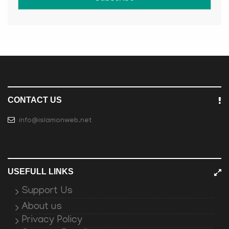
CONTACT US
info@islamonweb.net
USEFULL LINKS
Support Us
About us
Privacy Policy