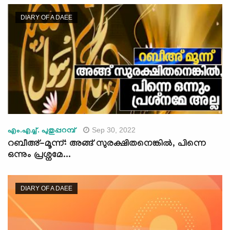
DIARY OF A DAEE
Sep 30, 2022
എം.എച്ച്. പുതുപ്പറമ്പ്
റബീഅ്-മൂന്ന്: അങ്ങ് സുരക്ഷിതനെങ്കില്‍, പിന്നെ
ഒന്നും പ്രശ്നമേ...
DIARY OF A DAEE