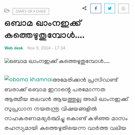
e
N
DIARY OF A DAEE
a
ഒബാമ ഖാംനഇക്ക്
v
i
കത്തെഴുതുമ്പോള്‍....
g
a
Nov 9, 2014 - 17:34
Web desk
t
i
o
n
അമേരിക്കന്‍ പ്രസിഡണ്ട്
ബരാക്ക് ഒബാമ ഇറാന്റെ പരമോന്നത
ആത്മീയ തലവന്‍ ആയത്തുല്ല അലി ഖാംനഇക്ക്
സുപ്രധാന നയതന്ത്ര വിഷയങ്ങളില്‍
സഹകരണമഭ്യര്‍ത്ഥിച്ചു കൊണ്ട് കഴിഞ്ഞ മാസം
രഹസ്യമായി കത്തെഴുതിയെന്ന വാര്‍ത്ത വലിയ