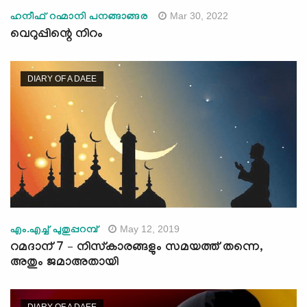
Mar 30, 2022
ഹനീഫ് റഹ്മാനി പനങ്ങാങ്ങര
വെറുപ്പിന്റെ നിറം
DIARY OF A DAEE
May 12, 2019
എം.എച്ച് പുതുപ്പറമ്പ്
റമദാന് 7 – നിസ്കാരങ്ങളും സമയത്ത് തന്നെ,
അതും ജമാഅതായി