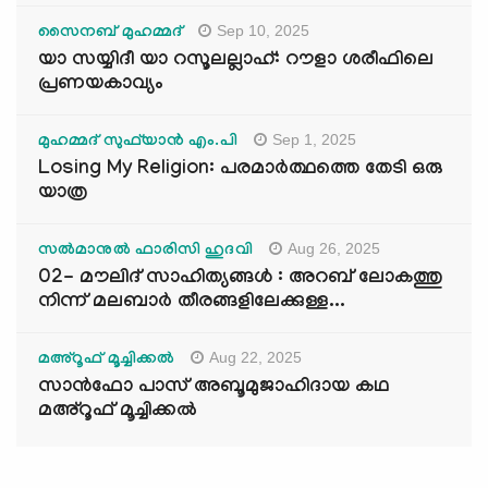
Sep 10, 2025
സൈനബ് മുഹമ്മദ്
യാ സയ്യിദീ യാ റസൂലല്ലാഹ്: റൗളാ ശരീഫിലെ
പ്രണയകാവ്യം
Sep 1, 2025
മുഹമ്മദ് സുഫ്‌യാൻ എം.പി
Losing My Religion: പരമാർത്ഥത്തെ തേടി ഒരു
യാത്ര
Aug 26, 2025
സൽമാനുൽ ഫാരിസി ഹുദവി
02- മൗലിദ് സാഹിത്യങ്ങൾ : അറബ് ലോകത്തു
നിന്ന് മലബാർ തീരങ്ങളിലേക്കുള്ള...
Aug 22, 2025
മഅ്റൂഫ് മൂച്ചിക്കല്‍
സാൻഫോ പാസ് അബൂമുജാഹിദായ കഥ
മഅ്റൂഫ് മൂച്ചിക്കല്‍