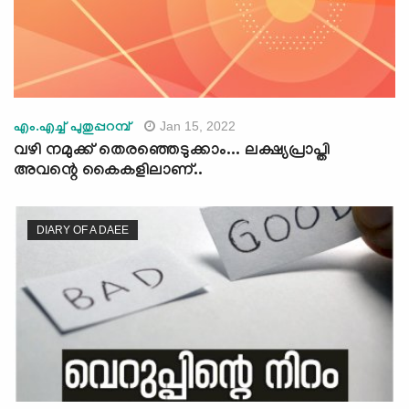
Jan 15, 2022
എം.എച്ച് പുതുപ്പറമ്പ്
വഴി നമുക്ക് തെരഞ്ഞെടുക്കാം... ലക്ഷ്യപ്രാപ്തി
അവന്റെ കൈകളിലാണ്..
DIARY OF A DAEE