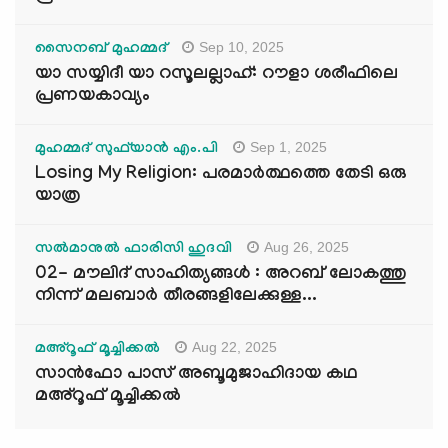
Sep 10, 2025
സൈനബ് മുഹമ്മദ്
യാ സയ്യിദീ യാ റസൂലല്ലാഹ്: റൗളാ ശരീഫിലെ
പ്രണയകാവ്യം
Sep 1, 2025
മുഹമ്മദ് സുഫ്‌യാൻ എം.പി
Losing My Religion: പരമാർത്ഥത്തെ തേടി ഒരു
യാത്ര
Aug 26, 2025
സൽമാനുൽ ഫാരിസി ഹുദവി
02- മൗലിദ് സാഹിത്യങ്ങൾ : അറബ് ലോകത്തു
നിന്ന് മലബാർ തീരങ്ങളിലേക്കുള്ള...
Aug 22, 2025
മഅ്റൂഫ് മൂച്ചിക്കല്‍
സാൻഫോ പാസ് അബൂമുജാഹിദായ കഥ
മഅ്റൂഫ് മൂച്ചിക്കല്‍