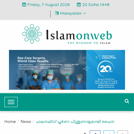
Friday, 7 August 2026
20 Safar 1448
Malayalam
T
o
g
News
Home
ഫലസ്ഥീന് പൂര്‍ണ പിന്തുണയുമായി ചൈന
g
l