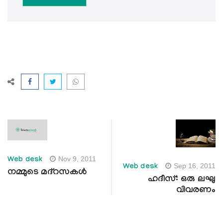
Nov 9, 2011
Web desk
Sep 16, 2011
Web desk
നമ്മുടെ മദ്‌റസകള്‍
ഹദീസ്: ഒരു ലഘു
വിവരണം