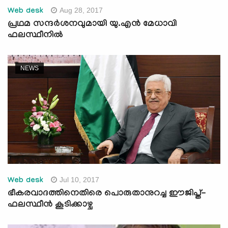
Aug 28, 2017
Web desk
പ്രഥമ സന്ദര്‍ശനവുമായി യു.എന്‍ മേധാവി
ഫലസ്ഥീനില്‍
NEWS
Jul 10, 2017
Web desk
ഭീകരവാദത്തിനെതിരെ പൊരുതാനുറച്ച ഈജിപ്ത്-
ഫലസ്ഥീന്‍ കൂടിക്കാഴ്ച