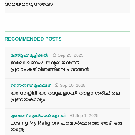
സമയമാവുന്നുവോ
RECOMMENDED POSTS
Sep 29, 2025
മഅ്റൂഫ് മൂച്ചിക്കല്‍
ഇമോഷണൽ ഇന്റലിജൻസ്:
പ്രവാചകജീവിതത്തിലെ പാഠങ്ങൾ
Sep 10, 2025
സൈനബ് മുഹമ്മദ്
യാ സയ്യിദീ യാ റസൂലല്ലാഹ്: റൗളാ ശരീഫിലെ
പ്രണയകാവ്യം
Sep 1, 2025
മുഹമ്മദ് സുഫ്‌യാൻ എം.പി
Losing My Religion: പരമാർത്ഥത്തെ തേടി ഒരു
യാത്ര