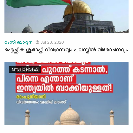
Jul 23, 2020
റംസി ബാറൂദ്
ഐച്ഛിക ശുഭാപ്തി വിശ്വാസവും പലസ്തീന്‍ വിമോചനവും
MYSTIC NOTES