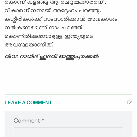
കൊന്ന് കളഞ്ഞു ആ ചെറുപ്പക്കാരനെ',
വികാരധീനനായി അദ്ദേഹം പറഞ്ഞു.
കശ്മീരികള്‍ക്ക് സംസാരിക്കാന്‍ അവകാശം
നല്‍കണമെന്ന് നാം പറഞ്ഞ്
കൊണ്ടിരിക്കുമ്പോഴുള്ള ഇന്ത്യയുടെ
അവസ്ഥയാണിത്.
വിവ: റാശിദ് ഹുദവി ഓത്തുപുരക്കല്‍
LEAVE A COMMENT
Comment *