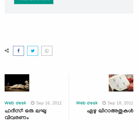
Sep 16, 2011
Sep 18, 2011
Web desk
Web desk
ഹദീസ്: ഒരു ലഘു
ഏഴു ഖിറാഅതുകള്‍
വിവരണം