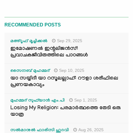
RECOMMENDED POSTS
Sep 29, 2025
മഅ്റൂഫ് മൂച്ചിക്കല്‍
ഇമോഷണൽ ഇന്റലിജൻസ്:
പ്രവാചകജീവിതത്തിലെ പാഠങ്ങൾ
Sep 10, 2025
സൈനബ് മുഹമ്മദ്
യാ സയ്യിദീ യാ റസൂലല്ലാഹ്: റൗളാ ശരീഫിലെ
പ്രണയകാവ്യം
Sep 1, 2025
മുഹമ്മദ് സുഫ്‌യാൻ എം.പി
Losing My Religion: പരമാർത്ഥത്തെ തേടി ഒരു
യാത്ര
Aug 26, 2025
സൽമാനുൽ ഫാരിസി ഹുദവി