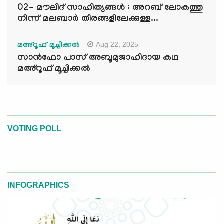
02- മൗലിദ് സാഹിത്യങ്ങൾ : അറബ് ലോകത്തു
നിന്ന് മലബാർ തീരങ്ങളിലേക്കുള്ള...
Aug 22, 2025
മഅ്റൂഫ് മൂച്ചിക്കല്‍
സാൻഫോ പാസ് അബൂമുജാഹിദായ കഥ
മഅ്റൂഫ് മൂച്ചിക്കല്‍
VOTING POLL
INFOGRAPHICS