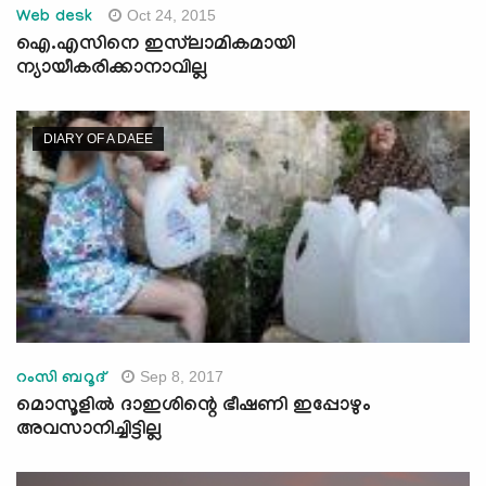
Oct 24, 2015
Web desk
ഐ.എസിനെ ഇസ്‌ലാമികമായി
ന്യായീകരിക്കാനാവില്ല
DIARY OF A DAEE
Sep 8, 2017
റംസി ബറൂദ്
മൊസൂളില്‍ ദാഇശിന്റെ ഭീഷണി ഇപ്പോഴും
അവസാനിച്ചിട്ടില്ല