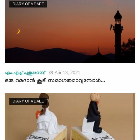
DIARY OF A DAEE
Apr 13, 2021
എം.എച്ച് പുതുപ്പറമ്പ്
ഒരു റമദാന്‍ കൂടി സമാഗതമാവുമ്പോള്‍...
DIARY OF A DAEE