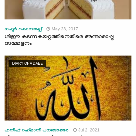
May 23, 2017
ഗഫൂര്‍ കൊമ്പങ്കല്ല്‌
ശീഈ കടന്നകയറ്റത്തിനെതിരെ അന്താരാഷ്ട്ര
സമ്മേളനം
DIARY OF A DAEE
Jul 2, 2021
ഹനീഫ് റഹ്‌മാനി പനങ്ങാങ്ങര