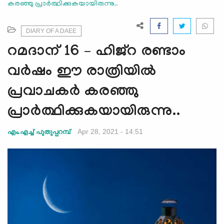
കരഞ്ഞു പ്രാര്‍ത്ഥിക്കുകയായിരുന്നു..
e
N
a
DIARY OF A DAEE
v
റമദാന് 16 – ഹിജ്റ രണ്ടാം
i
g
വര്‍ഷം ഈ രാത്രിയില്‍
a
പ്രവാചകര്‍ കരഞ്ഞു
t
i
പ്രാര്‍ത്ഥിക്കുകയായിരുന്നു..
o
n
Apr 28, 2021 - 14:51
എം.എച്ച് പുതുപ്പറമ്പ്