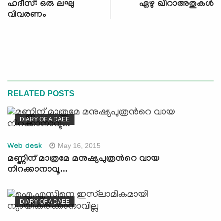
ഹദീസ്: ഒരു ലഘു
ഏഴു ഖിറാഅതുകള്‍
വിവരണം
RELATED POSTS
DIARY OF A DAEE
May 16, 2015
Web desk
മണ്ണിന് മാത്രമേ മനുഷ്യപുത്രന്‍റെ വായ
നിറക്കാനാവൂ...
DIARY OF A DAEE