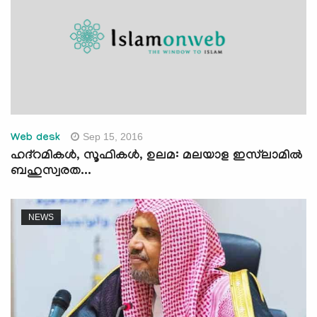
Sep 15, 2016
Web desk
ഹദ്‌റമികള്‍, സൂഫികള്‍, ഉലമ: മലയാള ഇസ്‌ലാമില്‍
ബഹുസ്വരത...
NEWS