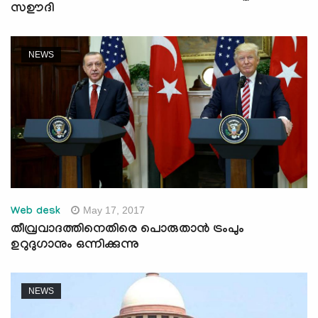
സഊദി
NEWS
May 17, 2017
Web desk
തീവ്രവാദത്തിനെതിരെ പൊരുതാന്‍ ട്രംപും
ഉറുദുഗാനും ഒന്നിക്കുന്നു
NEWS