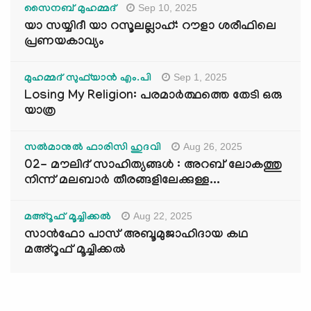
Sep 10, 2025
സൈനബ് മുഹമ്മദ്
യാ സയ്യിദീ യാ റസൂലല്ലാഹ്: റൗളാ ശരീഫിലെ
പ്രണയകാവ്യം
Sep 1, 2025
മുഹമ്മദ് സുഫ്‌യാൻ എം.പി
Losing My Religion: പരമാർത്ഥത്തെ തേടി ഒരു
യാത്ര
Aug 26, 2025
സൽമാനുൽ ഫാരിസി ഹുദവി
02- മൗലിദ് സാഹിത്യങ്ങൾ : അറബ് ലോകത്തു
നിന്ന് മലബാർ തീരങ്ങളിലേക്കുള്ള...
Aug 22, 2025
മഅ്റൂഫ് മൂച്ചിക്കല്‍
സാൻഫോ പാസ് അബൂമുജാഹിദായ കഥ
മഅ്റൂഫ് മൂച്ചിക്കല്‍