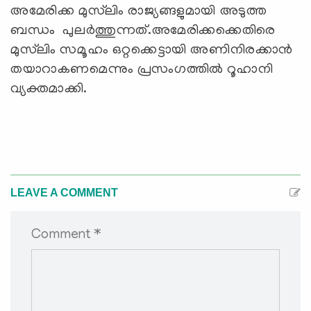
അമേരിക്ക മുസ്‌ലിം രാജ്യങ്ങളുമായി അടുത്ത
ബന്ധം പുലര്‍ത്തുന്നത്.അമേരിക്കക്കെതിരെ
മുസ്‌ലിം സമൂഹം ഒറ്റക്കെട്ടായി അണിനിരക്കാന്‍
തയാറാകണമെന്നും പ്രസംഗത്തില്‍ റൂഹാനി
വ്യക്തമാക്കി.
LEAVE A COMMENT
Comment *