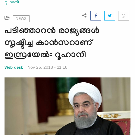
റൂഹാനി
e
N
a
NEWS
v
പടിഞ്ഞാറന്‍ രാജ്യങ്ങള്‍
i
g
സൃഷ്ടിച്ച കാന്‍സറാണ്
a
ഇസ്രയേല്‍: റൂഹാനി
t
i
Nov 25, 2018 - 11:18
Web desk
o
n