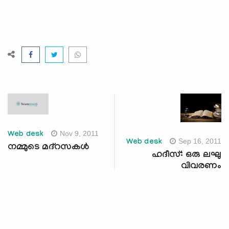
Nov 9, 2011
Web desk
Sep 16, 2011
Web desk
നമ്മുടെ മദ്‌റസകള്‍
ഹദീസ്: ഒരു ലഘു
വിവരണം