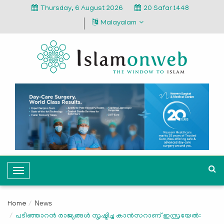
Thursday, 6 August 2026
20 Safar 1448
Malayalam
T
o
g
News
Home
g
പടിഞ്ഞാറന്‍ രാജ്യങ്ങള്‍ സൃഷ്ടിച്ച കാന്‍സറാണ് ഇസ്രയേല്‍:
l