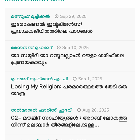
Sep 29, 2025
മഅ്റൂഫ് മൂച്ചിക്കല്‍
ഇമോഷണൽ ഇന്റലിജൻസ്:
പ്രവാചകജീവിതത്തിലെ പാഠങ്ങൾ
Sep 10, 2025
സൈനബ് മുഹമ്മദ്
യാ സയ്യിദീ യാ റസൂലല്ലാഹ്: റൗളാ ശരീഫിലെ
പ്രണയകാവ്യം
Sep 1, 2025
മുഹമ്മദ് സുഫ്‌യാൻ എം.പി
Losing My Religion: പരമാർത്ഥത്തെ തേടി ഒരു
യാത്ര
Aug 26, 2025
സൽമാനുൽ ഫാരിസി ഹുദവി
02- മൗലിദ് സാഹിത്യങ്ങൾ : അറബ് ലോകത്തു
നിന്ന് മലബാർ തീരങ്ങളിലേക്കുള്ള...