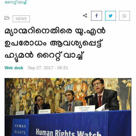
റൈറ്റ് വാച്ച്
e
N
a
NEWS
v
മ്യാന്മറിനെതിരെ യു.എന്‍
i
g
ഉപരോധം ആവശ്യപ്പെട്ട്
a
ഹ്യുമന്‍ റൈറ്റ് വാച്ച്
t
i
Sep 27, 2017 - 06:51
Web desk
o
n