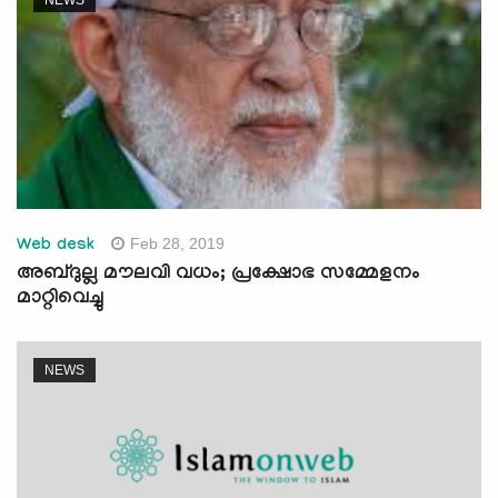
Feb 28, 2019
Web desk
അബ്ദുല്ല മൗലവി വധം; പ്രക്ഷോഭ സമ്മേളനം
മാറ്റിവെച്ചു
NEWS