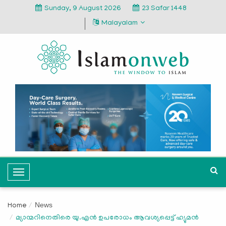
Sunday, 9 August 2026
23 Safar 1448
Malayalam
T
o
g
News
Home
g
മ്യാന്മറിനെതിരെ യു.എന്‍ ഉപരോധം ആവശ്യപ്പെട്ട് ഹ്യുമന്‍
l