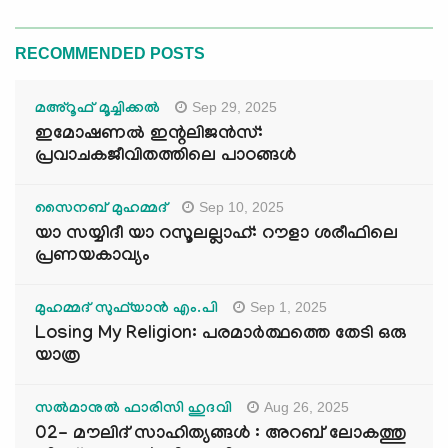
RECOMMENDED POSTS
Sep 29, 2025
മഅ്റൂഫ് മൂച്ചിക്കല്‍
ഇമോഷണൽ ഇന്റലിജൻസ്:
പ്രവാചകജീവിതത്തിലെ പാഠങ്ങൾ
Sep 10, 2025
സൈനബ് മുഹമ്മദ്
യാ സയ്യിദീ യാ റസൂലല്ലാഹ്: റൗളാ ശരീഫിലെ
പ്രണയകാവ്യം
Sep 1, 2025
മുഹമ്മദ് സുഫ്‌യാൻ എം.പി
Losing My Religion: പരമാർത്ഥത്തെ തേടി ഒരു
യാത്ര
Aug 26, 2025
സൽമാനുൽ ഫാരിസി ഹുദവി
02- മൗലിദ് സാഹിത്യങ്ങൾ : അറബ് ലോകത്തു