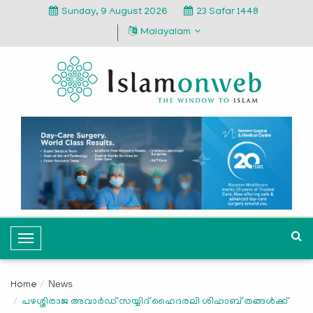
Sunday, 9 August 2026
23 Safar 1448
Malayalam
T
o
g
News
Home
g
പഴശ്ശിരാജ അവാര്‍ഡ് സയ്യിദ് ഹൈദരലി ശിഹാബ് തങ്ങള്‍ക്ക്
l