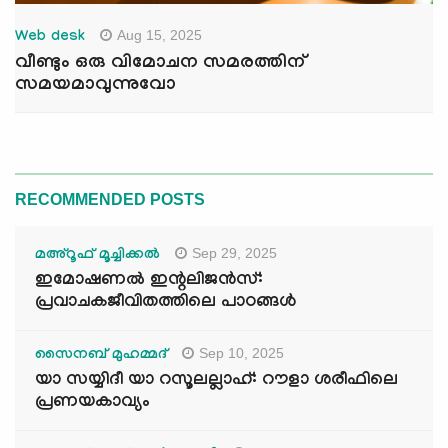
Aug 15, 2025
Web desk
വീണ്ടും ഒരു വിമോചന സമരത്തിന്
സമയമാവുന്നുവോ
RECOMMENDED POSTS
Sep 29, 2025
മഅ്റൂഫ് മൂച്ചിക്കല്‍
ഇമോഷണൽ ഇന്റലിജൻസ്:
പ്രവാചകജീവിതത്തിലെ പാഠങ്ങൾ
Sep 10, 2025
സൈനബ് മുഹമ്മദ്
യാ സയ്യിദീ യാ റസൂലല്ലാഹ്: റൗളാ ശരീഫിലെ
പ്രണയകാവ്യം