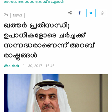
സന്നദ്ധരാണെന്ന് അറബ് രാഷ്ട്രങ്ങള്‍
e
N
a
NEWS
v
ഖത്തര്‍ പ്രതിസന്ധി;
i
g
ഉപാധികളോടെ ചര്‍ച്ചക്ക്
a
സന്നദ്ധരാണെന്ന് അറബ്
t
i
രാഷ്ട്രങ്ങള്‍
o
n
Jul 30, 2017 - 16:46
Web desk