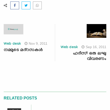
Nov 9, 2011
Web desk
Sep 16, 2011
Web desk
നമ്മുടെ മദ്‌റസകള്‍
ഹദീസ്: ഒരു ലഘു
വിവരണം
RELATED POSTS