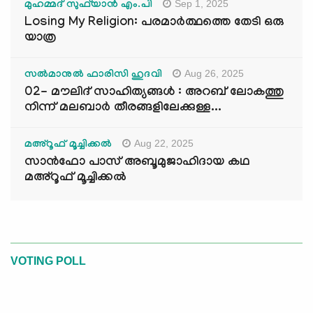
Sep 1, 2025
മുഹമ്മദ് സുഫ്‌യാൻ എം.പി
Losing My Religion: പരമാർത്ഥത്തെ തേടി ഒരു
യാത്ര
Aug 26, 2025
സൽമാനുൽ ഫാരിസി ഹുദവി
02- മൗലിദ് സാഹിത്യങ്ങൾ : അറബ് ലോകത്തു
നിന്ന് മലബാർ തീരങ്ങളിലേക്കുള്ള...
Aug 22, 2025
മഅ്റൂഫ് മൂച്ചിക്കല്‍
സാൻഫോ പാസ് അബൂമുജാഹിദായ കഥ
മഅ്റൂഫ് മൂച്ചിക്കല്‍
VOTING POLL