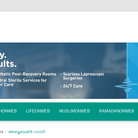
QHONWEB
LIFEONWEB
MUSLIMONWEB
RAMADANONWEB
rs
അബൂബക്ര്‍ റാസി