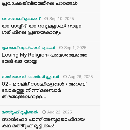
പ്രവാചകജീവിതത്തിലെ പാഠങ്ങൾ
Sep 10, 2025
സൈനബ് മുഹമ്മദ്
യാ സയ്യിദീ യാ റസൂലല്ലാഹ്: റൗളാ
ശരീഫിലെ പ്രണയകാവ്യം
Sep 1, 2025
മുഹമ്മദ് സുഫ്‌യാൻ എം.പി
Losing My Religion: പരമാർത്ഥത്തെ
തേടി ഒരു യാത്ര
Aug 26, 2025
സൽമാനുൽ ഫാരിസി ഹുദവി
02- മൗലിദ് സാഹിത്യങ്ങൾ : അറബ്
ലോകത്തു നിന്ന് മലബാർ
തീരങ്ങളിലേക്കുള്ള...
Aug 22, 2025
മഅ്റൂഫ് മൂച്ചിക്കല്‍
സാൻഫോ പാസ് അബൂമുജാഹിദായ
കഥ മഅ്റൂഫ് മൂച്ചിക്കല്‍