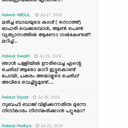
അഭിപ്രായങ്ങൾ എന്താണ്?
Jul 27, 2026
Asked: ABDUL
മരിച്ച ബാപ്പയുടെ കാശ് ( സൊത്ത്)
ഓഹരി വെക്കുമ്പോൾ, ആണ്‍ പെണ്‍
വ്യത്യാസത്തില്‍ ആണോ നല്‍കേണ്ടത്?
മറിച്ച്...
Jul 25, 2026
Asked: Swalih
ഞാൻ പള്ളിയിൽ ഊരിവെച്ച എന്റെ
ചെരിപ്പ് ആരോ മാറി ഇട്ടുകൊണ്ട്
പോയി, പകരം അയാളുടെ ചെരിപ്പ്
അവിടെ വെച്ചിട്ടുമുണ്ട്....
Jul 25, 2026
Asked: Siyad
സുബഹി ബാങ്ക് വിളിക്കുന്നതിനു മുന്നേ
നിസ്കാരം നിസ്കരിക്കാൻ പറ്റുമോ?
Jul 22, 2026
Asked: Hadiya