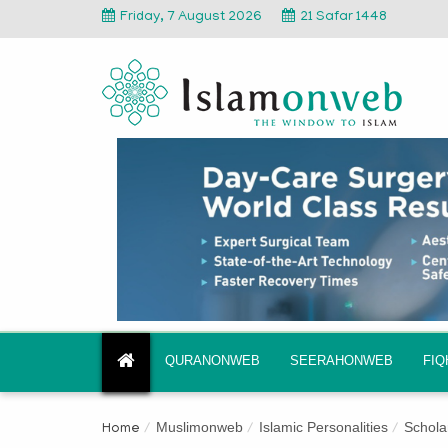
Friday, 7 August 2026
21 Safar 1448
QURANONWEB
SEERAHONWEB
FI
Muslimonweb
Islamic Personalities
Schola
Home