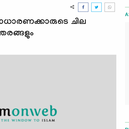
A
: സാധാരണക്കാരുടെ ചില
തരങ്ങളും