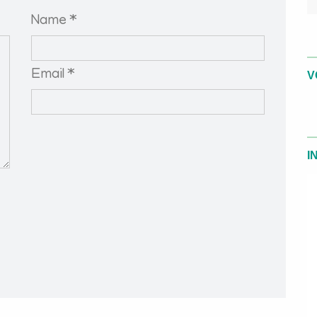
Name *
Email *
V
I