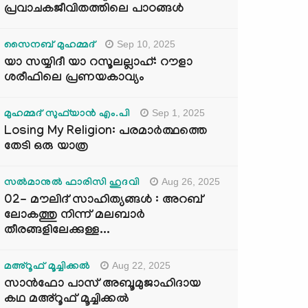
പ്രവാചകജീവിതത്തിലെ പാഠങ്ങൾ
Sep 10, 2025
സൈനബ് മുഹമ്മദ്
യാ സയ്യിദീ യാ റസൂലല്ലാഹ്: റൗളാ
ശരീഫിലെ പ്രണയകാവ്യം
Sep 1, 2025
മുഹമ്മദ് സുഫ്‌യാൻ എം.പി
Losing My Religion: പരമാർത്ഥത്തെ
തേടി ഒരു യാത്ര
Aug 26, 2025
സൽമാനുൽ ഫാരിസി ഹുദവി
02- മൗലിദ് സാഹിത്യങ്ങൾ : അറബ്
ലോകത്തു നിന്ന് മലബാർ
തീരങ്ങളിലേക്കുള്ള...
Aug 22, 2025
മഅ്റൂഫ് മൂച്ചിക്കല്‍
സാൻഫോ പാസ് അബൂമുജാഹിദായ
കഥ മഅ്റൂഫ് മൂച്ചിക്കല്‍