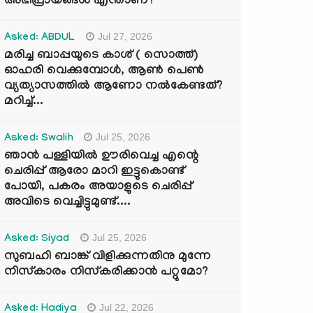
അഭിപ്രായങ്ങൾ എന്താണ്?
Jul 27, 2026
Asked: ABDUL
മരിച്ച ബാപ്പയുടെ കാശ് ( സൊത്ത്)
ഓഹരി വെക്കുമ്പോൾ, ആണ്‍ പെണ്‍
വ്യത്യാസത്തില്‍ ആണോ നല്‍കേണ്ടത്?
മറിച്ച്...
Jul 25, 2026
Asked: Swalih
ഞാൻ പള്ളിയിൽ ഊരിവെച്ച എന്റെ
ചെരിപ്പ് ആരോ മാറി ഇട്ടുകൊണ്ട്
പോയി, പകരം അയാളുടെ ചെരിപ്പ്
അവിടെ വെച്ചിട്ടുമുണ്ട്....
Jul 25, 2026
Asked: Siyad
സുബഹി ബാങ്ക് വിളിക്കുന്നതിനു മുന്നേ
നിസ്കാരം നിസ്കരിക്കാൻ പറ്റുമോ?
Jul 22, 2026
Asked: Hadiya