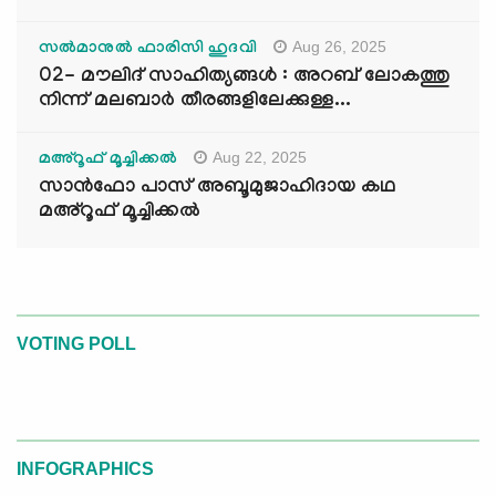
Aug 26, 2025
സൽമാനുൽ ഫാരിസി ഹുദവി
02- മൗലിദ് സാഹിത്യങ്ങൾ : അറബ് ലോകത്തു
നിന്ന് മലബാർ തീരങ്ങളിലേക്കുള്ള...
Aug 22, 2025
മഅ്റൂഫ് മൂച്ചിക്കല്‍
സാൻഫോ പാസ് അബൂമുജാഹിദായ കഥ
മഅ്റൂഫ് മൂച്ചിക്കല്‍
VOTING POLL
INFOGRAPHICS