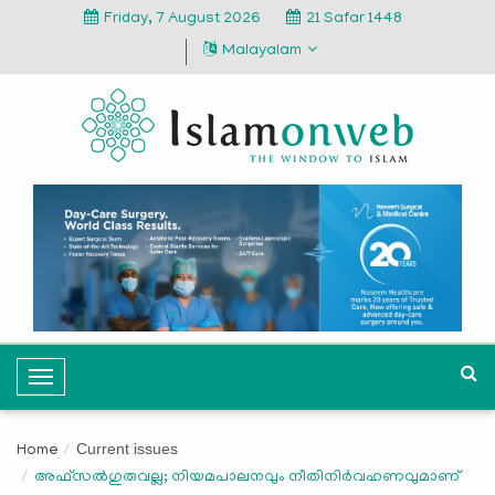
Friday, 7 August 2026
21 Safar 1448
Malayalam
T
o
g
Current issues
Home
g
അഫ്സല്‍ഗുരുവല്ല; നിയമപാലനവും നീതിനിര്‍വഹണവുമാണ്
l