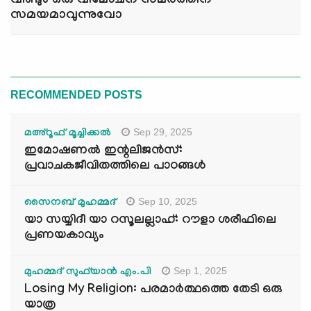
വീണ്ടും ഒരു വിമോചന സമരത്തിന്
സമയമാവുന്നുവോ
RECOMMENDED POSTS
Sep 29, 2025
മഅ്റൂഫ് മൂച്ചിക്കല്‍
ഇമോഷണൽ ഇന്റലിജൻസ്:
പ്രവാചകജീവിതത്തിലെ പാഠങ്ങൾ
Sep 10, 2025
സൈനബ് മുഹമ്മദ്
യാ സയ്യിദീ യാ റസൂലല്ലാഹ്: റൗളാ ശരീഫിലെ
പ്രണയകാവ്യം
Sep 1, 2025
മുഹമ്മദ് സുഫ്‌യാൻ എം.പി
Losing My Religion: പരമാർത്ഥത്തെ തേടി ഒരു
യാത്ര