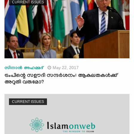
CURRENT ISSUES
May 22, 2017
സിനാന്‍ അഹമ്മദ്
ട്രംപിന്റെ സഊദി സന്ദര്‍ശനം: ആകുലതകള്‍ക്ക്
അറുതി വരുമോ?
CURRENT ISSUES