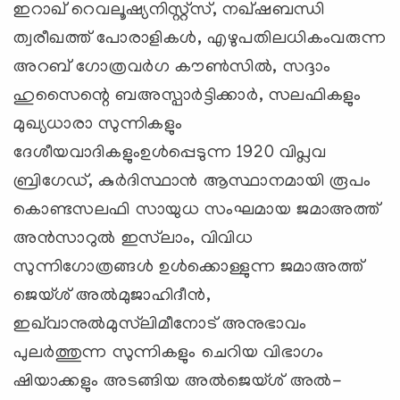
ഇറാഖ് റെവലൂഷ്യനിസ്റ്റ്‌സ്, നഖ്ഷബന്ധി
ത്വരീഖത്ത് പോരാളികള്‍, എഴുപതിലധികംവരുന്ന
അറബ് ഗോത്രവര്‍ഗ കൗണ്‍സില്‍, സദ്ദാം
ഹുസൈന്റെ ബഅസ്പാര്‍ട്ടിക്കാര്‍, സലഫികളും
മുഖ്യധാരാ സുന്നികളും
ദേശീയവാദികളുംഉള്‍പ്പെടുന്ന 1920 വിപ്ലവ
ബ്രിഗേഡ്, കുര്‍ദിസ്ഥാന്‍ ആസ്ഥാനമായി രൂപം
കൊണ്ടസലഫി സായുധ സംഘമായ ജമാഅത്ത്
അന്‍സാറുല്‍ ഇസ്‌ലാം, വിവിധ
സുന്നിഗോത്രങ്ങള്‍ ഉള്‍ക്കൊള്ളുന്ന ജമാഅത്ത്
ജെയ്ശ് അല്‍മുജാഹിദീന്‍,
ഇഖ്‌വാനുല്‍മുസ്‌ലിമീനോട് അനുഭാവം
പുലര്‍ത്തുന്ന സുന്നികളും ചെറിയ വിഭാഗം
ഷിയാക്കളും അടങ്ങിയ അല്‍ജെയ്ശ് അല്‍-