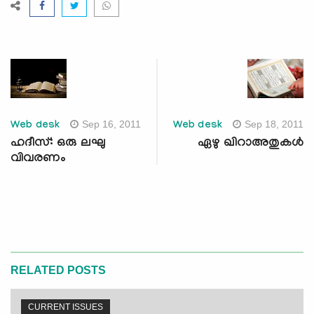
Sep 16, 2011
Sep 18, 2011
Web desk
Web desk
ഹദീസ്: ഒരു ലഘു
ഏഴു ഖിറാഅതുകള്‍
വിവരണം
RELATED POSTS
CURRENT ISSUES