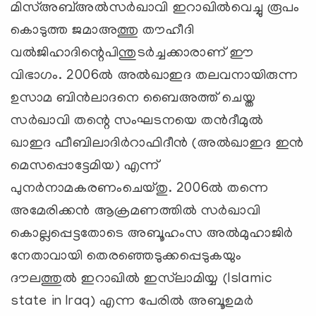
മിസ്അബ്അല്‍സര്‍ഖാവി ഇറാഖില്‍വെച്ചു രൂപം
കൊടുത്ത ജമാഅത്തു തൗഹീദി
വല്‍ജിഹാദിന്റെപിന്തുടര്‍ച്ചക്കാരാണ് ഈ
വിഭാഗം. 2006ല്‍ അല്‍ഖാഇദ തലവനായിരുന്ന
ഉസാമ ബിന്‍ലാദനെ ബൈഅത്ത് ചെയ്ത
സര്‍ഖാവി തന്റെ സംഘടനയെ തന്‍ദീമുല്‍
ഖാഇദ ഫീബിലാദിര്‍റാഫിദീന്‍ (അല്‍ഖാഇദ ഇന്‍
മെസപ്പൊട്ടേമിയ) എന്ന്
പുനര്‍നാമകരണംചെയ്തു. 2006ല്‍ തന്നെ
അമേരിക്കന്‍ ആക്രമണത്തില്‍ സര്‍ഖാവി
കൊല്ലപ്പെട്ടതോടെ അബൂഹംസ അല്‍മുഹാജിര്‍
നേതാവായി തെരഞ്ഞെടുക്കപ്പെടുകയും
ദൗലത്തുല്‍ ഇറാഖില്‍ ഇസ്‌ലാമിയ്യ (Islamic
state in Iraq) എന്ന പേരില്‍ അബൂഉമര്‍