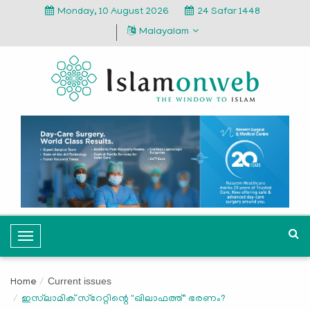
Monday, 10 August 2026
24 Safar 1448
Malayalam
T
o
g
Current issues
Home
g
ഇസ്‌ലാമിക് സ്റേറ്റിന്റെ "ഖിലാഫത്ത്" ഭരണം?
l