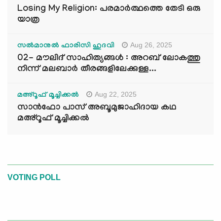
Losing My Religion: പരമാർത്ഥത്തെ തേടി ഒരു
യാത്ര
Aug 26, 2025
സൽമാനുൽ ഫാരിസി ഹുദവി
02- മൗലിദ് സാഹിത്യങ്ങൾ : അറബ് ലോകത്തു
നിന്ന് മലബാർ തീരങ്ങളിലേക്കുള്ള...
Aug 22, 2025
മഅ്റൂഫ് മൂച്ചിക്കല്‍
സാൻഫോ പാസ് അബൂമുജാഹിദായ കഥ
മഅ്റൂഫ് മൂച്ചിക്കല്‍
VOTING POLL