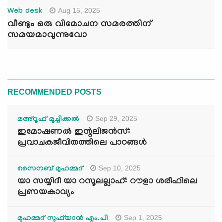
Aug 15, 2025
Web desk
വീണ്ടും ഒരു വിമോചന സമരത്തിന്
സമയമാവുന്നുവോ
RECOMMENDED POSTS
Sep 29, 2025
മഅ്റൂഫ് മൂച്ചിക്കല്‍
ഇമോഷണൽ ഇന്റലിജൻസ്:
പ്രവാചകജീവിതത്തിലെ പാഠങ്ങൾ
Sep 10, 2025
സൈനബ് മുഹമ്മദ്
യാ സയ്യിദീ യാ റസൂലല്ലാഹ്: റൗളാ ശരീഫിലെ
പ്രണയകാവ്യം
Sep 1, 2025
മുഹമ്മദ് സുഫ്‌യാൻ എം.പി