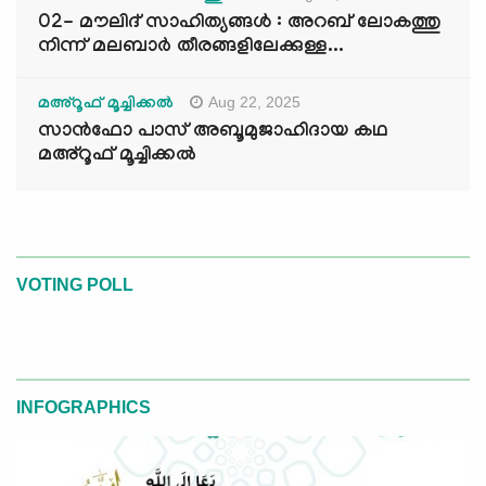
02- മൗലിദ് സാഹിത്യങ്ങൾ : അറബ് ലോകത്തു
നിന്ന് മലബാർ തീരങ്ങളിലേക്കുള്ള...
Aug 22, 2025
മഅ്റൂഫ് മൂച്ചിക്കല്‍
സാൻഫോ പാസ് അബൂമുജാഹിദായ കഥ
മഅ്റൂഫ് മൂച്ചിക്കല്‍
VOTING POLL
INFOGRAPHICS