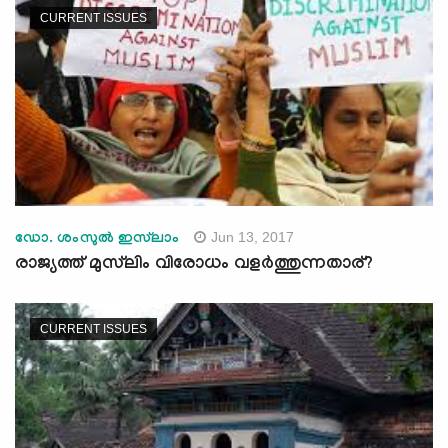
CURRENT ISSUES
Jun 13, 2017
ഡോ. ശംസുല്‍ ഇസ്‌ലാം
രാജ്യത്ത് മുസ്‌ലിം വിരോധം വളര്‍ത്തുന്നതാര്?
CURRENT ISSUES