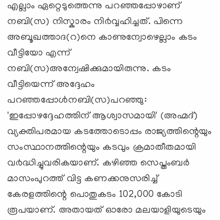
എല്ലാം ഏറ്റെടുത്തെന്നു പറഞ്ഞപ്പോഴാണ്
നബി(സ) നിസ്കാരം നി൪വ്വഹിച്ചത്. പിന്നെ
അബൂഖത്താദ(റ)നെ കാണുന്വോഴെല്ലാം കടം
വീട്ടിയോ എന്ന്
നബി(സ)അന്വേഷിക്കുമായിരുന്നു. കടം
വീട്ടിയെന്ന് അദ്ദേഹം
പറഞ്ഞപ്പോള്‍നബി(സ)പറഞ്ഞു:
'ഇപ്പോഴദ്ദേഹത്തിന് ആശ്വാസമായി' (അഹ്മദ്)
വ്യക്തിപരമായ കടത്തോടൊപ്പം രാജ്യത്തിന്റെയും
സംസ്ഥാനത്തിന്റെയും കടവും ക്രമാതീതമായി
വ൪ദ്ധിച്ചുവരികയാണ്. കഴിഞ്ഞ സെപ്തംബര്‍
മാസംപുറത്ത് വിട്ട കണക്കനുസരിച്ച്
കേരളത്തിന്റെ പൊതുകടം 102,000 കോടി
രൂപയാണ്. അതായത് ഓരോ മലയാളിയുടെയും