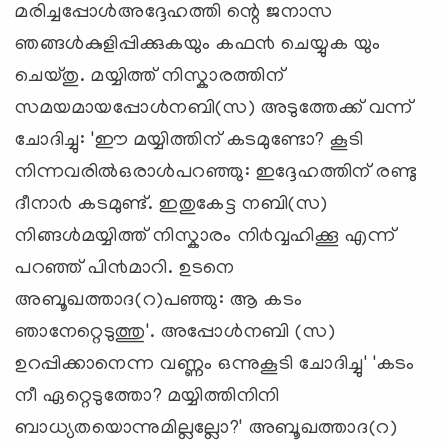
മരിച്ചപ്പോള്‍അദ്ദേഹത്തി ന്റെ ജനാസ
ഞങ്ങള്‍കുളിപ്പിക്കുകയും കഫ൯ ചെയ്യുക യും
ചെയ്തു. മയ്യിത്ത് നിസ്കാരത്തിന്
സമയമായപ്പോള്‍നബി(സ) അടുത്തേക്ക് വന്ന്
ചോദിച്ചു: 'ഈ മയ്യിത്തിന് കടമുണ്ടോ? കൂടി
നിന്നവരില്‍ഒരാള്‍പറഞ്ഞു: ഇദ്ദേഹത്തിന് രണ്ടു
ദീനാ൪ കടമുണ്ട്. ഇതുകേട്ട നബി(സ)
നിങ്ങള്‍മയ്യിത്ത് നിസ്കാരം നി൪വ്വഹിക്കൂ എന്ന്
പറഞ്ഞ് പി൯മാറി. ഉടനെ
അബൂഖത്താദ(റ)പഞ്ഞു: ആ കടം
ഞാനേറ്റെടുത്തു'. അപ്പോള്‍നബി (സ)
ഉറപ്പിക്കാനെന്ന വണ്ണം ഒന്നുകൂടി ചോദിച്ചു' 'കടം
നീ ഏറ്റെടുത്തോ? മയ്യിത്തിനിനി
ബാധ്യതയൊന്നുമില്ലല്ലോ?' അബൂഖത്താദ(റ)