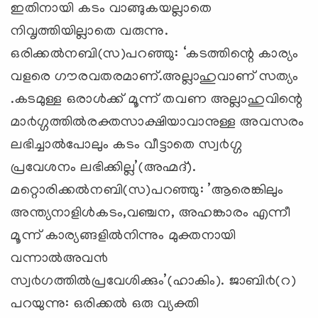
ഇതിനായി കടം വാങ്ങുകയല്ലാതെ
നിവൃത്തിയില്ലാതെ വരുന്നു.
ഒരിക്കല്‍നബി(സ)പറഞ്ഞു: ‘കടത്തിന്റെ കാര്യം
വളരെ ഗൗരവതരമാണ്.അല്ലാഹുവാണ് സത്യം
.കടമുള്ള ഒരാള്‍ക്ക് മൂന്ന് തവണ അല്ലാഹുവിന്റെ
മാ൪ഗ്ഗത്തില്‍രക്തസാക്ഷിയാവാനുള്ള അവസരം
ലഭിച്ചാല്‍പോലും കടം വീട്ടാതെ സ്വ൪ഗ്ഗ
പ്രവേശനം ലഭിക്കില്ല’(അഹ്മദ്).
മറ്റൊരിക്കല്‍നബി(സ)പറഞ്ഞു: ’ആരെങ്കിലും
അന്ത്യനാളിള്‍കടം,വഞ്ചന, അഹങ്കാരം എന്നീ
മൂന്ന് കാര്യങ്ങളില്‍നിന്നും മുക്തനായി
വന്നാല്‍അവ൯
സ്വ൪ഗത്തില്‍പ്രവേശിക്കും’(ഹാകിം). ജാബി൪(റ)
പറയുന്നു: ഒരിക്കല്‍ ഒരു വ്യക്തി