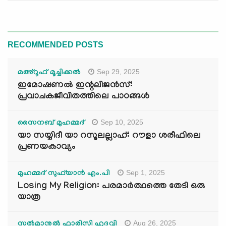
RECOMMENDED POSTS
Sep 29, 2025
മഅ്റൂഫ് മൂച്ചിക്കല്‍
ഇമോഷണൽ ഇന്റലിജൻസ്:
പ്രവാചകജീവിതത്തിലെ പാഠങ്ങൾ
Sep 10, 2025
സൈനബ് മുഹമ്മദ്
യാ സയ്യിദീ യാ റസൂലല്ലാഹ്: റൗളാ ശരീഫിലെ
പ്രണയകാവ്യം
Sep 1, 2025
മുഹമ്മദ് സുഫ്‌യാൻ എം.പി
Losing My Religion: പരമാർത്ഥത്തെ തേടി ഒരു
യാത്ര
Aug 26, 2025
സൽമാനുൽ ഫാരിസി ഹുദവി