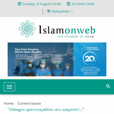
Sunday, 9 August 2026
23 Safar 1448
Malayalam
T
o
g
Current issues
Home
g
“നിങ്ങളുടെ ഏതാവശ്യത്തിനും കടം ലഭ്യമാണ്....”
l