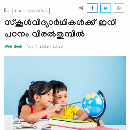
e
N
EDUCATION NEWS
a
സ്കൂള്‍വിദ്യാര്‍ഥികള്‍ക്ക് ഇനി
v
i
പഠനം വിരല്‍തുമ്പില്‍
g
a
Nov 7, 2012 - 19:25
Web desk
t
i
o
n