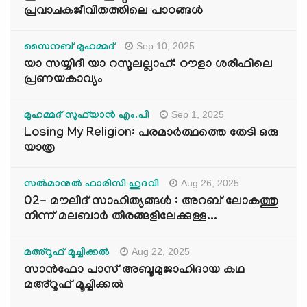
പ്രവാചകജീവിതത്തിലെ പാഠങ്ങൾ
Sep 10, 2025
സൈനബ് മുഹമ്മദ്
യാ സയ്യിദീ യാ റസൂലല്ലാഹ്: റൗളാ ശരീഫിലെ
പ്രണയകാവ്യം
Sep 1, 2025
മുഹമ്മദ് സുഫ്‌യാൻ എം.പി
Losing My Religion: പരമാർത്ഥത്തെ തേടി ഒരു
യാത്ര
Aug 26, 2025
സൽമാനുൽ ഫാരിസി ഹുദവി
02- മൗലിദ് സാഹിത്യങ്ങൾ : അറബ് ലോകത്തു
നിന്ന് മലബാർ തീരങ്ങളിലേക്കുള്ള...
Aug 22, 2025
മഅ്റൂഫ് മൂച്ചിക്കല്‍
സാൻഫോ പാസ് അബൂമുജാഹിദായ കഥ
മഅ്റൂഫ് മൂച്ചിക്കല്‍