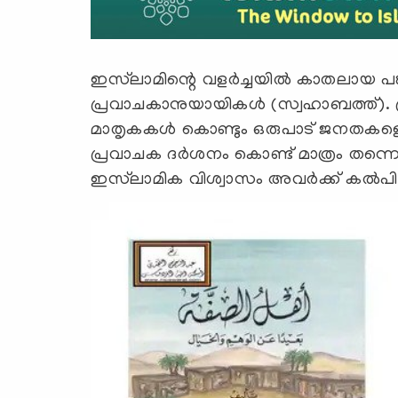
ഇസ്‍ലാമിന്റെ വളർച്ചയിൽ കാതലായ പങ
പ്രവാചകാനുയായികൾ (സ്വഹാബത്ത്).
മാതൃകകൾ കൊണ്ടും ഒരുപാട് ജനതകളെ ഇ
പ്രവാചക ദർശനം കൊണ്ട് മാത്രം തന്ന
ഇസ്‍ലാമിക വിശ്വാസം അവർക്ക് കൽപിച്