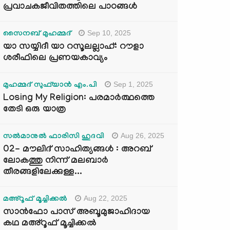
പ്രവാചകജീവിതത്തിലെ പാഠങ്ങൾ
Sep 10, 2025
സൈനബ് മുഹമ്മദ്
യാ സയ്യിദീ യാ റസൂലല്ലാഹ്: റൗളാ
ശരീഫിലെ പ്രണയകാവ്യം
Sep 1, 2025
മുഹമ്മദ് സുഫ്‌യാൻ എം.പി
Losing My Religion: പരമാർത്ഥത്തെ
തേടി ഒരു യാത്ര
Aug 26, 2025
സൽമാനുൽ ഫാരിസി ഹുദവി
02- മൗലിദ് സാഹിത്യങ്ങൾ : അറബ്
ലോകത്തു നിന്ന് മലബാർ
തീരങ്ങളിലേക്കുള്ള...
Aug 22, 2025
മഅ്റൂഫ് മൂച്ചിക്കല്‍
സാൻഫോ പാസ് അബൂമുജാഹിദായ
കഥ മഅ്റൂഫ് മൂച്ചിക്കല്‍