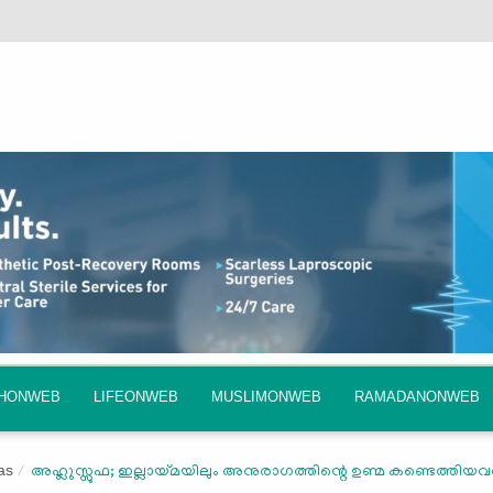
QHONWEB
LIFEONWEB
MUSLIMONWEB
RAMADANONWEB
as
അഹ്ലുസ്സുഫ; ഇല്ലായ്മയിലും അനുരാഗത്തിന്റെ ഉണ്മ കണ്ടെത്തിയ