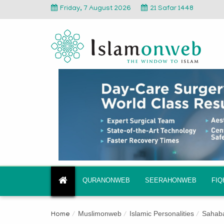
Friday, 7 August 2026
21 Safar 1448
QURANONWEB
SEERAHONWEB
FI
Muslimonweb
Islamic Personalities
Sahab
Home