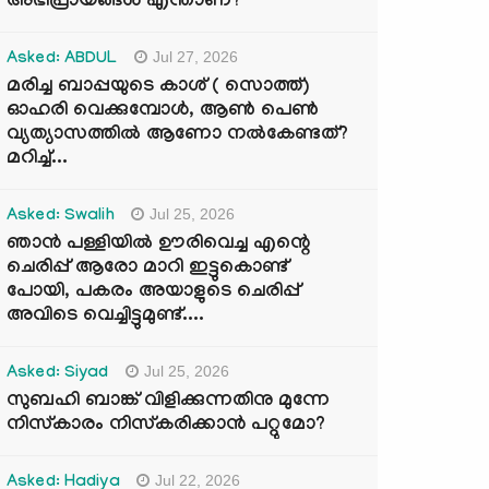
അഭിപ്രായങ്ങൾ എന്താണ്?
Jul 27, 2026
Asked: ABDUL
മരിച്ച ബാപ്പയുടെ കാശ് ( സൊത്ത്)
ഓഹരി വെക്കുമ്പോൾ, ആണ്‍ പെണ്‍
വ്യത്യാസത്തില്‍ ആണോ നല്‍കേണ്ടത്?
മറിച്ച്...
Jul 25, 2026
Asked: Swalih
ഞാൻ പള്ളിയിൽ ഊരിവെച്ച എന്റെ
ചെരിപ്പ് ആരോ മാറി ഇട്ടുകൊണ്ട്
പോയി, പകരം അയാളുടെ ചെരിപ്പ്
അവിടെ വെച്ചിട്ടുമുണ്ട്....
Jul 25, 2026
Asked: Siyad
സുബഹി ബാങ്ക് വിളിക്കുന്നതിനു മുന്നേ
നിസ്കാരം നിസ്കരിക്കാൻ പറ്റുമോ?
Jul 22, 2026
Asked: Hadiya