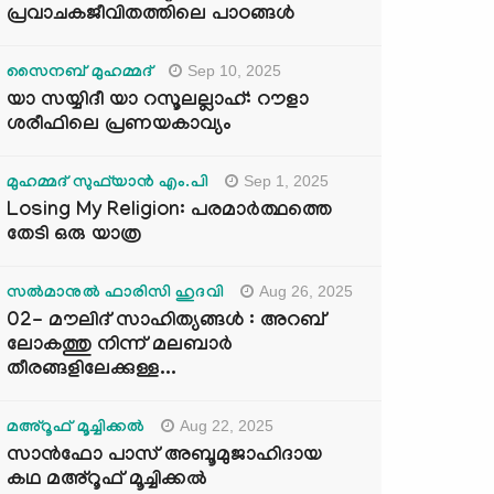
പ്രവാചകജീവിതത്തിലെ പാഠങ്ങൾ
Sep 10, 2025
സൈനബ് മുഹമ്മദ്
യാ സയ്യിദീ യാ റസൂലല്ലാഹ്: റൗളാ
ശരീഫിലെ പ്രണയകാവ്യം
Sep 1, 2025
മുഹമ്മദ് സുഫ്‌യാൻ എം.പി
Losing My Religion: പരമാർത്ഥത്തെ
തേടി ഒരു യാത്ര
Aug 26, 2025
സൽമാനുൽ ഫാരിസി ഹുദവി
02- മൗലിദ് സാഹിത്യങ്ങൾ : അറബ്
ലോകത്തു നിന്ന് മലബാർ
തീരങ്ങളിലേക്കുള്ള...
Aug 22, 2025
മഅ്റൂഫ് മൂച്ചിക്കല്‍
സാൻഫോ പാസ് അബൂമുജാഹിദായ
കഥ മഅ്റൂഫ് മൂച്ചിക്കല്‍