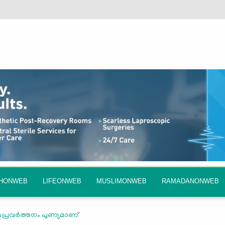
QHONWEB
LIFEONWEB
MUSLIMONWEB
RAMADANONWEB
യമപ്രവര്‍ത്തനം പുണ്യമാണ്