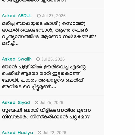
അഭിപ്രായങ്ങൾ എന്താണ്?
Jul 27, 2026
Asked: ABDUL
മരിച്ച ബാപ്പയുടെ കാശ് ( സൊത്ത്)
ഓഹരി വെക്കുമ്പോൾ, ആണ്‍ പെണ്‍
വ്യത്യാസത്തില്‍ ആണോ നല്‍കേണ്ടത്?
മറിച്ച്...
Jul 25, 2026
Asked: Swalih
ഞാൻ പള്ളിയിൽ ഊരിവെച്ച എന്റെ
ചെരിപ്പ് ആരോ മാറി ഇട്ടുകൊണ്ട്
പോയി, പകരം അയാളുടെ ചെരിപ്പ്
അവിടെ വെച്ചിട്ടുമുണ്ട്....
Jul 25, 2026
Asked: Siyad
സുബഹി ബാങ്ക് വിളിക്കുന്നതിനു മുന്നേ
നിസ്കാരം നിസ്കരിക്കാൻ പറ്റുമോ?
Jul 22, 2026
Asked: Hadiya