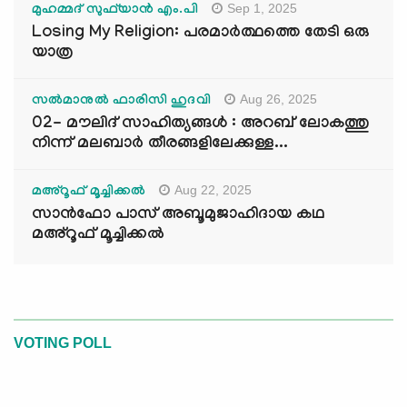
Sep 1, 2025
മുഹമ്മദ് സുഫ്‌യാൻ എം.പി
Losing My Religion: പരമാർത്ഥത്തെ തേടി ഒരു
യാത്ര
Aug 26, 2025
സൽമാനുൽ ഫാരിസി ഹുദവി
02- മൗലിദ് സാഹിത്യങ്ങൾ : അറബ് ലോകത്തു
നിന്ന് മലബാർ തീരങ്ങളിലേക്കുള്ള...
Aug 22, 2025
മഅ്റൂഫ് മൂച്ചിക്കല്‍
സാൻഫോ പാസ് അബൂമുജാഹിദായ കഥ
മഅ്റൂഫ് മൂച്ചിക്കല്‍
VOTING POLL