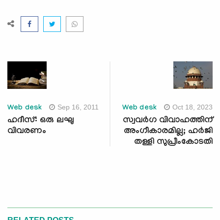
Sep 16, 2011
Oct 18, 2023
Web desk
Web desk
ഹദീസ്: ഒരു ലഘു
സ്വവർഗ വിവാഹത്തിന്
വിവരണം
അംഗീകാരമില്ല; ഹർജി
തള്ളി സുപ്രീംകോടതി