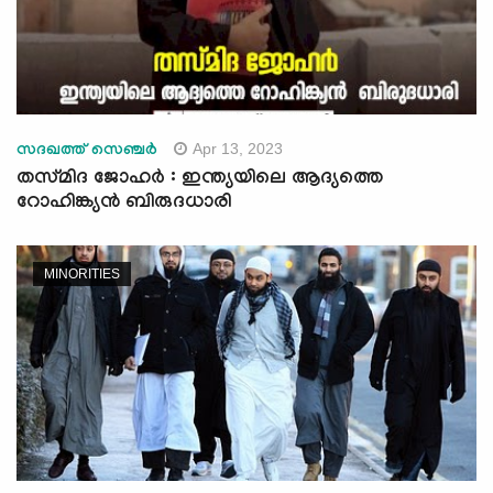
Apr 13, 2023
സദഖത്ത് സെഞ്ചർ
തസ്‌മിദ ജോഹർ : ഇന്ത്യയിലെ ആദ്യത്തെ
റോഹിങ്ക്യൻ ബിരുദധാരി
MINORITIES