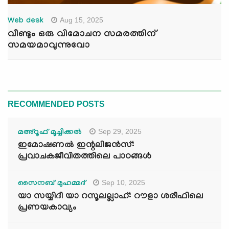
Aug 15, 2025
Web desk
വീണ്ടും ഒരു വിമോചന സമരത്തിന്
സമയമാവുന്നുവോ
RECOMMENDED POSTS
Sep 29, 2025
മഅ്റൂഫ് മൂച്ചിക്കല്‍
ഇമോഷണൽ ഇന്റലിജൻസ്:
പ്രവാചകജീവിതത്തിലെ പാഠങ്ങൾ
Sep 10, 2025
സൈനബ് മുഹമ്മദ്
യാ സയ്യിദീ യാ റസൂലല്ലാഹ്: റൗളാ ശരീഫിലെ
പ്രണയകാവ്യം