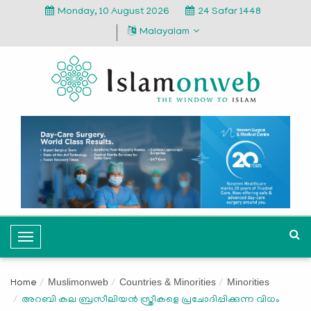
Monday, 10 August 2026
24 Safar 1448
Malayalam
T
o
g
Muslimonweb
Countries & Minorities
Minorities
Home
g
അറബി കല ബ്രസീലിയൻ സ്ത്രീകളെ പ്രചോദിപ്പിക്കുന്ന വിധം
l