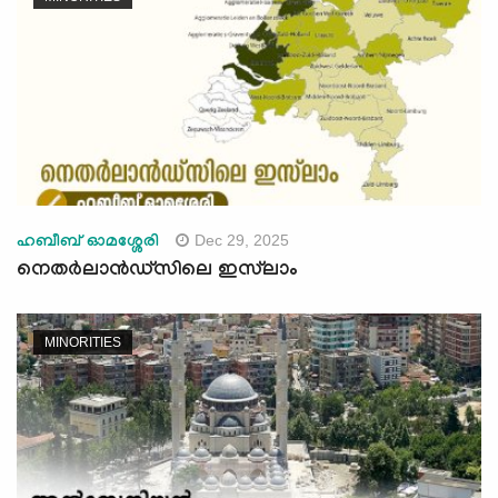
Dec 29, 2025
ഹബീബ് ഓമശ്ശേരി
നെതർലാൻഡ്‌സിലെ ഇസ്‍ലാം
MINORITIES