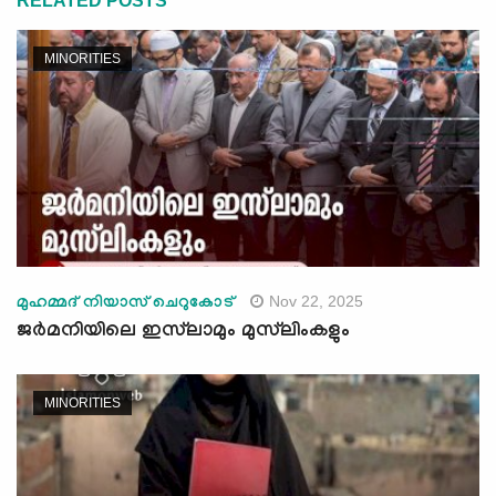
RELATED POSTS
MINORITIES
Nov 22, 2025
മുഹമ്മദ് നിയാസ് ചെറുകോട്
ജർമനിയിലെ ഇസ്‍ലാമും മുസ്‍ലിംകളും
MINORITIES