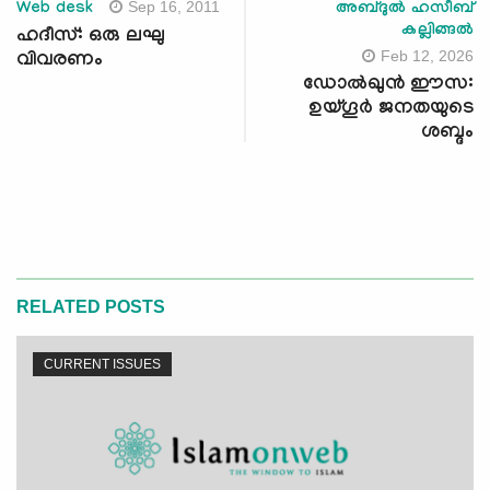
Sep 16, 2011
Web desk
അബ്ദുൽ ഹസീബ്
കല്ലിങ്ങൽ
ഹദീസ്: ഒരു ലഘു
Feb 12, 2026
വിവരണം
ഡോൽഖുൻ ഈസ:
ഉയ്ഗൂര്‍ ജനതയുടെ
ശബ്ദം
RELATED POSTS
CURRENT ISSUES