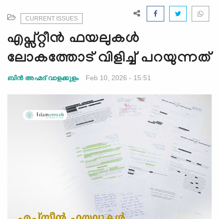
e
N
CURRENT ISSUES
a
എപ്സ്റ്റീന്‍ ഫയലുകള്‍
v
i
ലോകത്തോട് വിളിച്ച് പറയുന്നത്
g
a
Feb 10, 2026 - 15:51
ബിന്‍ അഹ്മദ് വാളക്കുളം
t
i
o
n