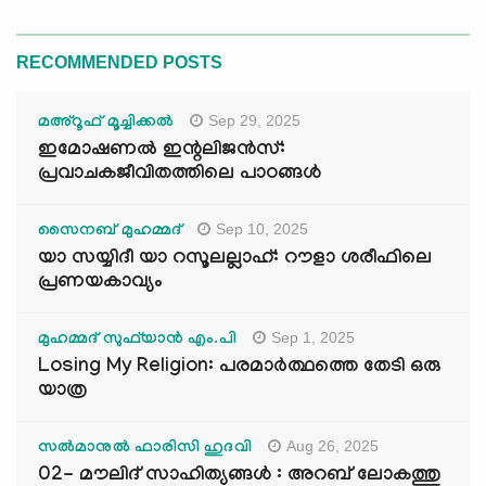
RECOMMENDED POSTS
Sep 29, 2025
മഅ്റൂഫ് മൂച്ചിക്കല്‍
ഇമോഷണൽ ഇന്റലിജൻസ്:
പ്രവാചകജീവിതത്തിലെ പാഠങ്ങൾ
Sep 10, 2025
സൈനബ് മുഹമ്മദ്
യാ സയ്യിദീ യാ റസൂലല്ലാഹ്: റൗളാ ശരീഫിലെ
പ്രണയകാവ്യം
Sep 1, 2025
മുഹമ്മദ് സുഫ്‌യാൻ എം.പി
Losing My Religion: പരമാർത്ഥത്തെ തേടി ഒരു
യാത്ര
Aug 26, 2025
സൽമാനുൽ ഫാരിസി ഹുദവി
02- മൗലിദ് സാഹിത്യങ്ങൾ : അറബ് ലോകത്തു