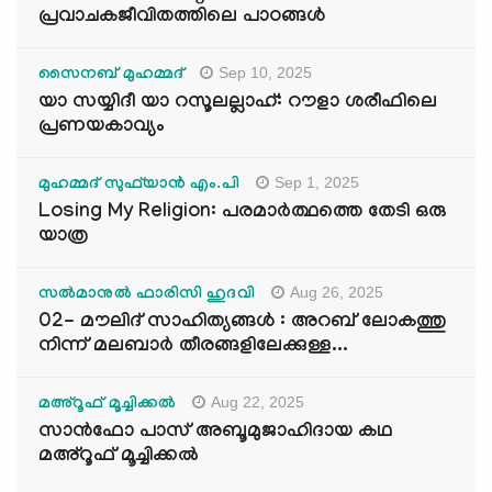
പ്രവാചകജീവിതത്തിലെ പാഠങ്ങൾ
Sep 10, 2025
സൈനബ് മുഹമ്മദ്
യാ സയ്യിദീ യാ റസൂലല്ലാഹ്: റൗളാ ശരീഫിലെ
പ്രണയകാവ്യം
Sep 1, 2025
മുഹമ്മദ് സുഫ്‌യാൻ എം.പി
Losing My Religion: പരമാർത്ഥത്തെ തേടി ഒരു
യാത്ര
Aug 26, 2025
സൽമാനുൽ ഫാരിസി ഹുദവി
02- മൗലിദ് സാഹിത്യങ്ങൾ : അറബ് ലോകത്തു
നിന്ന് മലബാർ തീരങ്ങളിലേക്കുള്ള...
Aug 22, 2025
മഅ്റൂഫ് മൂച്ചിക്കല്‍
സാൻഫോ പാസ് അബൂമുജാഹിദായ കഥ
മഅ്റൂഫ് മൂച്ചിക്കല്‍