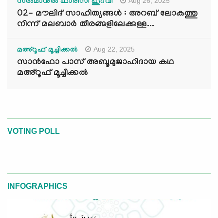
Aug 26, 2025
സൽമാനുൽ ഫാരിസി ഹുദവി
02- മൗലിദ് സാഹിത്യങ്ങൾ : അറബ് ലോകത്തു
നിന്ന് മലബാർ തീരങ്ങളിലേക്കുള്ള...
Aug 22, 2025
മഅ്റൂഫ് മൂച്ചിക്കല്‍
സാൻഫോ പാസ് അബൂമുജാഹിദായ കഥ
മഅ്റൂഫ് മൂച്ചിക്കല്‍
VOTING POLL
INFOGRAPHICS