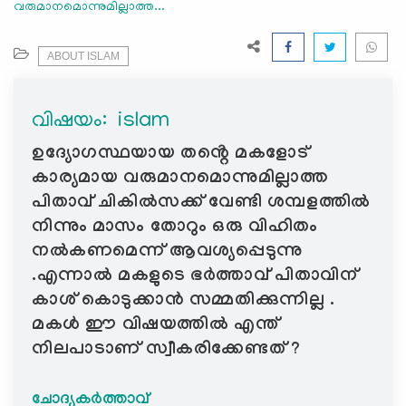
വരുമാനമൊന്നുമില്ലാത്ത...
e
N
a
ABOUT ISLAM
v
i
വിഷയം: ‍ islam
g
a
ഉദ്യോഗസ്ഥയായ തൻ്റെ മകളോട്
t
കാര്യമായ വരുമാനമൊന്നുമില്ലാത്ത
i
പിതാവ് ചികിൽസക്ക് വേണ്ടി ശമ്പളത്തിൽ
o
നിന്നും മാസം തോറും ഒരു വിഹിതം
n
നൽകണമെന്ന് ആവശ്യപ്പെടുന്നു
.എന്നാൽ മകളുടെ ഭർത്താവ് പിതാവിന്
കാശ് കൊടുക്കാൻ സമ്മതിക്കുന്നില്ല .
മകൾ ഈ വിഷയത്തിൽ എന്ത്
നിലപാടാണ് സ്വീകരിക്കേണ്ടത് ?
ചോദ്യകർത്താവ്