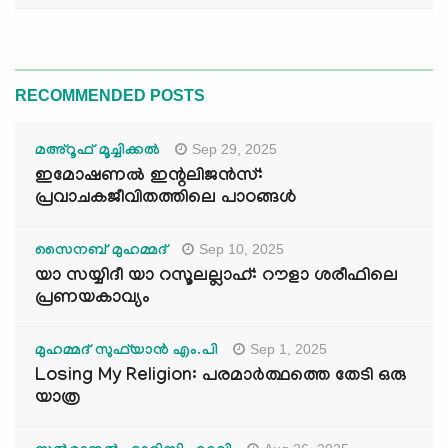
RECOMMENDED POSTS
Sep 29, 2025
മഅ്റൂഫ് മൂച്ചിക്കല്‍
ഇമോഷണൽ ഇന്റലിജൻസ്:
പ്രവാചകജീവിതത്തിലെ പാഠങ്ങൾ
Sep 10, 2025
സൈനബ് മുഹമ്മദ്
യാ സയ്യിദീ യാ റസൂലല്ലാഹ്: റൗളാ ശരീഫിലെ
പ്രണയകാവ്യം
Sep 1, 2025
മുഹമ്മദ് സുഫ്‌യാൻ എം.പി
Losing My Religion: പരമാർത്ഥത്തെ തേടി ഒരു
യാത്ര