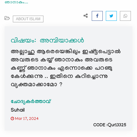
ഞാനാകും...
e
N
a
ABOUT ISLAM
v
i
വിഷയം: ‍ അമ്പിയാക്കൾ
g
a
അല്ലാഹു ആരെയെങ്കിലും ഇഷ്ട്ടപെട്ടാൽ
t
അവരുടെ കയ്യ് ഞാനാകും അവരുടെ
i
കണ്ണ് ഞാനാകും എന്നൊക്കെ പറഞു
o
കേൾക്കുന്നു .. ഇതിനെ കുറിച്ചൊന്നു
n
വ്യക്തമാക്കാമോ ?
ചോദ്യകർത്താവ്
Suhail
Mar 17, 2024
CODE :Qur13325