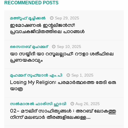
RECOMMENDED POSTS
Sep 29, 2025
മഅ്റൂഫ് മൂച്ചിക്കല്‍
ഇമോഷണൽ ഇന്റലിജൻസ്:
പ്രവാചകജീവിതത്തിലെ പാഠങ്ങൾ
Sep 10, 2025
സൈനബ് മുഹമ്മദ്
യാ സയ്യിദീ യാ റസൂലല്ലാഹ്: റൗളാ ശരീഫിലെ
പ്രണയകാവ്യം
Sep 1, 2025
മുഹമ്മദ് സുഫ്‌യാൻ എം.പി
Losing My Religion: പരമാർത്ഥത്തെ തേടി ഒരു
യാത്ര
Aug 26, 2025
സൽമാനുൽ ഫാരിസി ഹുദവി
02- മൗലിദ് സാഹിത്യങ്ങൾ : അറബ് ലോകത്തു
നിന്ന് മലബാർ തീരങ്ങളിലേക്കുള്ള...