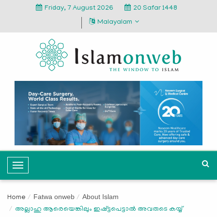
Friday, 7 August 2026
20 Safar 1448
Malayalam
T
o
g
Fatwa onweb
About Islam
Home
g
അല്ലാഹു ആരെയെങ്കിലും ഇഷ്ട്ടപെട്ടാൽ അവരുടെ കയ്യ്
l