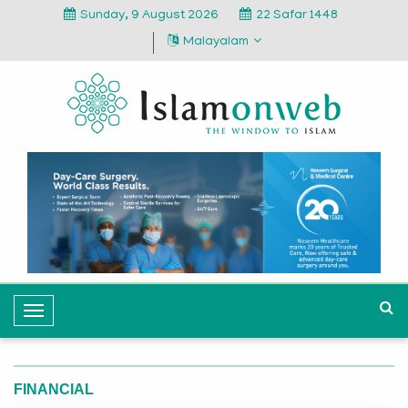
Sunday, 9 August 2026
22 Safar 1448
Malayalam
T
o
g
g
FINANCIAL
l