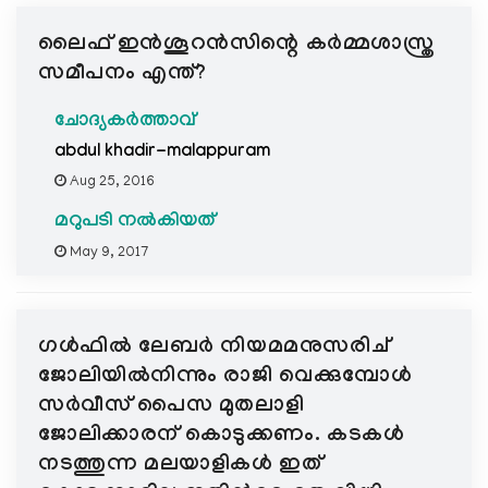
e
ലൈഫ് ഇന്‍ശൂറന്‍സിന്റെ കര്‍മ്മശാസ്ത്ര
N
a
സമീപനം എന്ത്?
v
i
ചോദ്യകർത്താവ്
g
abdul khadir-malappuram
a
Aug 25, 2016
t
മറുപടി നൽകിയത്
i
o
May 9, 2017
n
ഗള്‍ഫില്‍ ലേബര്‍ നിയമമനുസരിച്
ജോലിയില്‍നിന്നും രാജി വെക്കുമ്പോള്‍
സര്‍വീസ് പൈസ മുതലാളി
ജോലിക്കാരന് കൊടുക്കണം. കടകള്‍
നടത്തുന്ന മലയാളികള്‍ ഇത്