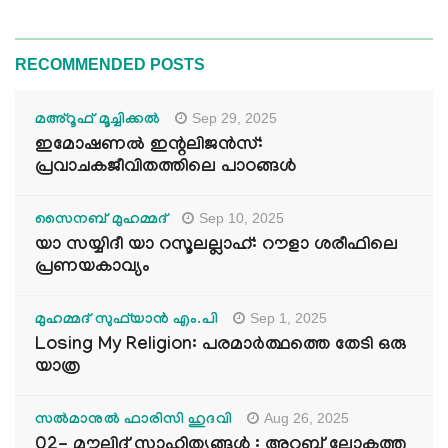
RECOMMENDED POSTS
Sep 29, 2025
മഅ്റൂഫ് മൂച്ചിക്കല്‍
ഇമോഷണൽ ഇന്റലിജൻസ്:
പ്രവാചകജീവിതത്തിലെ പാഠങ്ങൾ
Sep 10, 2025
സൈനബ് മുഹമ്മദ്
യാ സയ്യിദീ യാ റസൂലല്ലാഹ്: റൗളാ ശരീഫിലെ
പ്രണയകാവ്യം
Sep 1, 2025
മുഹമ്മദ് സുഫ്‌യാൻ എം.പി
Losing My Religion: പരമാർത്ഥത്തെ തേടി ഒരു
യാത്ര
Aug 26, 2025
സൽമാനുൽ ഫാരിസി ഹുദവി
02- മൗലിദ് സാഹിത്യങ്ങൾ : അറബ് ലോകത്തു