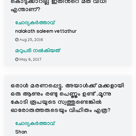
കൊടുക്കാറില്ല ഇതിന്‍റെ മത വിധി
എന്താണ്?
ചോദ്യകർത്താവ്
nalakath saleem vettathur
Aug 25, 2016
മറുപടി നൽകിയത്
May 9, 2017
ഒരാള്‍ മരണപ്പെട്ടു. അയാള്‍ക്ക് മക്കളായി
ഒരു ആണും രണ്ടു പെണ്ണും ഉണ്ട് .മൂന്നു
കോടി രൂപയുടെ സ്വത്തുണ്ടെങ്കില്‍
ഓരോരുത്തരുടെയും വിഹിതം എത്ര?
ചോദ്യകർത്താവ്
Shan