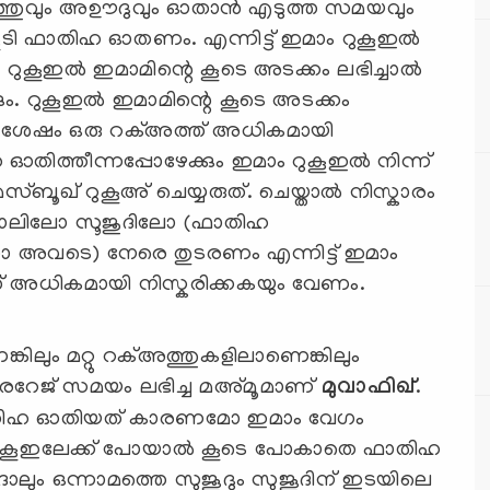
്ഹത്തുവും അഊദുവും ഓതാൻ എടുത്ത സമയവും
ി ഫാതിഹ ഓതണം. എന്നിട്ട് ഇമാം റുകൂഇൽ
ണം. റുകൂഇൽ ഇമാമിന്റെ കൂടെ അടക്കം ലഭിച്ചാൽ
ും. റുകൂഇൽ ഇമാമിന്റെ കൂടെ അടക്കം
തിന് ശേഷം ഒരു റക്അത്ത് അധികമായി
തിത്തീന്നപ്പോഴേക്കും ഇമാം റുകൂഇൽ നിന്ന്
്ബൂഖ് റുകൂഅ് ചെയ്യരുത്. ചെയ്താൽ നിസ്കാരം
താലിലോ സൂജുദിലോ (ഫാതിഹ
അവടെ) നേരെ തുടരണം എന്നിട്ട് ഇമാം
ത് അധികമായി നിസ്കരിക്കകയും വേണം.
ിലും മറ്റു റക്അത്തുകളിലാണെങ്കിലും
റേജ് സമയം ലഭിച്ച മഅ്മൂമാണ്
മുവാഫിഖ്
.
തിഹ ഓതിയത് കാരണമോ ഇമാം വേഗം
കൂഇലേക്ക് പോയാൽ കൂടെ പോകാതെ ഫാതിഹ
ാലും ഒന്നാമത്തെ സുജൂദും സുജൂദിന് ഇടയിലെ