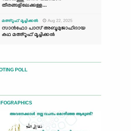
തീരങ്ങളിലേക്കുള്ള...
Aug 22, 2025
മഅ്റൂഫ് മൂച്ചിക്കല്‍
സാൻഫോ പാസ് അബൂമുജാഹിദായ
കഥ മഅ്റൂഫ് മൂച്ചിക്കല്‍
OTING POLL
NFOGRAPHICS