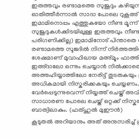
ഇരുത്തവും രണ്ടാമത്തെ സുജൂദും കഴിയുന
ഓതിത്തീർന്നാൽ സാദാ പോലെ റുകൂഅ് ച
ഇമാമിനൊപ്പം എത്തുകയോ നീണ്ട മൂന്ന് 
സുജൂദുകൾക്കിടയിലുള്ള ഇരുത്തവും നീ
പരിഗണിക്കില്ല) ഇമാമിനോട് പിന്താത
രണ്ടാമത്തെ സൂജദിൽ നിന്ന് നിർത്തത്
ശേഷമാണ് മുവാഫിഖായ മഅ്മൂം ഫാത്തി
ഇഅ്ദാലോ ഒന്നും ചെയ്യാൻ നിൽക്കാത
അത്തഹിയ്യാത്തിലോ നേരിട്ട് തുടരുകയു
അധികമായി നിസ്കരിക്കകയും ചെയ്യണം. 
വേർപ്പെടുന്നുവെന്ന് നിയ്യത്ത് ചെയ്ത് 
സാധാരണ പോലെ ചെയ്ത് ഒറ്റക്ക് നിസ്കരിക
ബാത്വിലാകും. (ഫത്ഹുൽ മുഈൻ)
കൂടുതല്‍ അറിയാനും അത് അനുസരിച്ച് പ്ര