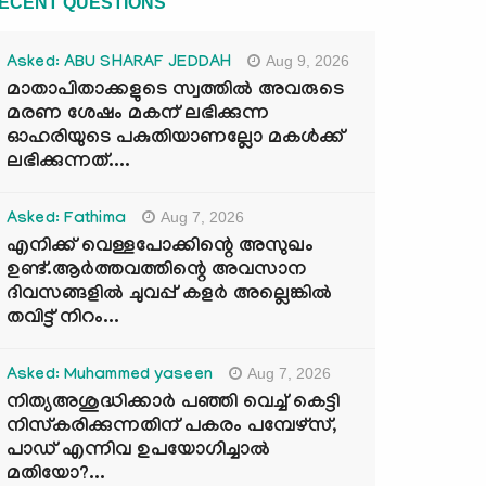
ECENT QUESTIONS
Aug 9, 2026
Asked: ABU SHARAF JEDDAH
മാതാപിതാക്കളുടെ സ്വത്തിൽ അവരുടെ
മരണ ശേഷം മകന് ലഭിക്കുന്ന
ഓഹരിയുടെ പകുതിയാണല്ലോ മകൾക്ക്
ലഭിക്കുന്നത്....
Aug 7, 2026
Asked: Fathima
എനിക്ക് വെള്ളപോക്കിന്റെ അസുഖം
ഉണ്ട്.ആർത്തവത്തിന്റെ അവസാന
ദിവസങ്ങളിൽ ചുവപ്പ് കളർ അല്ലെങ്കിൽ
തവിട്ട് നിറം...
Aug 7, 2026
Asked: Muhammed yaseen
നിത്യഅശുദ്ധിക്കാർ പഞ്ഞി വെച്ച് കെട്ടി
നിസ്കരിക്കുന്നതിന് പകരം പമ്പേഴ്സ്,
പാഡ് എന്നിവ ഉപയോഗിച്ചാൽ
മതിയോ?...