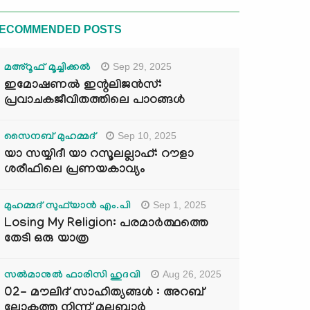
ECOMMENDED POSTS
Sep 29, 2025
മഅ്റൂഫ് മൂച്ചിക്കല്‍
ഇമോഷണൽ ഇന്റലിജൻസ്:
പ്രവാചകജീവിതത്തിലെ പാഠങ്ങൾ
Sep 10, 2025
സൈനബ് മുഹമ്മദ്
യാ സയ്യിദീ യാ റസൂലല്ലാഹ്: റൗളാ
ശരീഫിലെ പ്രണയകാവ്യം
Sep 1, 2025
മുഹമ്മദ് സുഫ്‌യാൻ എം.പി
Losing My Religion: പരമാർത്ഥത്തെ
തേടി ഒരു യാത്ര
Aug 26, 2025
സൽമാനുൽ ഫാരിസി ഹുദവി
02- മൗലിദ് സാഹിത്യങ്ങൾ : അറബ്
ലോകത്തു നിന്ന് മലബാർ