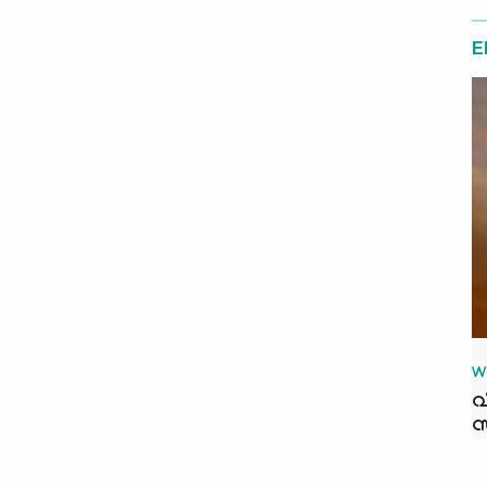
E
W
വ
സ