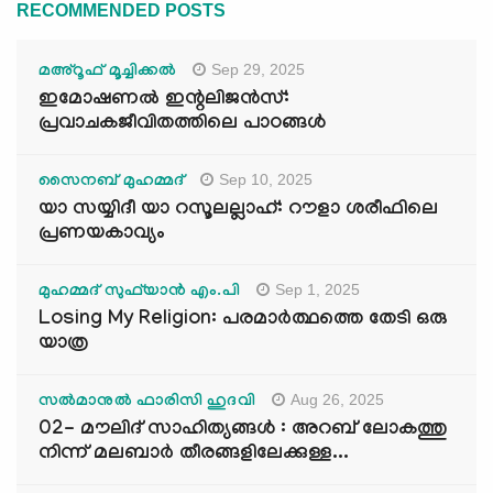
RECOMMENDED POSTS
Sep 29, 2025
മഅ്റൂഫ് മൂച്ചിക്കല്‍
ഇമോഷണൽ ഇന്റലിജൻസ്:
പ്രവാചകജീവിതത്തിലെ പാഠങ്ങൾ
Sep 10, 2025
സൈനബ് മുഹമ്മദ്
യാ സയ്യിദീ യാ റസൂലല്ലാഹ്: റൗളാ ശരീഫിലെ
പ്രണയകാവ്യം
Sep 1, 2025
മുഹമ്മദ് സുഫ്‌യാൻ എം.പി
Losing My Religion: പരമാർത്ഥത്തെ തേടി ഒരു
യാത്ര
Aug 26, 2025
സൽമാനുൽ ഫാരിസി ഹുദവി
02- മൗലിദ് സാഹിത്യങ്ങൾ : അറബ് ലോകത്തു
നിന്ന് മലബാർ തീരങ്ങളിലേക്കുള്ള...