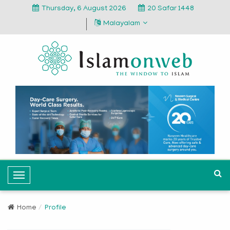
Thursday, 6 August 2026
20 Safar 1448
Malayalam
T
o
g
Home
Profile
g
l