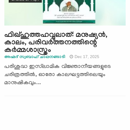
ഫിഖ്ഹുത്തഹവ്വുലാത്: മനുഷ്യൻ,
കാലം, പരിവർത്തനത്തിന്റെ
കർമ്മശാസ്ത്രം
Dec 17, 2025
അഹ്മദ് സ്വബാഹ് ചാപ്പനങ്ങാടി
പരിശുദ്ധ ഇസ്‌ലാമിക വിജ്ഞാനീയങ്ങളുടെ
ചരിത്രത്തിൽ, ഓരോ കാലഘട്ടത്തിലെയും
മാനുഷികവും...