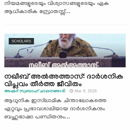
നിയമങ്ങളുടെയും വിശ്വാസങ്ങളുടെയും ഏക
ആധികാരിക സ്രോതസ്സ്...
SCHOLARS
നഖീബ് അല്‍അത്താസ്: ദാര്‍ശനിക
വിപ്ലവം തീര്‍ത്ത ജീവിതം
Mar 9, 2026
അഹ്മദ് സ്വബാഹ് ചാപ്പനങ്ങാടി
ആധുനിക ഇസ്‍ലാമിക ചിന്താലോകത്തെ
ഏറ്റവും പ്രഭാവശാലിയായ ദാർശനികനും
ബഹുഭാഷാ പണ്ഡിതനും...