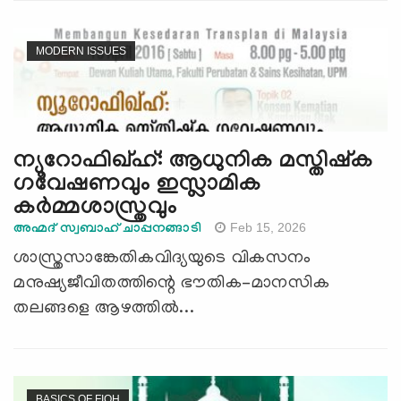
MODERN ISSUES
ന്യൂറോഫിഖ്ഹ്: ആധുനിക മസ്തിഷ്ക
ഗവേഷണവും ഇസ്ലാമിക
കർമ്മശാസ്ത്രവും
Feb 15, 2026
അഹ്മദ് സ്വബാഹ് ചാപ്പനങ്ങാടി
ശാസ്ത്രസാങ്കേതികവിദ്യയുടെ വികസനം
മനുഷ്യജീവിതത്തിന്റെ ഭൗതിക–മാനസിക
തലങ്ങളെ ആഴത്തിൽ...
BASICS OF FIQH