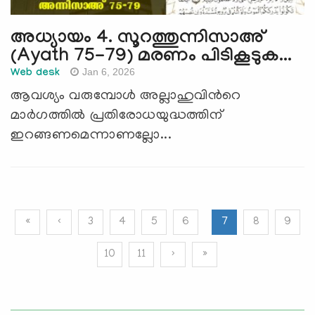
അധ്യായം 4. സൂറത്തുന്നിസാഅ്
(Ayath 75-79) മരണം പിടികൂടുക...
Jan 6, 2026
Web desk
ആവശ്യം വരുമ്പോള്‍ അല്ലാഹുവിന്‍റെ
മാര്‍ഗത്തില്‍ പ്രതിരോധയുദ്ധത്തിന്
ഇറങ്ങണമെന്നാണല്ലോ...
«
‹
3
4
5
6
7
8
9
10
11
›
»