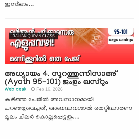
ഇസ്‍ലാം...
RAIHAN QURAN CLASS
അധ്യായം 4. സൂറത്തുന്നിസാഅ്
(Ayath 95-101) ജംഉം ഖസ്റും
Feb 16, 2026
Web desk
കഴിഞ്ഞ പേജില്‍ അവസാനമായി
പറഞ്ഞുവെച്ചത്, അബദ്ധവശാല്‍ തെറ്റിദ്ധാരണ
മൂലം ചിലര്‍ കൊല്ലപ്പെട്ടതും...