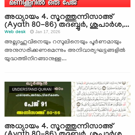
അധ്യായം 4. സൂറത്തുന്നിസാഅ്
(Ayath 80-86) തദബ്ബുര്‍, ശുപാര്‍ശ,...
Jan 17, 2026
Web desk
അല്ലാഹുവിനെയും റസൂലിനെയും പൂര്‍ണമായും
അനുസരിക്കണമെന്നും അനിവാര്യഘട്ടങ്ങളില്‍
യുദ്ധത്തിനിറങ്ങാനുള്ള...
UNDERSTAND QURAN
അധ്യായം 4. സൂറത്തുന്നിസാഅ്
(Ayath 80-86) തദബ്ബുര്‍, ശുപാര്‍ശ,...