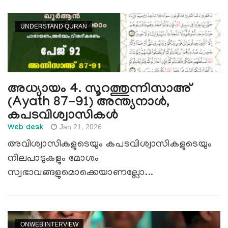
UNDERSTAND QURAN
അധ്യായം 4. സൂറത്തുന്നിസാഅ്
(Ayath 87-91) അന്ത്യനാള്‍,
കപടവിശ്വാസികള്‍
Jan 21, 2026
Web desk
അവിശ്വാസികളുടെയും കപടവിശ്വാസികളുടെയും
നിലപാടുകളും മോശം
സ്വഭാവങ്ങളുമൊക്കെയാണല്ലോ...
ONWEB INTERVIEW