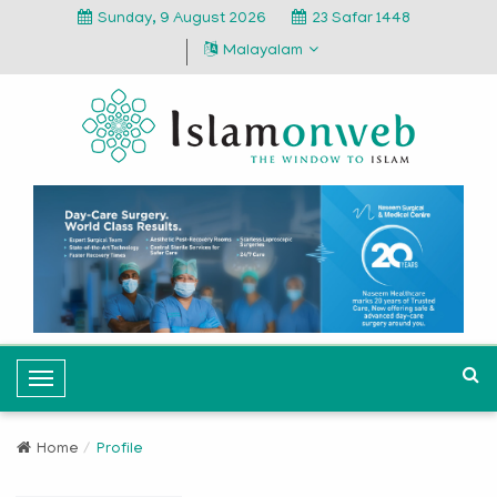
Sunday, 9 August 2026
23 Safar 1448
Malayalam
T
o
g
Home
Profile
g
l