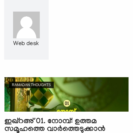
e
N
a
v
i
g
Web desk
a
t
i
o
n
RAMADAN THOUGHTS
ഇഖ്റഅ് 01. നോമ്പ്: ഉത്തമ
സമൂഹത്തെ വാര്‍ത്തെടുക്കാന്‍