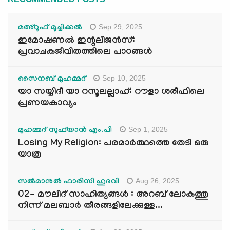
Sep 29, 2025
മഅ്റൂഫ് മൂച്ചിക്കല്‍
ഇമോഷണൽ ഇന്റലിജൻസ്:
പ്രവാചകജീവിതത്തിലെ പാഠങ്ങൾ
Sep 10, 2025
സൈനബ് മുഹമ്മദ്
യാ സയ്യിദീ യാ റസൂലല്ലാഹ്: റൗളാ ശരീഫിലെ
പ്രണയകാവ്യം
Sep 1, 2025
മുഹമ്മദ് സുഫ്‌യാൻ എം.പി
Losing My Religion: പരമാർത്ഥത്തെ തേടി ഒരു
യാത്ര
Aug 26, 2025
സൽമാനുൽ ഫാരിസി ഹുദവി
02- മൗലിദ് സാഹിത്യങ്ങൾ : അറബ് ലോകത്തു
നിന്ന് മലബാർ തീരങ്ങളിലേക്കുള്ള...