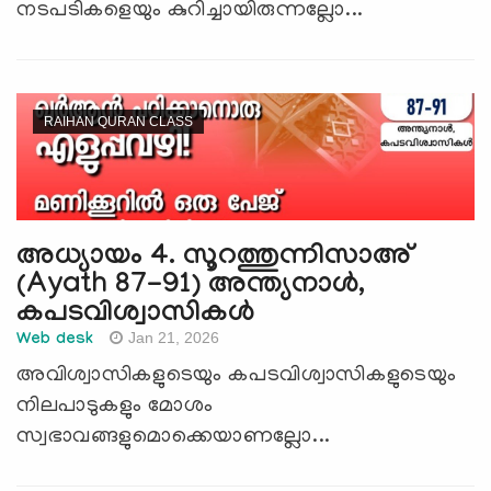
നടപടികളെയും കുറിച്ചായിരുന്നല്ലോ...
RAIHAN QURAN CLASS
അധ്യായം 4. സൂറത്തുന്നിസാഅ്
(Ayath 87-91) അന്ത്യനാള്‍,
കപടവിശ്വാസികള്‍
Jan 21, 2026
Web desk
അവിശ്വാസികളുടെയും കപടവിശ്വാസികളുടെയും
നിലപാടുകളും മോശം
സ്വഭാവങ്ങളുമൊക്കെയാണല്ലോ...