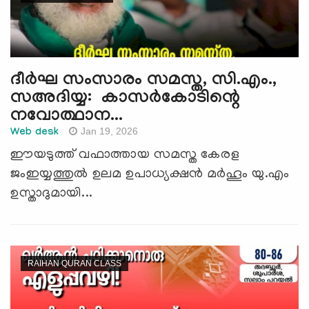
ദീര്‍ഘ സംസാരം സമസ്ത, സി.എം.,
സഅദിയ്യ: കാസര്‍കോടിന്റെ
നവോത്ഥാന...
Jan 19, 2026
Web desk
ഈയടുത്ത് വഫാത്തായ സമസ്ത കേരള
ജംഇയ്യത്തുല്‍ ഉലമ ഉപാധ്യക്ഷന്‍ മര്‍ഹൂം യു.എം
ഉസ്താദുമായി...
RAIHAN QURAN CLASS