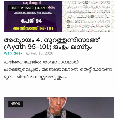
UNDERSTAND QURAN
അധ്യായം 4. സൂറത്തുന്നിസാഅ്
(Ayath 95-101) ജംഉം ഖസ്റും
Feb 16, 2026
Web desk
കഴിഞ്ഞ പേജില്‍ അവസാനമായി
പറഞ്ഞുവെച്ചത്, അബദ്ധവശാല്‍ തെറ്റിദ്ധാരണ
മൂലം ചിലര്‍ കൊല്ലപ്പെട്ടതും...
NEWS